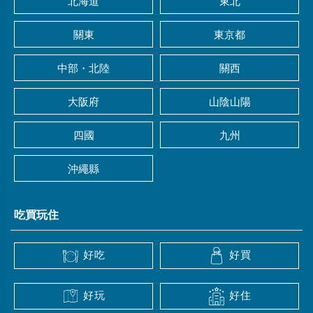
北海道
東北
關東
東京都
中部・北陸
關西
大阪府
山陰山陽
四國
九州
沖繩縣
吃買玩住
好吃
好買
好玩
好住