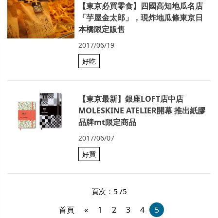
【東京必買零食】四國高知地瓜名店
「芋屋金太郎」，現炸地瓜條東京日
本橋限定販售
2017/06/19
好吃
【東京最新】銀座LOFT店中店
MOLESKINE ATELIER開幕 推出紙膠
品牌mt限定商品
2017/06/07
好買
頁次：5 /5
首頁
«
1
2
3
4
5