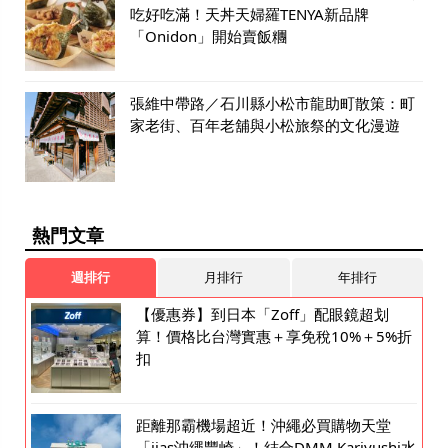
吃好吃滿！天丼天婦羅TENYA新品牌
「Onidon」開始賣飯糰
張維中帶路／石川縣小松市龍助町散策：町
家老街、百年老舖與小松旅祭的文化漫遊
熱門文章
週排行
月排行
年排行
【優惠券】到日本「Zoff」配眼鏡超划
算！價格比台灣實惠＋享免稅10%＋5%折
扣
距離那霸機場超近！沖繩必買購物天堂
「iias沖繩豐崎」！結合DMM Kariyushi水