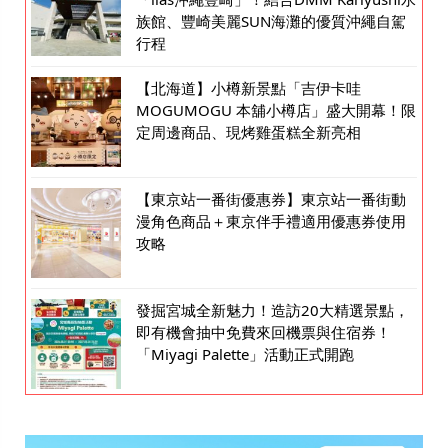
族館、豐崎美麗SUN海灘的優質沖繩自駕
行程
【北海道】小樽新景點「吉伊卡哇
MOGUMOGU 本舖小樽店」盛大開幕！限
定周邊商品、現烤雞蛋糕全新亮相
【東京站一番街優惠券】東京站一番街動
漫角色商品＋東京伴手禮適用優惠券使用
攻略
發掘宮城全新魅力！造訪20大精選景點，
即有機會抽中免費來回機票與住宿券！
「Miyagi Palette」活動正式開跑