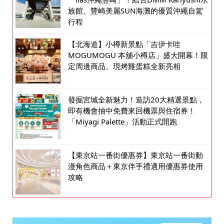
族館、豐崎美麗SUN海灘的優質沖繩自駕
行程
【北海道】小樽新景點「吉伊卡哇
MOGUMOGU 本舖小樽店」盛大開幕！限
定周邊商品、現烤雞蛋糕全新亮相
發掘宮城全新魅力！造訪20大精選景點，
即有機會抽中免費來回機票與住宿券！
「Miyagi Palette」活動正式開跑
【東京站一番街優惠券】東京站一番街動
漫角色商品＋東京伴手禮適用優惠券使用
攻略