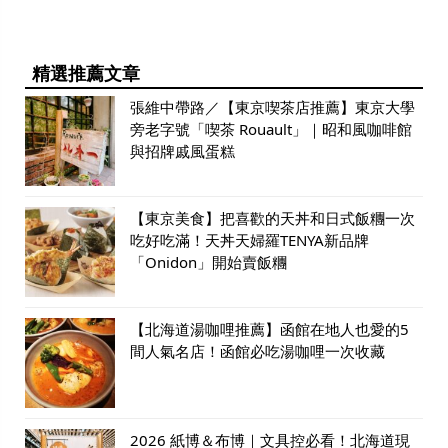
精選推薦文章
張維中帶路／【東京喫茶店推薦】東京大學
旁老字號「喫茶 Rouault」｜昭和風咖啡館
與招牌戚風蛋糕
【東京美食】把喜歡的天丼和日式飯糰一次
吃好吃滿！天丼天婦羅TENYA新品牌
「Onidon」開始賣飯糰
【北海道湯咖哩推薦】函館在地人也愛的5
間人氣名店！函館必吃湯咖哩一次收藏
2026 紙博＆布博｜文具控必看！北海道現