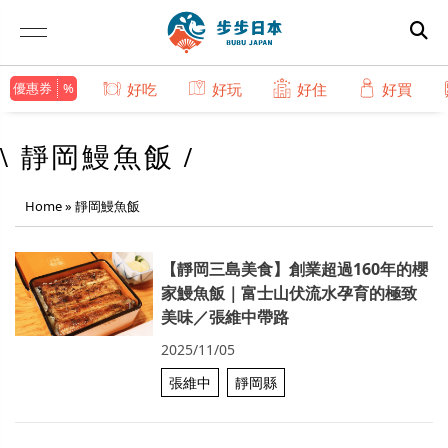
優惠券
好吃
好玩
好住
好買
\ 靜岡鰻魚飯 /
Home
»
靜岡鰻魚飯
【靜岡三島美食】創業超過160年的櫻
家鰻魚飯｜富士山伏流水孕育的極致
美味／張維中帶路
2025/11/05
張維中
靜岡縣