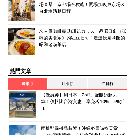
場直擊＋京都場全攻略！同場加映東京場＆
台北場活動日程
名古屋咖啡廳 珈琲処カラス｜品嚐日劇《孤
獨的美食家》的紅豆吐司！走進伏見商圈的
昭和老喫茶店
熱門文章
週排行
月排行
年排行
【優惠券】到日本「Zoff」配眼鏡超划
算！價格比台灣實惠＋享免稅10%＋5%折
扣
距離那霸機場超近！沖繩必買購物天堂
「iias沖繩豐崎」！結合DMM Kariyushi水