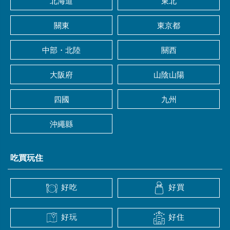
北海道
東北
關東
東京都
中部・北陸
關西
大阪府
山陰山陽
四國
九州
沖繩縣
吃買玩住
好吃
好買
好玩
好住