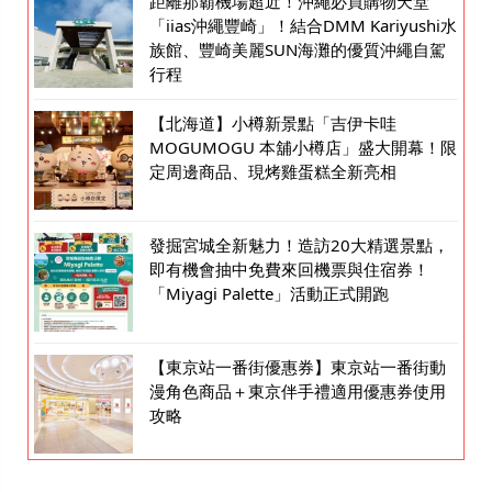
距離那霸機場超近！沖繩必買購物天堂
「iias沖繩豐崎」！結合DMM Kariyushi水
族館、豐崎美麗SUN海灘的優質沖繩自駕
行程
【北海道】小樽新景點「吉伊卡哇
MOGUMOGU 本舖小樽店」盛大開幕！限
定周邊商品、現烤雞蛋糕全新亮相
發掘宮城全新魅力！造訪20大精選景點，
即有機會抽中免費來回機票與住宿券！
「Miyagi Palette」活動正式開跑
【東京站一番街優惠券】東京站一番街動
漫角色商品＋東京伴手禮適用優惠券使用
攻略