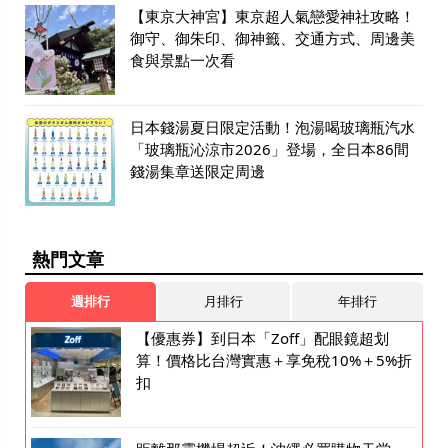
【東京大神宮】東京超人氣戀愛神社攻略！
御守、御朱印、御神籤、交通方式、周邊美
食與景點一次看
日本錢湯夏日限定活動！泡湯喝玻璃瓶汽水
「玻璃瓶沁涼市2026」登場，全日本86間
錢湯集章送限定周邊
熱門文章
週排行
月排行
年排行
【優惠券】到日本「Zoff」配眼鏡超划
算！價格比台灣實惠＋享免稅10%＋5%折
扣