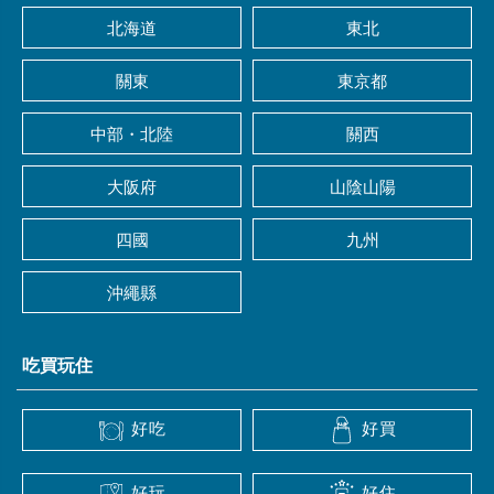
北海道
東北
關東
東京都
中部・北陸
關西
大阪府
山陰山陽
四國
九州
沖繩縣
吃買玩住
好吃
好買
好玩
好住