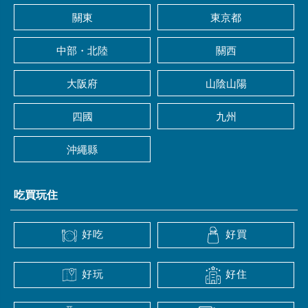
關東
東京都
中部・北陸
關西
大阪府
山陰山陽
四國
九州
沖繩縣
吃買玩住
好吃
好買
好玩
好住