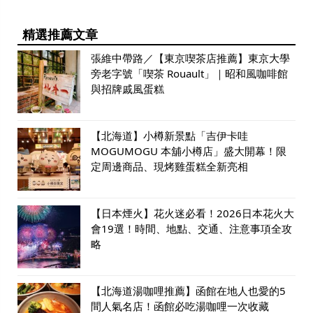
精選推薦文章
張維中帶路／【東京喫茶店推薦】東京大學
旁老字號「喫茶 Rouault」｜昭和風咖啡館
與招牌戚風蛋糕
【北海道】小樽新景點「吉伊卡哇
MOGUMOGU 本舖小樽店」盛大開幕！限
定周邊商品、現烤雞蛋糕全新亮相
【日本煙火】花火迷必看！2026日本花火大
會19選！時間、地點、交通、注意事項全攻
略
【北海道湯咖哩推薦】函館在地人也愛的5
間人氣名店！函館必吃湯咖哩一次收藏