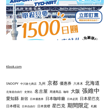
Klook.com
京都
北海道
優惠券
九州
六本木
SNOOPY
中川政七商店
張維中
名古屋
大阪
周邊商品
史努比
北海道自由行
咖啡
愛知縣
日本咖啡廳
日本星巴克
新宿
日本優惠券
日本必買
期間限定
星巴克
日本櫻花
日本賞櫻
札幌
日本自由行