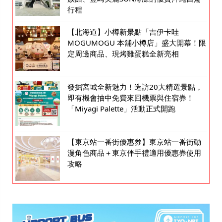
行程
【北海道】小樽新景點「吉伊卡哇
MOGUMOGU 本舖小樽店」盛大開幕！限
定周邊商品、現烤雞蛋糕全新亮相
發掘宮城全新魅力！造訪20大精選景點，
即有機會抽中免費來回機票與住宿券！
「Miyagi Palette」活動正式開跑
【東京站一番街優惠券】東京站一番街動
漫角色商品＋東京伴手禮適用優惠券使用
攻略