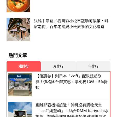
張維中帶路／石川縣小松市龍助町散策：町
家老街、百年老舖與小松旅祭的文化漫遊
熱門文章
週排行
月排行
年排行
【優惠券】到日本「Zoff」配眼鏡超划
算！價格比台灣實惠＋享免稅10%＋5%折
扣
距離那霸機場超近！沖繩必買購物天堂
「iias沖繩豐崎」！結合DMM Kariyushi水
族館、豐崎美麗SUN海灘的優質沖繩自駕