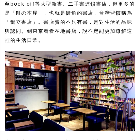
至book off等大型新書、二手書連鎖書店，但更多的
是「町の本屋」，也就是街角的書店，台灣習慣稱為
「獨立書店」。書店賣的不只有書，是對生活的品味
與認同。到東京看看在地書店，說不定能更加瞭解這
裡的生活日常。