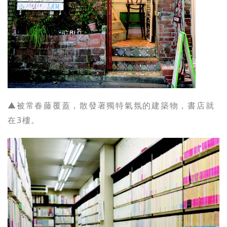
▲被常春藤覆蓋，散發著獨特氣氛的建築物，書店就
在3樓。