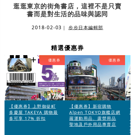
逛逛東京的街角書店，這裡不是只賣
書而是對生活的品味與認同
2018-02-03
｜
步步日本編輯部
精選優惠券
優惠券
優惠券
17%
【優惠券】上野御徒町
【優惠券】新宿購物
【
多慶屋 TAKEYA 購物最
Alpen TOKYO旗艦店網
新
多可享 17% 折扣
羅運動用品、露營用品
「
聖地及戶外用品專賣店
電
扣