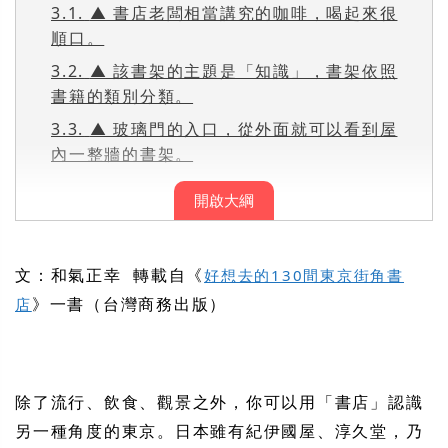
3.1.
▲ 書店老闆相當講究的咖啡，喝起來很
順口。
3.2.
▲ 該書架的主題是「知識」，書架依照
書籍的類別分類。
3.3.
▲ 玻璃門的入口，從外面就可以看到屋
內一整牆的書架。
開啟大綱
文：和氣正幸 轉載自《
好想去的130間東京街角書
》一書（台灣商務出版）
店
除了流行、飲食、觀景之外，你可以用「書店」認識
另一種角度的東京。日本雖有紀伊國屋、淳久堂，乃