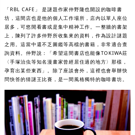
「RBL CAFE」 是謎題作家仲野隆也開設的咖啡書
坊，這間店也是他的個人工作場所，店內以單人座位
居多，可悠閒看書或是集中精神工作。一整牆的書架
上，陳列了許多仲野所收集來的資料，作為設計謎題
之用。這當中還不乏圖鑑等高檔的書籍，非常適合查
詢資料。仲野說：「希望這間書店也能像TOKIWA莊
〈手塚治虫等知名漫畫家曾經居住過的地方〉那樣，
孕育出某些東西」。除了座談會外，這裡也會舉辦快
問快答的猜謎王比賽，是一間風格獨特的咖啡書坊。