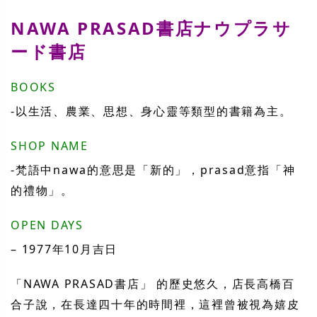
NAWA PRASAD書店ナウプラサ
ード書店
BOOKS
-以生活、農業、思想、身心靈等類型的書籍為主。
SHOP NAME
-梵語中nawa的意思是「新的」，prasad意指「神
的禮物」。
OPEN DAYS
– 1977年10月吉日
「NAWA PRASAD書店」 的歷史悠久，店長高橋百
合子說，在長達四十年的時間裡，這裡曾被視為嬉皮