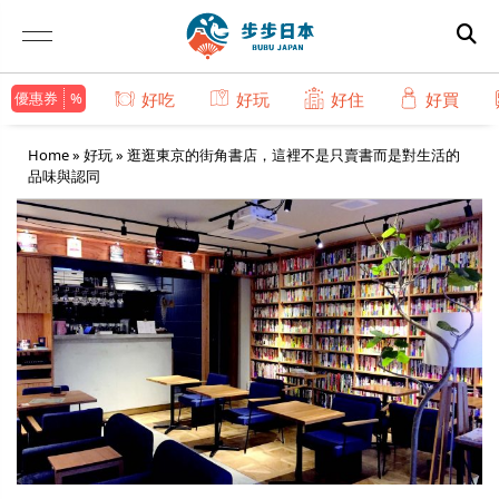
優惠券
好吃
好玩
好住
好買
Home
»
好玩
»
逛逛東京的街角書店，這裡不是只賣書而是對生活的
品味與認同