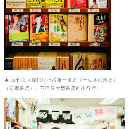
▲ 週刊文庫暢銷排行榜第一名是《千駄木の漱石》
（筑摩書房）。不同於大型書店的排行榜。