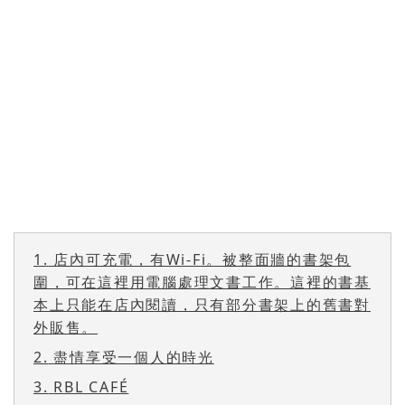
1.
店內可充電，有Wi-Fi。被整面牆的書架包
圍，可在這裡用電腦處理文書工作。這裡的書基
本上只能在店內閱讀，只有部分書架上的舊書對
外販售。
2.
盡情享受一個人的時光
3.
RBL CAFÉ