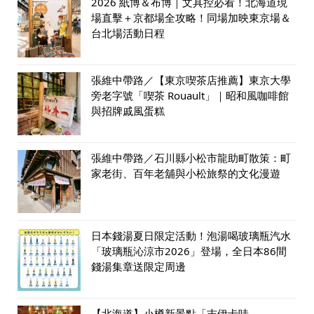
2026 紙博＆布博｜文具控必看！北海道現
場直擊＋京都場全攻略！同場加映東京場＆
台北場活動日程
張維中帶路／【東京喫茶店推薦】東京大學
旁老字號「喫茶 Rouault」｜昭和風咖啡館
與招牌戚風蛋糕
張維中帶路／石川縣小松市龍助町散策：町
家老街、百年老舖與小松旅祭的文化漫遊
日本錢湯夏日限定活動！泡湯喝玻璃瓶汽水
「玻璃瓶沁涼市2026」登場，全日本86間
錢湯集章送限定周邊
【北海道】小樽新景點「吉伊卡哇