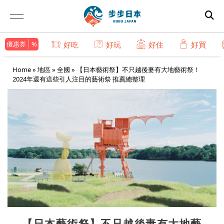
優惠券
好吃
好玩
好住
好買
Home
»
地區
»
全國
»
【日本藝術祭】不只越後妻有大地藝術祭！
2024年還有這些引人注目的藝術祭 推薦總整理
【日本藝術祭】不只越後妻有大地藝