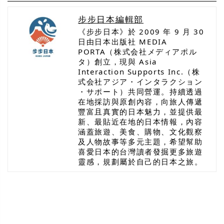
步步日本編輯部
《步步日本》於 2009 年 9 月 30
日由日本出版社 MEDIA
PORTA（株式会社メディアポル
タ）創立，現與 Asia
Interaction Supports Inc.（株
式会社アジア・インタラクション
・サポート）共同營運。持續透過
在地採訪與原創內容，向旅人傳遞
豐富且真實的日本魅力，並提供最
新、最貼近在地的日本情報，內容
涵蓋旅遊、美食、購物、文化觀察
及人物故事等多元主題，希望幫助
喜愛日本的台灣讀者發掘更多旅遊
靈感，規劃屬於自己的日本之旅。