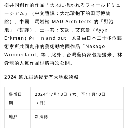
樹共同創作的作品「大地に抱かれるフィールドミュ
ージアム」（中文暫譯：大地環抱下的田野博物
館）、中國：馬岩松 MAD Architects 的「野泡
泡」（暫譯）、土耳其：艾謝．艾克曼（Ayşe
Erkmen）的「in and out」以及由日本二十多位藝
術家所共同創作的藝術動物園作品「Nakago
Wonderland」等，此外，台灣藝術家包括幾米、林
舜龍的人氣作品也將再次公開。
2024 第九屆越後妻有大地藝術祭
舉辦日
2024年7月13日（六）至11月10日
期
（日）
地點
新潟縣