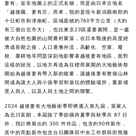
妻有」並非地圖上的正式名稱，而是由日本古地名
「越後國、妻有庄」而來，指的是現今新潟縣南部的
十日町市和津南町。區域面積約760平方公里（大約
有三個台北市大），也比東京23區還要廣闊，是一處
被大自然包圍的山間農村聚落，在日本戰後的高度經
濟成長期之後，人口逐漸外流，高齡化、空屋、廢
校、棄耕地等問題深刻地影響著越後妻有地區，面對
這樣的狀況，以地方再造為目標而展開的大地藝術祭
開始為越後妻有帶入新的能量，讓越後妻有整個山林
間成為讓大人與小孩學習和遊玩的體驗場所，重新感
受人與人，以及人與土地之間的聯繫。
2024 越後妻有大地藝術季即將邁入第九屆，策展人
為北川富朗，本屆除了季節橫跨夏季與秋季共 87 日
外，預計將展出約 300 件作品，包含約90件新作，
其中的亮點新作包含台日團隊田中央工作群與田熊隆