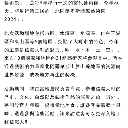
藝術祭」，是毎3年舉行一次的當代藝術節。今年秋
天，將舉行第三屆的「北阿爾卑斯國際藝術祭
2024」。
此次活動場地包括市區、水壩區、水源區、仁科三湖
區和東山區等5個地區，突顯了大町市的特色。今年
的主題是信濃大町的魅力，即「水・木・土・空」，
來自10個國家和地區的31組藝術家將參與其中。旨在
通過藝術的力量將北阿爾卑斯山脈山麓地區的資源向
世界發聲，成為地方再生的契機。
活動期間，將由當地居民負責導覽，辦理信濃大町的
歷史、文化、自然以及藝術作品的深度之旅。另外，
將開設官方餐廳，提供當地美食，讓遊客品嚐郷土風
味，透過參與這些活動，讓來訪遊客可以更深入地了
解信濃大町。