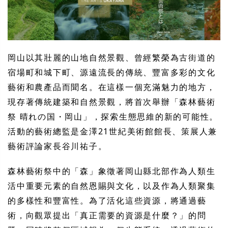
岡山以其壯麗的山地自然景觀、曾經繁榮為古街道的
宿場町和城下町、源遠流長的傳統、豐富多彩的文化
藝術和農產品而聞名。在這樣一個充滿魅力的地方，
現存著傳統建築和自然景觀，將首次舉辦「森林藝術
祭 晴れの国・岡山」，探索生態思維的新的可能性。
活動的藝術總監是金澤21世紀美術館館長、策展人兼
藝術評論家長谷川祐子。
森林藝術祭中的「森」象徵著岡山縣北部作為人類生
活中重要元素的自然恩賜與文化，以及作為人類聚集
的多樣性和豐富性。為了活化這些資源，將通過藝
術，向觀眾提出「真正需要的資源是什麼？」的問