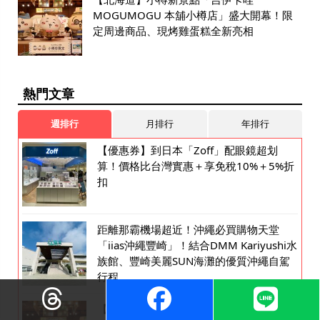
MOGUMOGU 本舖小樽店」盛大開幕！限
定周邊商品、現烤雞蛋糕全新亮相
熱門文章
週排行
月排行
年排行
【優惠券】到日本「Zoff」配眼鏡超划
算！價格比台灣實惠＋享免稅10%＋5%折
扣
距離那霸機場超近！沖繩必買購物天堂
「iias沖繩豐崎」！結合DMM Kariyushi水
族館、豐崎美麗SUN海灘的優質沖繩自駕
行程
【北海道】小樽新景點「吉伊卡哇