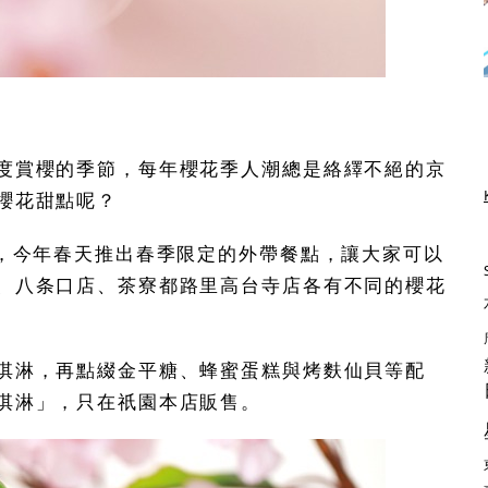
度賞櫻的季節，每年櫻花季人潮總是絡繹不絕的京
櫻花甜點呢？
利，今年春天推出春季限定的外帶餐點，讓大家可以
、八条口店、茶寮都路里高台寺店各有不同的櫻花
淇淋，再點綴金平糖、蜂蜜蛋糕與烤麩仙貝等配
淇淋」，只在祇園本店販售。