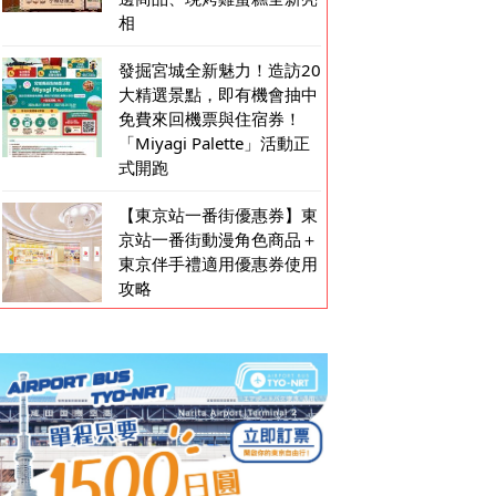
相
發掘宮城全新魅力！造訪20
大精選景點，即有機會抽中
免費來回機票與住宿券！
「Miyagi Palette」活動正
式開跑
【東京站一番街優惠券】東
京站一番街動漫角色商品＋
東京伴手禮適用優惠券使用
攻略