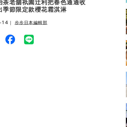
治茶老舖祇園辻利把春色通通收
出季節限定款櫻花霜淇淋
-14
｜
步步日本編輯部