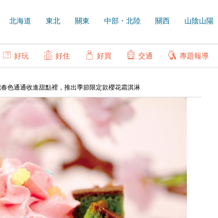
北海道
東北
關東
中部・北陸
關西
山陰山陽
好玩
好住
好買
交通
專題報導
把春色通通收進甜點裡，推出季節限定款櫻花霜淇淋