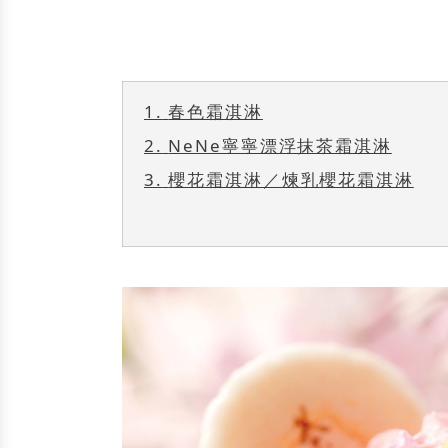
1.
春色霜淇淋
2.
NeNe寧寧漂浮抹茶霜淇淋
3.
櫻花霜淇淋／煉乳櫻花霜淇淋