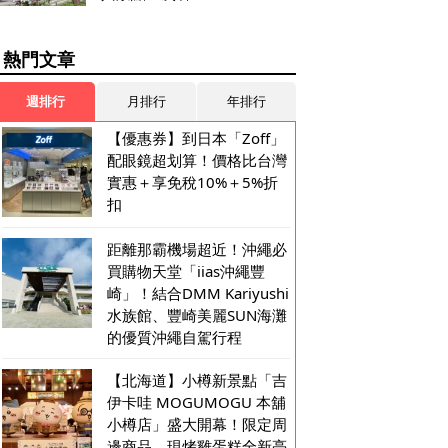
熱門文章
週排行
月排行
年排行
【優惠券】到日本「Zoff」
配眼鏡超划算！價格比台灣
實惠＋享免稅10%＋5%折
扣
距離那霸機場超近！沖繩必
買購物天堂「iias沖繩豐
崎」！結合DMM Kariyushi
水族館、豐崎美麗SUN海灘
的優質沖繩自駕行程
【北海道】小樽新景點「吉
伊卡哇 MOGUMOGU 本舖
小樽店」盛大開幕！限定周
邊商品、現烤雞蛋糕全新亮