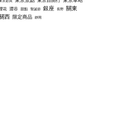
東京景點
東京車站
東京自由行
東京必買
銀座
關東
澀谷
櫻花
甜點
聖誕節
長野
關西
限定商品
靜岡