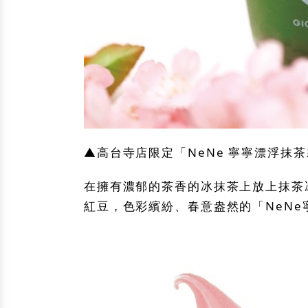
▲高台寺店限定「NeNe 寧寧漂浮抹
在擁有濃郁的茶香的冰抹茶上放上抹茶
紅豆，色彩繽紛、春意盎然的「NeN