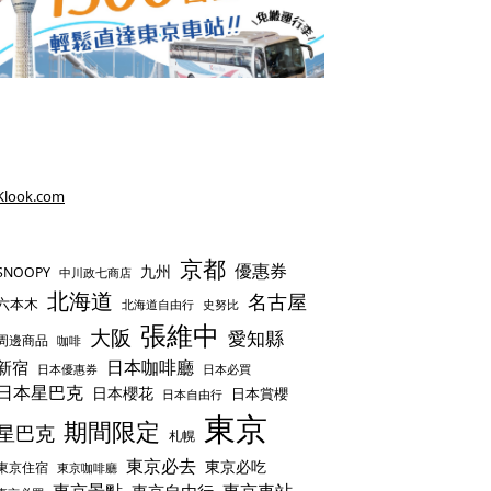
Klook.com
京都
優惠券
九州
SNOOPY
中川政七商店
北海道
名古屋
六本木
史努比
北海道自由行
張維中
大阪
愛知縣
周邊商品
咖啡
日本咖啡廳
新宿
日本優惠券
日本必買
日本星巴克
日本櫻花
日本賞櫻
日本自由行
東京
期間限定
星巴克
札幌
東京必去
東京必吃
東京住宿
東京咖啡廳