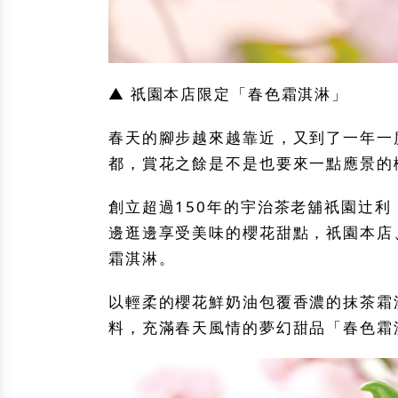
▲ 祇園本店限定「春色霜淇淋」
春天的腳步越來越靠近，又到了一年一
都，賞花之餘是不是也要來一點應景的
創立超過150年的宇治茶老舖祇園辻
邊逛邊享受美味的櫻花甜點，祇園本店
霜淇淋。
以輕柔的櫻花鮮奶油包覆香濃的抹茶霜
料，充滿春天風情的夢幻甜品「春色霜