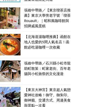
張維中帶路／【東京喫茶店推
薦】東京大學旁老字號「喫茶
Rouault」｜昭和風咖啡館與
招牌戚風蛋糕
【北海道湯咖哩推薦】函館在
地人也愛的5間人氣名店！函
館必吃湯咖哩一次收藏
張維中帶路／石川縣小松市龍
助町散策：町家老街、百年老
舖與小松旅祭的文化漫遊
【東京大神宮】東京超人氣戀
愛神社攻略！御守、御朱印、
御神籤、交通方式、周邊美食
與景點一次看