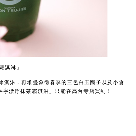
茶霜淇淋」
冰淇淋，再堆疊象徵春季的三色白玉團子以及小倉
e寧寧漂浮抹茶霜淇淋」只能在高台寺店買到！