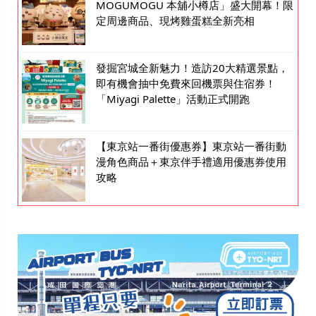
MOGUMOGU 本舖小樽店」盛大開幕！限
定周邊商品、現烤雞蛋糕全新亮相
發掘宮城全新魅力！造訪20大精選景點，
即有機會抽中免費來回機票與住宿券！
「Miyagi Palette」活動正式開跑
【東京站一番街優惠券】東京站一番街動
漫角色商品＋東京伴手禮適用優惠券使用
攻略