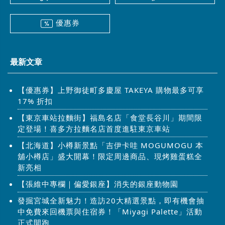
優惠券
最新文章
【優惠券】上野御徒町多慶屋 TAKEYA 購物最多可享
17% 折扣
【東京車站拉麵街】福島名店「食堂長谷川」期間限
定登場！喜多方拉麵名店首度進駐東京車站
【北海道】小樽新景點「吉伊卡哇 MOGUMOGU 本
舖小樽店」盛大開幕！限定周邊商品、現烤雞蛋糕全
新亮相
【張維中專欄｜偏愛銀座】消失的銀座動物園
發掘宮城全新魅力！造訪20大精選景點，即有機會抽
中免費來回機票與住宿券！「Miyagi Palette」活動
正式開跑