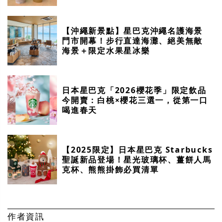
【沖繩新景點】星巴克沖繩名護海景
門市開幕！步行直達海灘、絕美無敵
海景＋限定水果星冰樂
日本星巴克「2026櫻花季」限定飲品
今開賣：白桃×櫻花三選一，從第一口
喝進春天
【2025限定】日本星巴克 Starbucks
聖誕新品登場！星光玻璃杯、薑餅人馬
克杯、熊熊掛飾必買清單
作者資訊