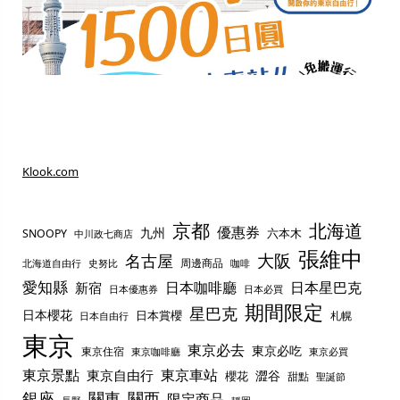
Klook.com
京都
北海道
優惠券
九州
六本木
SNOOPY
中川政七商店
張維中
名古屋
大阪
周邊商品
史努比
北海道自由行
咖啡
愛知縣
日本咖啡廳
日本星巴克
新宿
日本優惠券
日本必買
期間限定
星巴克
日本櫻花
日本賞櫻
札幌
日本自由行
東京
東京必去
東京必吃
東京住宿
東京咖啡廳
東京必買
東京景點
東京車站
東京自由行
澀谷
櫻花
甜點
聖誕節
銀座
關東
關西
限定商品