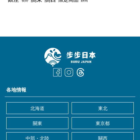
長野
靜岡
各地情報
北海道
東北
關東
東京都
中部・北陸
關西