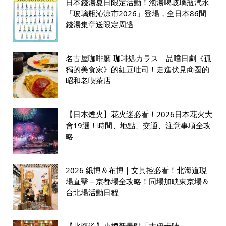
日本錢湯夏日限定活動！泡湯喝玻璃瓶汽水
「玻璃瓶沁涼市2026」登場，全日本86間
錢湯集章送限定周邊
名古屋咖啡廳 珈琲処カラス｜品嚐日劇《孤
獨的美食家》的紅豆吐司！走進伏見商圈的
昭和老喫茶店
【日本煙火】花火迷必看！2026日本花火大
會19選！時間、地點、交通、注意事項全攻
略
2026 紙博＆布博｜文具控必看！北海道現
場直擊＋京都場全攻略！同場加映東京場＆
台北場活動日程