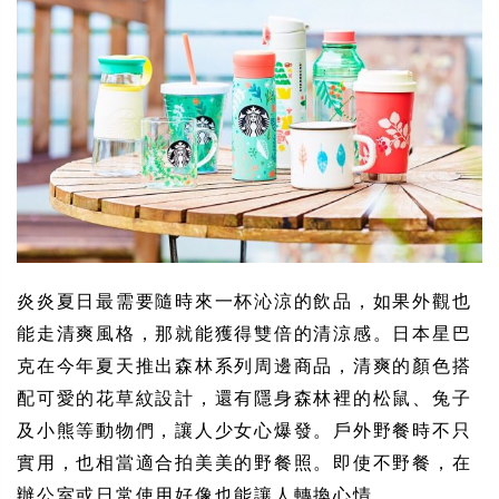
炎炎夏日最需要隨時來一杯沁涼的飲品，如果外觀也
能走清爽風格，那就能獲得雙倍的清涼感。日本星巴
克在今年夏天推出森林系列周邊商品，清爽的顏色搭
配可愛的花草紋設計，還有隱身森林裡的松鼠、兔子
及小熊等動物們，讓人少女心爆發。戶外野餐時不只
實用，也相當適合拍美美的野餐照。即使不野餐，在
辦公室或日常使用好像也能讓人轉換心情。