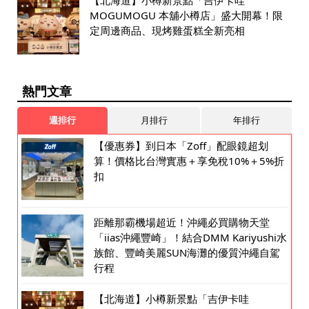
【北海道】小樽新景點「吉伊卡哇
MOGUMOGU 本舖小樽店」盛大開幕！限
定周邊商品、現烤雞蛋糕全新亮相
熱門文章
週排行
月排行
年排行
【優惠券】到日本「Zoff」配眼鏡超划
算！價格比台灣實惠＋享免稅10%＋5%折
扣
距離那霸機場超近！沖繩必買購物天堂
「iias沖繩豐崎」！結合DMM Kariyushi水
族館、豐崎美麗SUN海灘的優質沖繩自駕
行程
【北海道】小樽新景點「吉伊卡哇