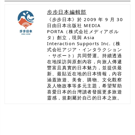
步步日本編輯部
《步步日本》於 2009 年 9 月 30
日由日本出版社 MEDIA
PORTA（株式会社メディアポル
タ）創立，現與 Asia
Interaction Supports Inc.（株
式会社アジア・インタラクション
・サポート）共同營運。持續透過
在地採訪與原創內容，向旅人傳遞
豐富且真實的日本魅力，並提供最
新、最貼近在地的日本情報，內容
涵蓋旅遊、美食、購物、文化觀察
及人物故事等多元主題，希望幫助
喜愛日本的台灣讀者發掘更多旅遊
靈感，規劃屬於自己的日本之旅。