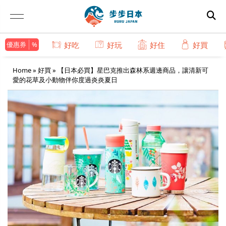
優惠券
好吃
好玩
好住
好買
Home
»
好買
»
【日本必買】星巴克推出森林系週邊商品，讓清新可
愛的花草及小動物伴你度過炎炎夏日