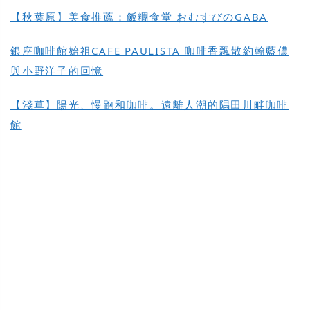
【秋葉原】美食推薦：飯糰食堂 おむすびのGABA
銀座咖啡館始祖CAFE PAULISTA 咖啡香飄散約翰藍儂
與小野洋子的回憶
【淺草】陽光、慢跑和咖啡。遠離人潮的隅田川畔咖啡
館