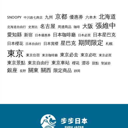
京都
北海道
優惠券
九州
六本木
SNOOPY
中川政七商店
張維中
名古屋
大阪
周邊商品
史努比
北海道自由行
咖啡
愛知縣
日本咖啡廳
日本星巴克
新宿
日本優惠券
日本必買
期間限定
星巴克
日本櫻花
日本賞櫻
札幌
日本自由行
東京
東京必去
東京必吃
東京住宿
東京咖啡廳
東京必買
東京景點
東京車站
東京自由行
澀谷
櫻花
甜點
聖誕節
銀座
關東
關西
限定商品
長野
靜岡