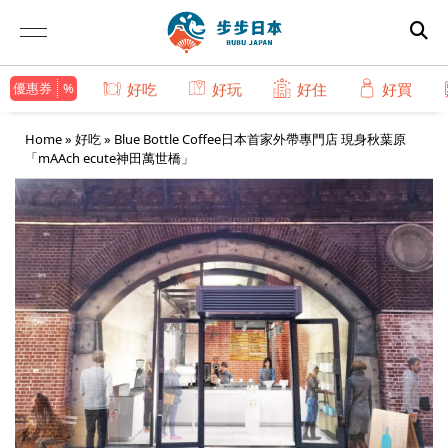
優惠券
好吃
好玩
好住
好買
Home
»
好吃
»
Blue Bottle Coffee日本首家外帶專門店 現身秋葉原
「mAAch ecute神田萬世橋」