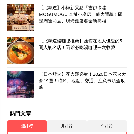
【北海道】小樽新景點「吉伊卡哇
MOGUMOGU 本舖小樽店」盛大開幕！限
定周邊商品、現烤雞蛋糕全新亮相
【北海道湯咖哩推薦】函館在地人也愛的5
間人氣名店！函館必吃湯咖哩一次收藏
【日本煙火】花火迷必看！2026日本花火大
會19選！時間、地點、交通、注意事項全攻
略
熱門文章
週排行
月排行
年排行