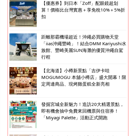
【優惠券】到日本「Zoff」配眼鏡超划
算！價格比台灣實惠＋享免稅10%＋5%折
扣
距離那霸機場超近！沖繩必買購物天堂
「iias沖繩豐崎」！結合DMM Kariyushi水
族館、豐崎美麗SUN海灘的優質沖繩自駕
行程
【北海道】小樽新景點「吉伊卡哇
MOGUMOGU 本舖小樽店」盛大開幕！限
定周邊商品、現烤雞蛋糕全新亮相
發掘宮城全新魅力！造訪20大精選景點，
即有機會抽中免費來回機票與住宿券！
「Miyagi Palette」活動正式開跑