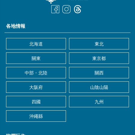
各地情報
北海道
東北
關東
東京都
中部・北陸
關西
大阪府
山陰山陽
四國
九州
沖繩縣