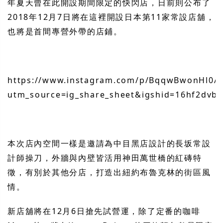
年夏天曾在此開設期間限定的快閃店，日前則公布了
2018年12月7日將在這裡開設日本第11家常設店舖，
也將是首間專營外帶的店鋪。
https://www.instagram.com/p/BqqwBwonHl0/?
utm_source=ig_share_sheet&igshid=16hf2dvb
本次店內空間一樣是邀請為中目黑店設計的長坂常設
計師操刀，外牆與內壁皆活用神田萬世橋的紅磚特
徵，有別於其他分店，打造出紐約布魯克林的街區風
情。
新店舖將在12月6日搶先試營運，除了定番的咖啡