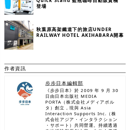
Quick Stand 藍瓶咖啡自動販賣機
登場
秋葉原高架鐵道下的旅店UNDER
RAILWAY HOTEL AKIHABARA開幕
作者資訊
步步日本編輯部
《步步日本》於 2009 年 9 月 30
日由日本出版社 MEDIA
PORTA（株式会社メディアポル
タ）創立，現與 Asia
Interaction Supports Inc.（株
式会社アジア・インタラクション
・サポート）共同營運。持續透過