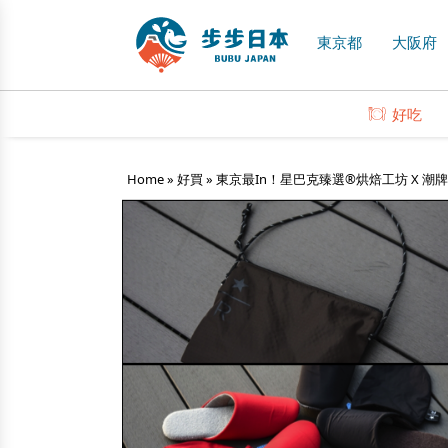
東京都
大阪府
好吃
Home
»
好買
»
東京最In！星巴克臻選®烘焙工坊 X 潮