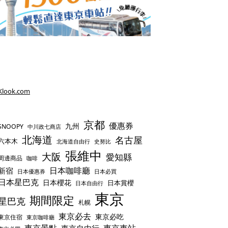
Klook.com
京都
優惠券
九州
SNOOPY
中川政七商店
北海道
名古屋
六本木
史努比
北海道自由行
張維中
大阪
愛知縣
周邊商品
咖啡
日本咖啡廳
新宿
日本優惠券
日本必買
日本星巴克
日本櫻花
日本賞櫻
日本自由行
東京
期間限定
星巴克
札幌
東京必去
東京必吃
東京住宿
東京咖啡廳