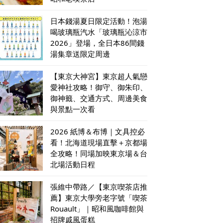
日本錢湯夏日限定活動！泡湯
喝玻璃瓶汽水「玻璃瓶沁涼市
2026」登場，全日本86間錢
湯集章送限定周邊
【東京大神宮】東京超人氣戀
愛神社攻略！御守、御朱印、
御神籤、交通方式、周邊美食
與景點一次看
2026 紙博＆布博｜文具控必
看！北海道現場直擊＋京都場
全攻略！同場加映東京場＆台
北場活動日程
張維中帶路／【東京喫茶店推
薦】東京大學旁老字號「喫茶
Rouault」｜昭和風咖啡館與
招牌戚風蛋糕