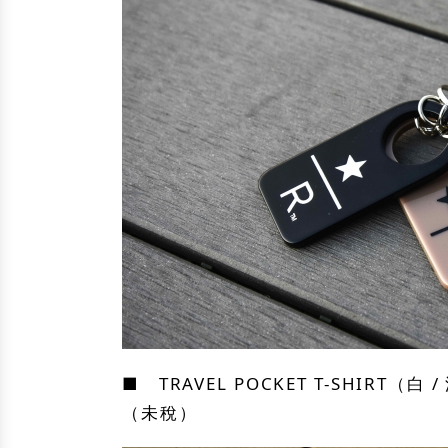
■ TRAVEL POCKET T-SHIRT（白 
（未稅）