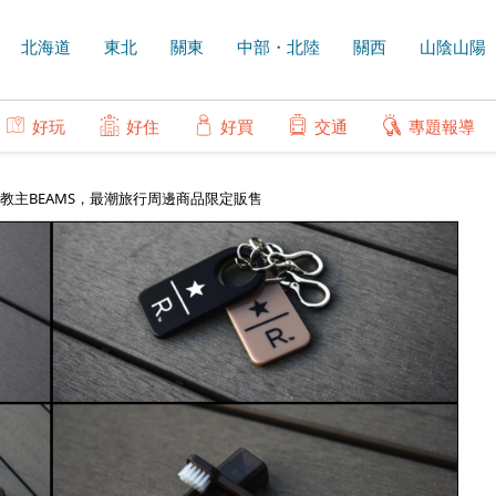
北海道
東北
關東
中部・北陸
關西
山陰山陽
好玩
好住
好買
交通
專題報導
牌教主BEAMS，最潮旅行周邊商品限定販售