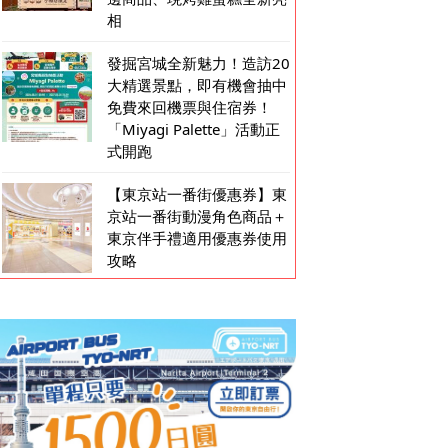
相
發掘宮城全新魅力！造訪20
大精選景點，即有機會抽中
免費來回機票與住宿券！
「Miyagi Palette」活動正
式開跑
【東京站一番街優惠券】東
京站一番街動漫角色商品＋
東京伴手禮適用優惠券使用
攻略