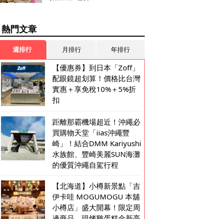
熱門文章
週排行
月排行
年排行
【優惠券】到日本「Zoff」
配眼鏡超划算！價格比台灣
實惠＋享免稅10%＋5%折
扣
距離那霸機場超近！沖繩必
買購物天堂「iias沖繩豐
崎」！結合DMM Kariyushi
水族館、豐崎美麗SUN海灘
的優質沖繩自駕行程
【北海道】小樽新景點「吉
伊卡哇 MOGUMOGU 本舖
小樽店」盛大開幕！限定周
邊商品、現烤雞蛋糕全新亮