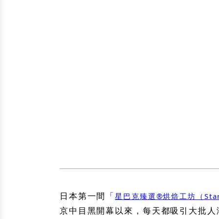
日本第一間
「
星巴克臻選®烘焙工坊（Starbuc
京中目黑開幕以來，每天都吸引大批人