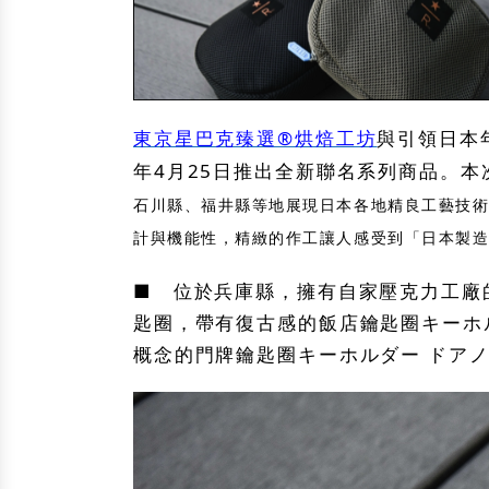
東京星巴克臻選®烘焙工坊
與引領日本年
年4月25日推出全新聯名系列商品。本次
石川縣、福井縣等地
展現日本各地精良工藝技術
計與機能性，精緻的作工讓人感受到「日本製
■ 位於兵庫縣，擁有自家壓克力工廠的
匙圈，帶有復古感的飯店鑰匙圈キーホ
概念的門牌鑰匙圈キーホルダー ドアノ