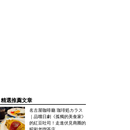
精選推薦文章
名古屋咖啡廳 珈琲処カラス
｜品嚐日劇《孤獨的美食家》
的紅豆吐司！走進伏見商圈的
昭和老喫茶店