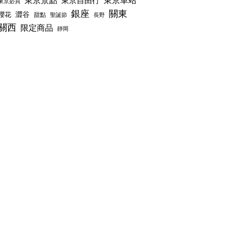
東京景點
東京車站
東京自由行
東京必買
銀座
關東
澀谷
櫻花
甜點
聖誕節
長野
關西
限定商品
靜岡