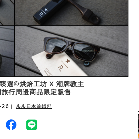
臻選®烘焙工坊 X 潮牌教主
最潮旅行周邊商品限定販售
-26
｜
步步日本編輯部