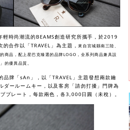
輕時尚潮流的BEAMS創造研究所攜手，於2019
的合作以「TRAVEL」為主題，
來自宮城縣南三陸、
的商品，配上星巴克臻選的品牌LOGO，全系列商品兼具設
造」的優異品質。
品牌「sAn」，以「TRAVEL」主題發想兩款鑰
ルダールームキー，以及客房「請勿打擾」門牌為
ブプレート，每款兩色，各3,000日圓（未稅）。