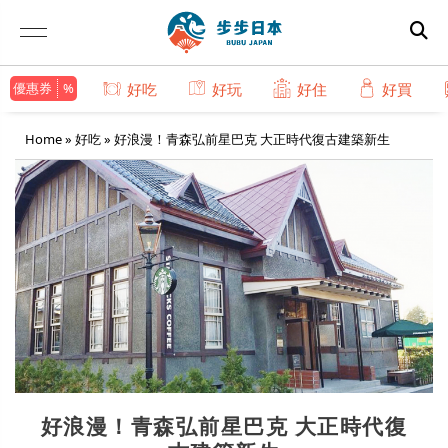
優惠券
好吃
好玩
好住
好買
Home
»
好吃
»
好浪漫！青森弘前星巴克 大正時代復古建築新生
好浪漫！青森弘前星巴克 大正時代復