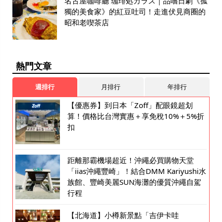
名古屋咖啡廳 珈琲処カラス｜品嚐日劇《孤
獨的美食家》的紅豆吐司！走進伏見商圈的
昭和老喫茶店
熱門文章
週排行
月排行
年排行
【優惠券】到日本「Zoff」配眼鏡超划
算！價格比台灣實惠＋享免稅10%＋5%折
扣
距離那霸機場超近！沖繩必買購物天堂
「iias沖繩豐崎」！結合DMM Kariyushi水
族館、豐崎美麗SUN海灘的優質沖繩自駕
行程
【北海道】小樽新景點「吉伊卡哇