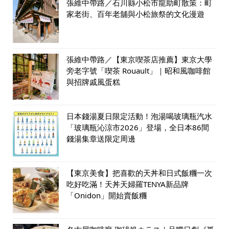
張維中帶路／石川縣小松市龍助町散策：町
家老街、百年老舖與小松旅祭的文化漫遊
張維中帶路／【東京喫茶店推薦】東京大學
旁老字號「喫茶 Rouault」｜昭和風咖啡館
與招牌戚風蛋糕
日本錢湯夏日限定活動！泡湯喝玻璃瓶汽水
「玻璃瓶沁涼市2026」登場，全日本86間
錢湯集章送限定周邊
【東京美食】把喜歡的天丼和日式飯糰一次
吃好吃滿！天丼天婦羅TENYA新品牌
「Onidon」開始賣飯糰