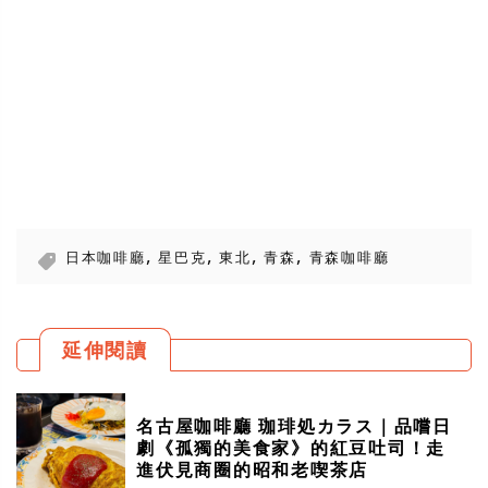
,
,
,
,
日本咖啡廳
星巴克
東北
青森
青森咖啡廳
延伸閱讀
名古屋咖啡廳 珈琲処カラス｜品嚐日
劇《孤獨的美食家》的紅豆吐司！走
進伏見商圈的昭和老喫茶店