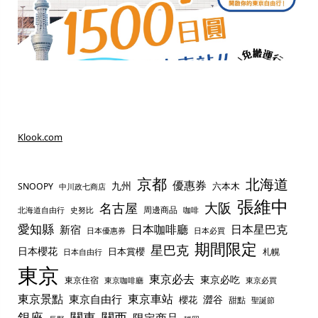
Klook.com
京都
北海道
優惠券
九州
六本木
SNOOPY
中川政七商店
張維中
名古屋
大阪
周邊商品
史努比
北海道自由行
咖啡
愛知縣
日本咖啡廳
日本星巴克
新宿
日本優惠券
日本必買
期間限定
星巴克
日本櫻花
日本賞櫻
札幌
日本自由行
東京
東京必去
東京必吃
東京住宿
東京咖啡廳
東京必買
東京景點
東京車站
東京自由行
澀谷
櫻花
甜點
聖誕節
銀座
關東
關西
限定商品