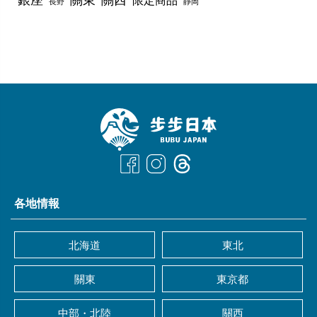
長野
靜岡
各地情報
北海道
東北
關東
東京都
中部・北陸
關西