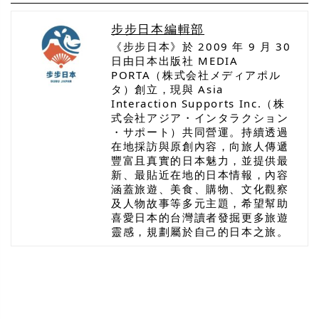
步步日本編輯部
《步步日本》於 2009 年 9 月 30
日由日本出版社 MEDIA
PORTA（株式会社メディアポル
タ）創立，現與 Asia
Interaction Supports Inc.（株
式会社アジア・インタラクション
・サポート）共同營運。持續透過
在地採訪與原創內容，向旅人傳遞
豐富且真實的日本魅力，並提供最
新、最貼近在地的日本情報，內容
涵蓋旅遊、美食、購物、文化觀察
及人物故事等多元主題，希望幫助
喜愛日本的台灣讀者發掘更多旅遊
靈感，規劃屬於自己的日本之旅。