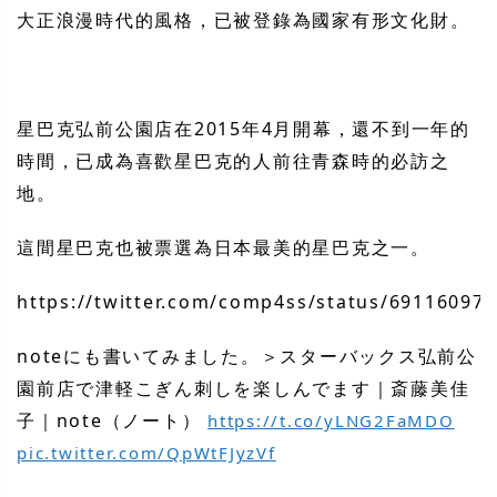
大正浪漫時代的風格，已被登錄為國家有形文化財。
星巴克弘前公園店在2015年4月開幕，還不到一年的
時間，已成為喜歡星巴克的人前往青森時的必訪之
地。
這間星巴克也被票選為日本最美的星巴克之一。
https://twitter.com/comp4ss/status/69116097
noteにも書いてみました。＞スターバックス弘前公
園前店で津軽こぎん刺しを楽しんでます｜斎藤美佳
子｜note（ノート）
https://t.co/yLNG2FaMDO
pic.twitter.com/QpWtFJyzVf