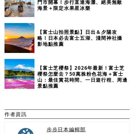
門市開幕！步行直達海灘、絕美無敵
海景＋限定水果星冰樂
【富士山拍照景點】日出＆夕陽攻
略！日本必去富士五湖、淺間神社攝
影地點推薦
【富士芝櫻祭】2026年最新！富士芝
櫻祭怎麼去？50萬株粉色花海＋富士
山：最佳賞花時間、一日遊行程、周邊
景點推薦
作者資訊
步步日本編輯部