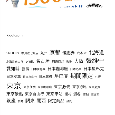
Klook.com
京都
北海道
優惠券
九州
六本木
SNOOPY
中川政七商店
張維中
名古屋
大阪
周邊商品
史努比
北海道自由行
咖啡
愛知縣
日本咖啡廳
日本星巴克
新宿
日本優惠券
日本必買
期間限定
星巴克
日本櫻花
日本賞櫻
札幌
日本自由行
東京
東京必去
東京必吃
東京住宿
東京咖啡廳
東京必買
東京景點
東京車站
東京自由行
澀谷
櫻花
甜點
聖誕節
銀座
關東
關西
限定商品
長野
靜岡