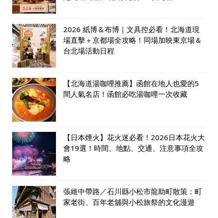
2026 紙博＆布博｜文具控必看！北海道現
場直擊＋京都場全攻略！同場加映東京場＆
台北場活動日程
【北海道湯咖哩推薦】函館在地人也愛的5
間人氣名店！函館必吃湯咖哩一次收藏
【日本煙火】花火迷必看！2026日本花火大
會19選！時間、地點、交通、注意事項全攻
略
張維中帶路／石川縣小松市龍助町散策：町
家老街、百年老舖與小松旅祭的文化漫遊