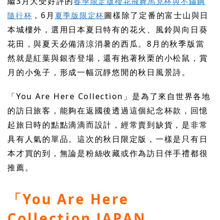
繼3月大受好評的
春季限定版櫻花飛舞馬克杯與不鏽鋼
，6月
圖樣除了定番的富士山與日
隨行杯
夏季版限定杯
本城樓外，選用日本夏日特有的花火、風鈴與向日葵
花田，與夏天必備清涼消暑的西瓜。8月的秋季版當
然就是紅葉與銀杏登場，還有抱著秋栗的小松鼠，賞
月的小兔子，形成一幅沉靜悠閒的秋日風景詩。
「You Are Here Collection」是為了來自世界各地
的訪日旅客，能夠在返國後透過這個紀念杯款，回憶
起旅日時的點點滴滴而設計，經常賣到缺貨，是非常
具有人氣的單品。這次的秋日限定版，一樣是只有日
本才買的到，無論是粉絲收藏或作為訪日伴手禮都很
推薦。
「You Are Here
Collection JAPAN