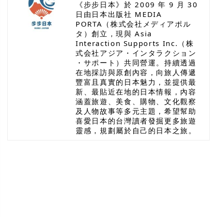
《步步日本》於 2009 年 9 月 30
日由日本出版社 MEDIA
PORTA（株式会社メディアポル
タ）創立，現與 Asia
Interaction Supports Inc.（株
式会社アジア・インタラクション
・サポート）共同營運。持續透過
在地採訪與原創內容，向旅人傳遞
豐富且真實的日本魅力，並提供最
新、最貼近在地的日本情報，內容
涵蓋旅遊、美食、購物、文化觀察
及人物故事等多元主題，希望幫助
喜愛日本的台灣讀者發掘更多旅遊
靈感，規劃屬於自己的日本之旅。