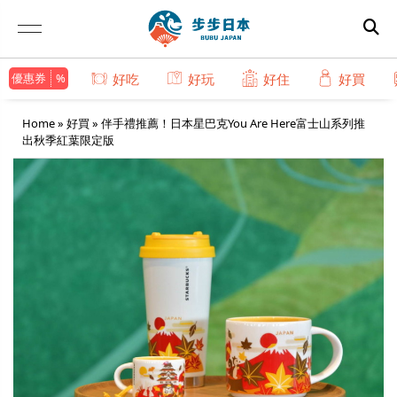
優惠券
好吃
好玩
好住
好買
Home
»
好買
»
伴手禮推薦！日本星巴克You Are Here富士山系列推
出秋季紅葉限定版