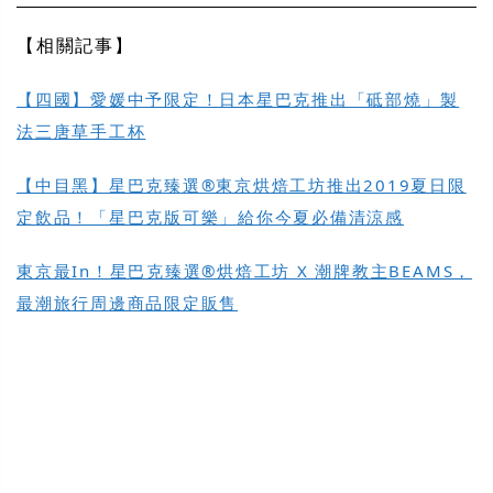
【相關記事】
【四國】愛媛中予限定！日本星巴克推出「砥部燒」製
法三唐草手工杯
【中目黑】星巴克臻選®東京烘焙工坊推出2019夏日限
定飲品！「星巴克版可樂」給你今夏必備清涼感
東京最In！星巴克臻選®烘焙工坊 X 潮牌教主BEAMS，
最潮旅行周邊商品限定販售