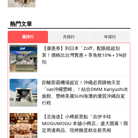
熱門文章
週排行
月排行
年排行
【優惠券】到日本「Zoff」配眼鏡超划
算！價格比台灣實惠＋享免稅10%＋5%折
扣
距離那霸機場超近！沖繩必買購物天堂
「iias沖繩豐崎」！結合DMM Kariyushi水
族館、豐崎美麗SUN海灘的優質沖繩自駕
行程
【北海道】小樽新景點「吉伊卡哇
MOGUMOGU 本舖小樽店」盛大開幕！限
定周邊商品、現烤雞蛋糕全新亮相