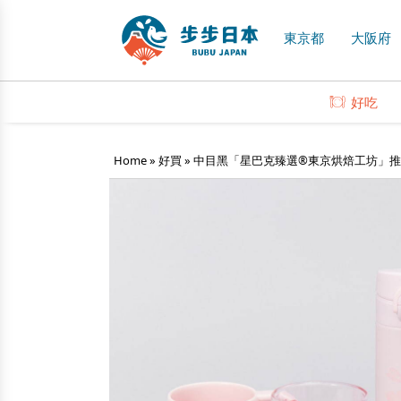
東京都
大阪府
好吃
Home
»
好買
»
中目黑「星巴克臻選®東京烘焙工坊」推出