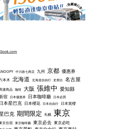
Klook.com
京都
優惠券
九州
SNOOPY
中川政七商店
北海道
名古屋
六本木
史努比
北海道自由行
張維中
大阪
愛知縣
周邊商品
咖啡
日本咖啡廳
新宿
日本優惠券
日本必買
日本星巴克
日本櫻花
日本賞櫻
日本自由行
東京
期間限定
星巴克
札幌
東京必去
東京必吃
東京住宿
東京咖啡廳