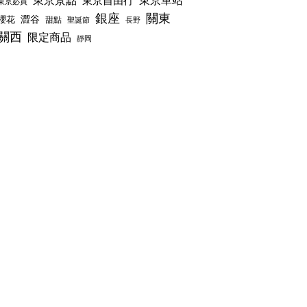
東京景點
東京車站
東京自由行
東京必買
銀座
關東
澀谷
櫻花
甜點
聖誕節
長野
關西
限定商品
靜岡