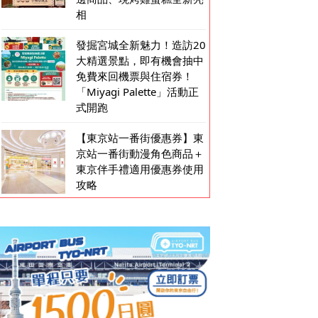
相
發掘宮城全新魅力！造訪20
大精選景點，即有機會抽中
免費來回機票與住宿券！
「Miyagi Palette」活動正
式開跑
【東京站一番街優惠券】東
京站一番街動漫角色商品＋
東京伴手禮適用優惠券使用
攻略