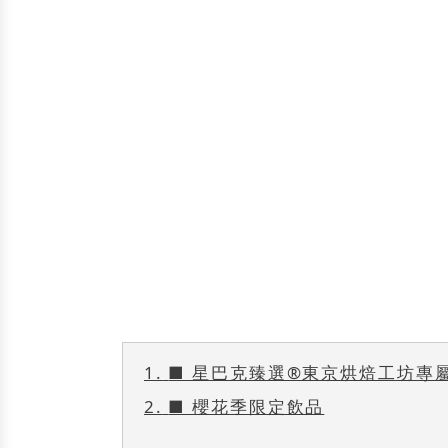
1.
■ 星巴克臻選®東京烘焙工坊專
2.
■ 櫻花季限定飲品