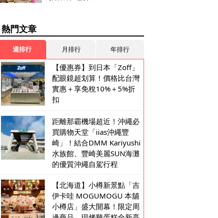
熱門文章
週排行
月排行
年排行
【優惠券】到日本「Zoff」
配眼鏡超划算！價格比台灣
實惠＋享免稅10%＋5%折
扣
距離那霸機場超近！沖繩必
買購物天堂「iias沖繩豐
崎」！結合DMM Kariyushi
水族館、豐崎美麗SUN海灘
的優質沖繩自駕行程
【北海道】小樽新景點「吉
伊卡哇 MOGUMOGU 本舖
小樽店」盛大開幕！限定周
邊商品、現烤雞蛋糕全新亮