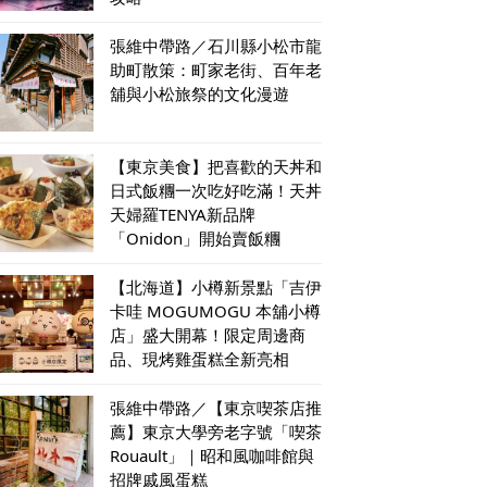
張維中帶路／石川縣小松市龍
助町散策：町家老街、百年老
舖與小松旅祭的文化漫遊
【東京美食】把喜歡的天丼和
日式飯糰一次吃好吃滿！天丼
天婦羅TENYA新品牌
「Onidon」開始賣飯糰
【北海道】小樽新景點「吉伊
卡哇 MOGUMOGU 本舖小樽
店」盛大開幕！限定周邊商
品、現烤雞蛋糕全新亮相
張維中帶路／【東京喫茶店推
薦】東京大學旁老字號「喫茶
Rouault」｜昭和風咖啡館與
招牌戚風蛋糕