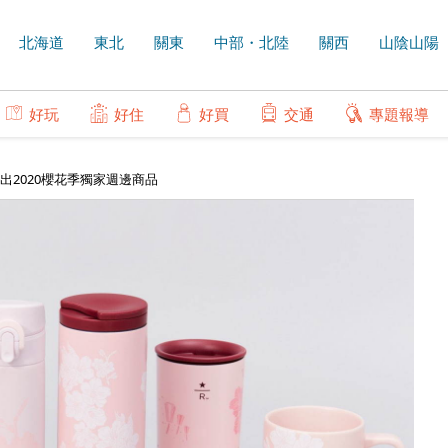
北海道
東北
關東
中部・北陸
關西
山陰山陽
好玩
好住
好買
交通
專題報導
2020櫻花季獨家週邊商品