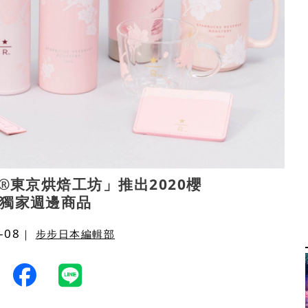
®東京烘焙工坊」推出2020櫻
獨家週邊商品
-08
｜
步步日本編輯部