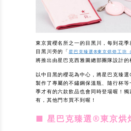
東京賞櫻名所之一的目黑川，每到花季
目黑川旁的「
星巴克臻選®東京烘焙工坊（Starb
將推出由星巴克西雅圖總部團隊設計的
以中目黑的櫻花為中心，將星巴克臻選
製作了專屬的不鏽鋼保溫瓶、隨行杯等
季才有的六款飲品也會同時登場喔！獨
有，其他門市買不到喔！
■ 星巴克臻選®東京