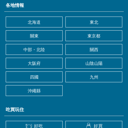
各地情報
北海道
東北
關東
東京都
中部・北陸
關西
大阪府
山陰山陽
四國
九州
沖繩縣
吃買玩住
好吃
好買