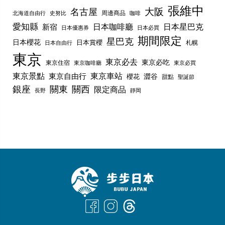
張維中
名古屋
大阪
周邊商品
史努比
北海道自由行
咖啡
愛知縣
日本咖啡廳
日本星巴克
新宿
日本優惠券
日本必買
期間限定
星巴克
日本櫻花
日本賞櫻
札幌
日本自由行
東京
東京必去
東京必吃
東京住宿
東京咖啡廳
東京必買
東京景點
東京車站
東京自由行
澀谷
櫻花
甜點
聖誕節
銀座
關東
關西
限定商品
長野
靜岡