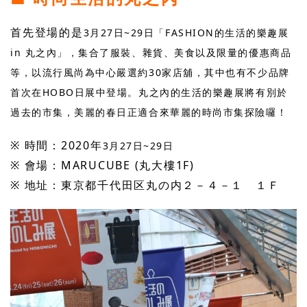
首先登場的是
3月27日~29日
「FASHION的生活的樂趣展
in 丸之內」，集合了服裝、雜貨、美食以及限量的優惠商品
等，以流行風尚為中心嚴選約30家店舖，其中也有不少品牌
首次在HOBO日展中登場。丸之內的生活的樂趣展將有別於
過去的市集，美麗的春日正適合來華麗的時尚市集探險囉！
※ 時間：2020年
3月27日~29日
※ 會場：MARUCUBE (丸大樓1F)
※ 地址：東京都千代田区丸の内２－４－１ １Ｆ