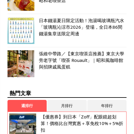
昭和老喫茶店
日本錢湯夏日限定活動！泡湯喝玻璃瓶汽水
「玻璃瓶沁涼市2026」登場，全日本86間
錢湯集章送限定周邊
張維中帶路／【東京喫茶店推薦】東京大學
旁老字號「喫茶 Rouault」｜昭和風咖啡館
與招牌戚風蛋糕
熱門文章
週排行
月排行
年排行
【優惠券】到日本「Zoff」配眼鏡超划
算！價格比台灣實惠＋享免稅10%＋5%折
扣