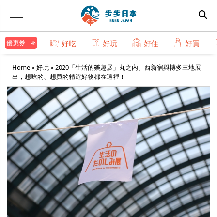
優惠券
好吃
好玩
好住
好買
Home
»
好玩
»
2020「生活的樂趣展」丸之內、西新宿與博多三地展
出，想吃的、想買的精選好物都在這裡！