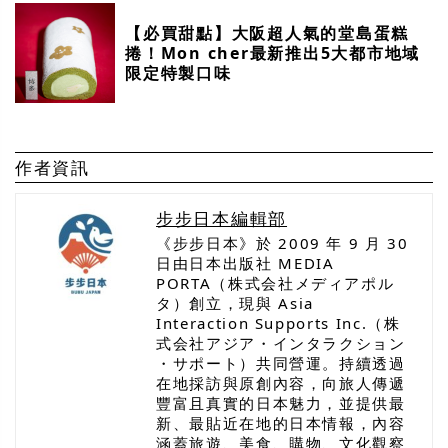
【必買甜點】大阪超人氣的堂島蛋糕
捲！Mon cher最新推出5大都市地域
限定特製口味
作者資訊
步步日本編輯部
《步步日本》於 2009 年 9 月 30
日由日本出版社 MEDIA
PORTA（株式会社メディアポル
タ）創立，現與 Asia
Interaction Supports Inc.（株
式会社アジア・インタラクション
・サポート）共同營運。持續透過
在地採訪與原創內容，向旅人傳遞
豐富且真實的日本魅力，並提供最
新、最貼近在地的日本情報，內容
涵蓋旅遊、美食、購物、文化觀察