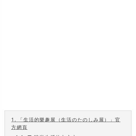
1.
「生活的樂趣展（生活のたのしみ展）」官
方網頁