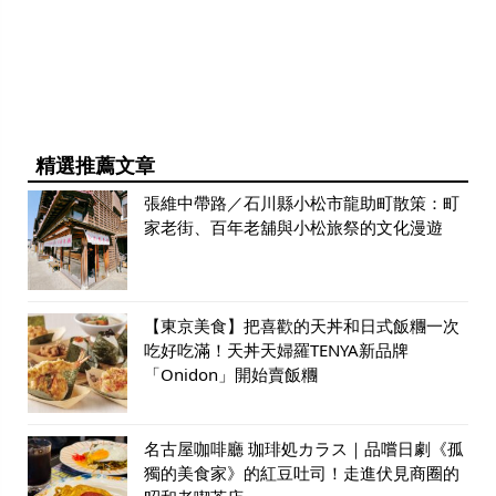
精選推薦文章
張維中帶路／石川縣小松市龍助町散策：町
家老街、百年老舖與小松旅祭的文化漫遊
【東京美食】把喜歡的天丼和日式飯糰一次
吃好吃滿！天丼天婦羅TENYA新品牌
「Onidon」開始賣飯糰
名古屋咖啡廳 珈琲処カラス｜品嚐日劇《孤
獨的美食家》的紅豆吐司！走進伏見商圈的