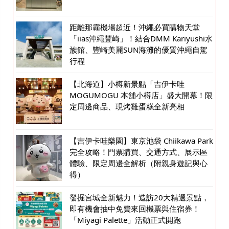
距離那霸機場超近！沖繩必買購物天堂
「iias沖繩豐崎」！結合DMM Kariyushi水
族館、豐崎美麗SUN海灘的優質沖繩自駕
行程
【北海道】小樽新景點「吉伊卡哇
MOGUMOGU 本舖小樽店」盛大開幕！限
定周邊商品、現烤雞蛋糕全新亮相
【吉伊卡哇樂園】東京池袋 Chiikawa Park
完全攻略！門票購買、交通方式、展示區
體驗、限定周邊全解析（附親身遊記與心
得）
發掘宮城全新魅力！造訪20大精選景點，
即有機會抽中免費來回機票與住宿券！
「Miyagi Palette」活動正式開跑