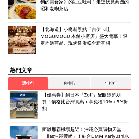
獨的美食家》的紅豆吐司！走進伏見商圈的
昭和老喫茶店
【北海道】小樽新景點「吉伊卡哇
MOGUMOGU 本舖小樽店」盛大開幕！限
定周邊商品、現烤雞蛋糕全新亮相
熱門文章
週排行
月排行
年排行
【優惠券】到日本「Zoff」配眼鏡超划
算！價格比台灣實惠＋享免稅10%＋5%折
扣
距離那霸機場超近！沖繩必買購物天堂
「iias沖繩豐崎」！結合DMM Kariyushi水