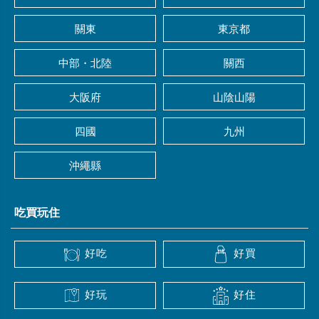
關東
東京都
中部・北陸
關西
大阪府
山陰山陽
四國
九州
沖繩縣
吃買玩住
好吃
好買
好玩
好住