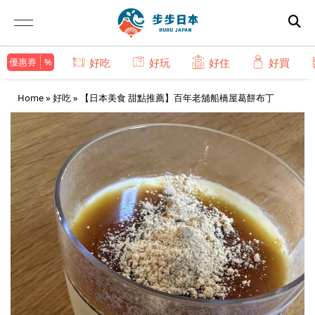
優惠券
好吃
好玩
好住
好買
Home
»
好吃
»
【日本美食 甜點推薦】百年老舖船橋屋葛餅布丁