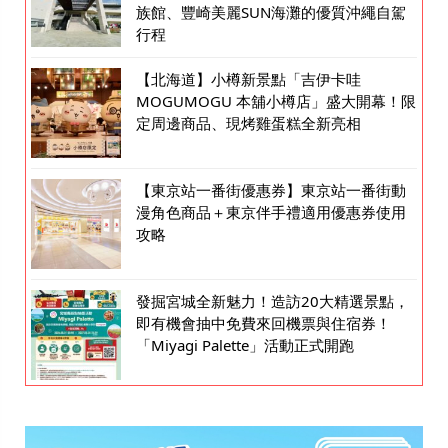
族館、豐崎美麗SUN海灘的優質沖繩自駕
行程
【北海道】小樽新景點「吉伊卡哇
MOGUMOGU 本舖小樽店」盛大開幕！限
定周邊商品、現烤雞蛋糕全新亮相
【東京站一番街優惠券】東京站一番街動
漫角色商品＋東京伴手禮適用優惠券使用
攻略
發掘宮城全新魅力！造訪20大精選景點，
即有機會抽中免費來回機票與住宿券！
「Miyagi Palette」活動正式開跑