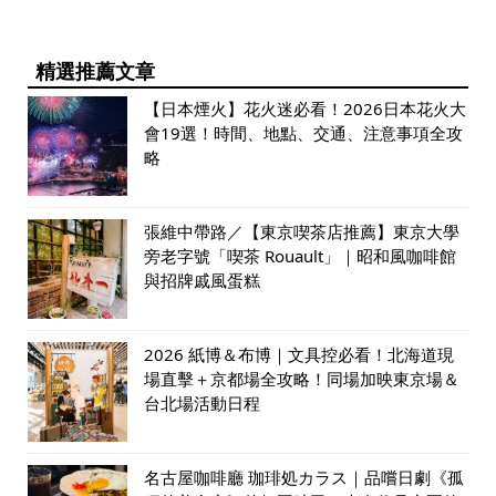
精選推薦文章
【日本煙火】花火迷必看！2026日本花火大
會19選！時間、地點、交通、注意事項全攻
略
張維中帶路／【東京喫茶店推薦】東京大學
旁老字號「喫茶 Rouault」｜昭和風咖啡館
與招牌戚風蛋糕
2026 紙博＆布博｜文具控必看！北海道現
場直擊＋京都場全攻略！同場加映東京場＆
台北場活動日程
名古屋咖啡廳 珈琲処カラス｜品嚐日劇《孤