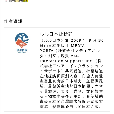
作者資訊
步步日本編輯部
《步步日本》於 2009 年 9 月 30
日由日本出版社 MEDIA
PORTA（株式会社メディアポル
タ）創立，現與 Asia
Interaction Supports Inc.（株
式会社アジア・インタラクション
・サポート）共同營運。持續透過
在地採訪與原創內容，向旅人傳遞
豐富且真實的日本魅力，並提供最
新、最貼近在地的日本情報，內容
涵蓋旅遊、美食、購物、文化觀察
及人物故事等多元主題，希望幫助
喜愛日本的台灣讀者發掘更多旅遊
靈感，規劃屬於自己的日本之旅。