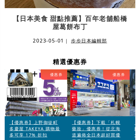
【日本美食 甜點推薦】百年老舖船橋
屋葛餅布丁
2023-05-01
｜
步步日本編輯部
精選優惠券
優惠券
優惠券
17%
【優惠券】上野御徒町
【優惠券】下載「札幌
【
多慶屋 TAKEYA 購物最
藥妝」優惠券！從北海
B
多可享 17% 折扣
道遍佈全日本超好買優
免