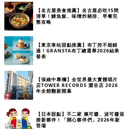
【名古屋美食推薦】名古屋必吃15間
清單！鰻魚飯、味噌炸豬排、早餐完
整攻略
【東京車站甜點推薦】布丁控不能錯
過！GRANSTA布丁總選舉2026結果
發表
【張維中專欄】全世界最大實體唱片
店TOWER RECORDS 澀谷店 2026
年全館翻新開幕
【日本甜點】不二家 佩可醬、波可醬迎
接新夥伴！「開心夥伴們」2026年新
登場