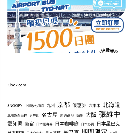
Klook.com
京都
北海道
優惠券
九州
六本木
SNOOPY
中川政七商店
張維中
名古屋
大阪
周邊商品
史努比
北海道自由行
咖啡
愛知縣
日本咖啡廳
日本星巴克
新宿
日本優惠券
日本必買
期間限定
星巴克
日本櫻花
日本賞櫻
札幌
日本自由行