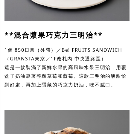
**混合漿果巧克力三明治**
1個 850日圓（外帶）／Be! FRUITS SANDWICH
（GRANSTA東京／1F改札內 中央通路區）
這是一款裝滿了新鮮水果的高風味水果三明治，用覆
盆子奶油裹著整顆草莓和藍莓。這款三明治的酸甜恰
到好處，再加上隱藏的巧克力奶油，吃不膩口。