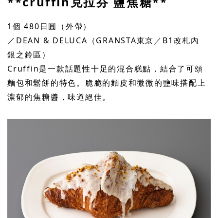
**cruffin克拉芬 鹽焦糖**
1個 480日圓（外帶）
／DEAN & DELUCA（GRANSTA東京／B1改札內
銀之鈴區）
Cruffin是一款話題性十足的混合糕點，結合了可頌
麵包和鬆餅的特色。脆脆的麵皮和微微的鹽味搭配上
濃郁的焦糖醬，味道絕佳。