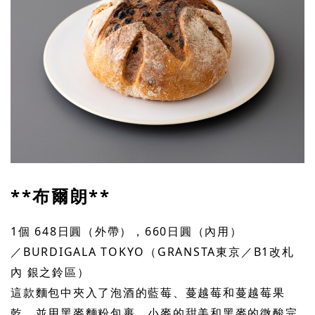
**布爾朗**
1個 648日圓（外帶），660日圓（內用）
／BURDIGALA TOKYO（GRANSTA東京／B1改札
內 銀之鈴區）
這款麵包中夾入了泡酒的藍莓、蔓越莓和蔓越莓果
乾，並用黑麥麵粉包裹。小麥的甜美和黑麥的微酸完