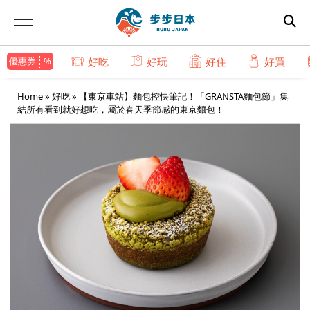
優惠券
好吃
好玩
好住
好買
Home
»
好吃
»
【東京車站】麵包控快筆記！「GRANSTA麵包節」集
結所有看到就好想吃，屬於春天季節感的東京麵包！