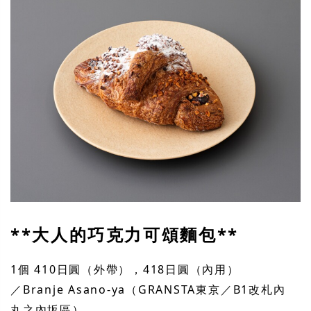
**大人的巧克力可頌麵包**
1個 410日圓（外帶），418日圓（內用）
／Branje Asano-ya（GRANSTA東京／B1改札內
丸之內坂區）