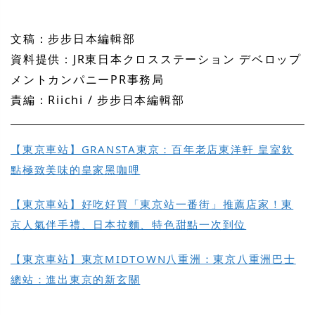
文稿：步步日本編輯部
資料提供：JR東日本クロスステーション デベロップ
メントカンパニーPR事務局
責編：Riichi / 步步日本編輯部
【東京車站】GRANSTA東京：百年老店東洋軒 皇室欽
點極致美味的皇家黑咖哩
【東京車站】好吃好買「東京站一番街」推薦店家！東
京人氣伴手禮、日本拉麵、特色甜點一次到位
【東京車站】東京MIDTOWN八重洲：東京八重洲巴士
總站：進出東京的新玄關