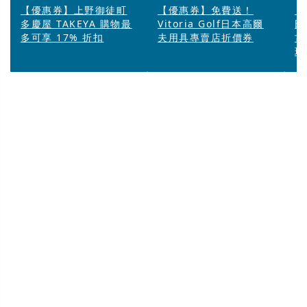
【優惠券】上野御徒町
【優惠券】免費送！
【
多慶屋 TAKEYA 購物最
Vitoria Golf日本高爾
田
多可享 17% 折扣
夫用具專賣店折價券
古
現