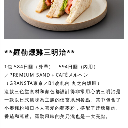
**羅勒燻雞三明治**
1包 584日圓（外帶），594日圓（內用）
／PREMIUM SAND＋CAFĒメルヘン
（GRANSTA東京／B1改札內 丸之內坂區）
這款三色堂食材和顏色都設計得非常用心的三明治是
一款以日式風味為主題的便當系列餐點。其中包含了
小麥麵粉和日本人喜愛的蕎麥粉，搭配了煙燻雞肉、
番茄和萵苣。羅勒風味的美乃滋也是一大亮點。