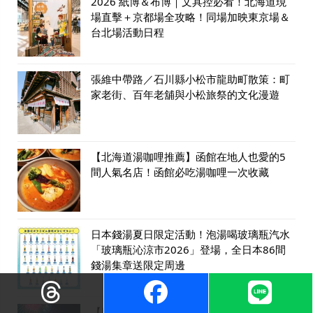
2026 紙博＆布博｜文具控必看！北海道現
場直擊＋京都場全攻略！同場加映東京場＆
台北場活動日程
張維中帶路／石川縣小松市龍助町散策：町
家老街、百年老舖與小松旅祭的文化漫遊
【北海道湯咖哩推薦】函館在地人也愛的5
間人氣名店！函館必吃湯咖哩一次收藏
日本錢湯夏日限定活動！泡湯喝玻璃瓶汽水
「玻璃瓶沁涼市2026」登場，全日本86間
錢湯集章送限定周邊
【日本煙火】花火迷必看！2026日本花火大