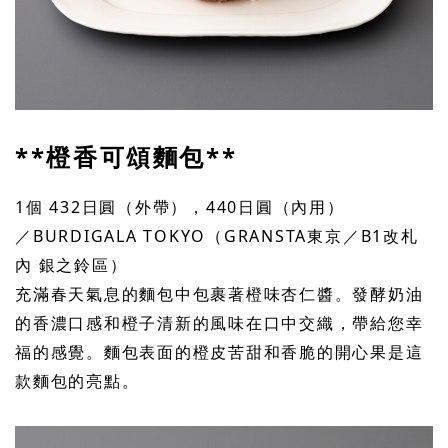
**橙香可頌麵包**
1個 432日圓（外帶），440日圓（內用）
／BURDIGALA TOKYO（GRANSTA東京／B1改札
內 銀之鈴區）
充滿春天氣息的麵包中包裹著橙味杏仁醬。發酵奶油
的香濃口感和橙子清新的風味在口中交織，帶給您幸
福的感覺。麵包表面的橙皮苦甜和香脆的開心果是這
款麵包的亮點。