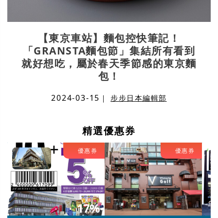
【東京車站】麵包控快筆記！
「GRANSTA麵包節」集結所有看到
就好想吃，屬於春天季節感的東京麵
包！
2024-03-15
｜
步步日本編輯部
精選優惠券
優惠券
優惠券
17%