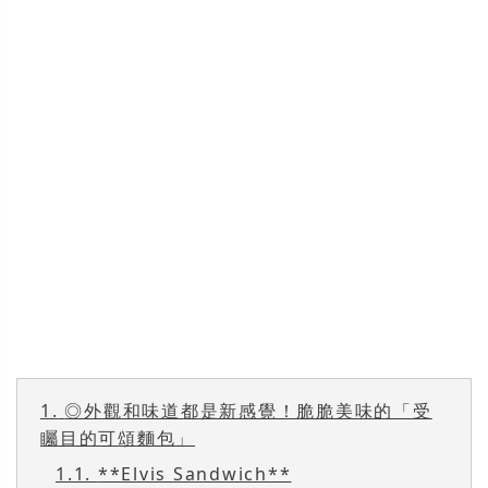
1.
◎外觀和味道都是新感覺！脆脆美味的「受
矚目的可頌麵包」
1.1.
**Elvis Sandwich**