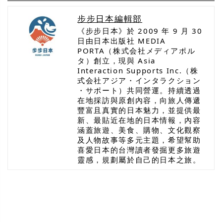
步步日本編輯部
《步步日本》於 2009 年 9 月 30
日由日本出版社 MEDIA
PORTA（株式会社メディアポル
タ）創立，現與 Asia
Interaction Supports Inc.（株
式会社アジア・インタラクション
・サポート）共同營運。持續透過
在地採訪與原創內容，向旅人傳遞
豐富且真實的日本魅力，並提供最
新、最貼近在地的日本情報，內容
涵蓋旅遊、美食、購物、文化觀察
及人物故事等多元主題，希望幫助
喜愛日本的台灣讀者發掘更多旅遊
靈感，規劃屬於自己的日本之旅。