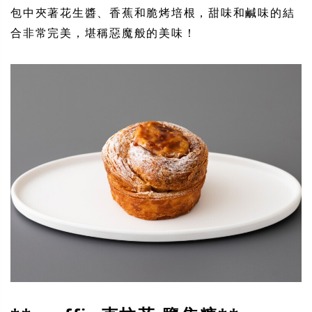
包中夾著花生醬、香蕉和脆烤培根，甜味和鹹味的結
合非常完美，堪稱惡魔般的美味！