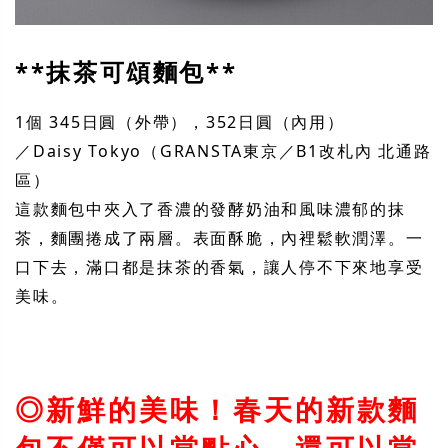
**抹茶可頌麵包**
1個 345日圓（外帶），352日圓（內用）
／Daisy Tokyo（GRANSTA東京／B1改札內 北通路
區）
這款麵包中夾入了香濃的發酵奶油和風味濃郁的抹
茶，麵團捲成了兩層。表面酥脆，內裡鬆軟潤澤。一
口下去，滿口都是抹茶的香氣，讓人停不下來地享受
美味。
◎新鮮的美味！春天的新款麵
包不僅可以當點心，還可以當