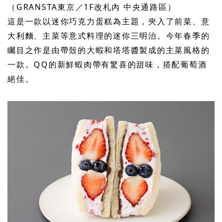
（GRANSTA東京／1F改札內 中央通路區）
這是一款以迷你巧克力蛋糕為主題，夾入了前菜、意
大利麵、主菜等意式料理的迷你三明治。今年春季的
矚目之作是由帶殼的大蝦和塔塔醬製成的主菜風格的
一款。QQ的新鮮蝦肉帶有驚喜的甜味，搭配葡萄酒
絕佳。