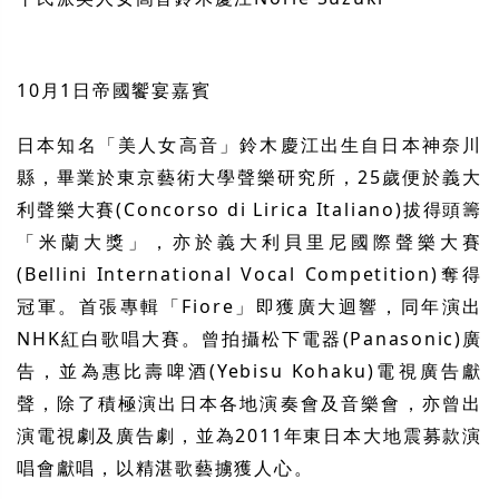
10
月
1
日帝國饗宴嘉賓
日本知名「美人女高音」鈴木慶江出生自日本神奈川
縣，畢業於東京藝術大學聲樂研究所，
25
歲便於義大
利聲樂大賽
(Concorso di Lirica Italiano)
拔得頭籌
「米蘭大獎」，亦於義大利貝里尼國際聲樂大賽
(Bellini International Vocal Competition)
奪得
冠軍。首張專輯「
Fiore
」即獲廣大迴響，同年演出
NHK
紅白歌唱大賽。曾拍攝松下電器
(Panasonic)
廣
告，並為惠比壽啤酒
(Yebisu Kohaku)
電視廣告獻
聲，除了積極演出日本各地演奏會及音樂會，亦曾出
演電視劇及廣告劇，並為
2011
年東日本大地震募款演
唱會獻唱，以精湛歌藝擄獲人心。