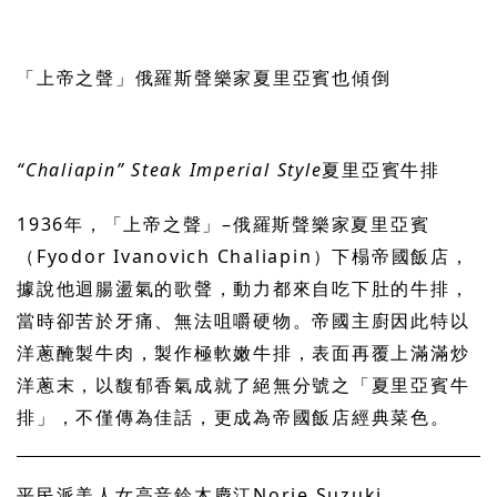
「上帝之聲」俄羅斯聲樂家夏里亞賓也傾倒
“Chaliapin” Steak Imperial Style
夏里亞賓牛排
1936
年，「上帝之聲」
–
俄羅斯聲樂家夏里亞賓
（
Fyodor Ivanovich Chaliapin）
下榻帝國飯店，
據說他迴腸盪氣的歌聲，動力都來自吃下肚的牛排，
當時卻苦於牙痛、無法咀嚼硬物。帝國主廚因此特以
洋蔥醃製牛肉，製作極軟嫩牛排，表面再覆上滿滿炒
洋蔥末，以馥郁香氣成就了絕無分號之「夏里亞賓牛
排」，不僅傳為佳話，更成為帝國飯店經典菜色。
平民派美人女高音鈴木慶江
Norie Suzuki