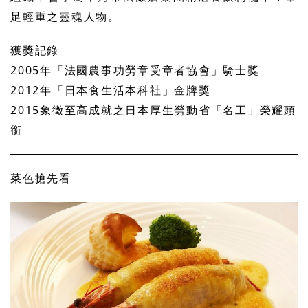
足輕重之靈魂人物。
獲獎記錄
2005
年「法國農事功勞章受章者協會」騎士獎
2012
年「日本食生活本科社」金牌獎
2015
象徵至高成就之日本厚生勞動省「名工」榮耀頭
銜
菜色搶先看