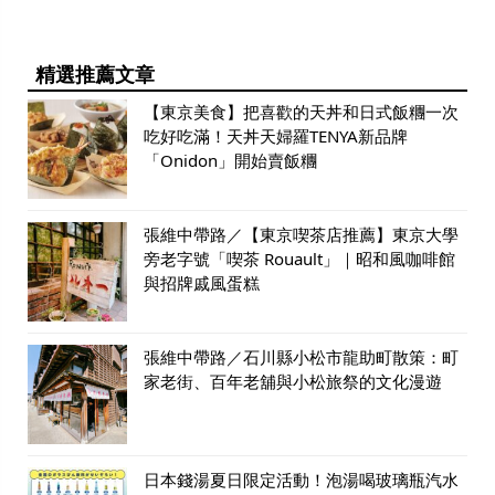
精選推薦文章
【東京美食】把喜歡的天丼和日式飯糰一次
吃好吃滿！天丼天婦羅TENYA新品牌
「Onidon」開始賣飯糰
張維中帶路／【東京喫茶店推薦】東京大學
旁老字號「喫茶 Rouault」｜昭和風咖啡館
與招牌戚風蛋糕
張維中帶路／石川縣小松市龍助町散策：町
家老街、百年老舖與小松旅祭的文化漫遊
日本錢湯夏日限定活動！泡湯喝玻璃瓶汽水