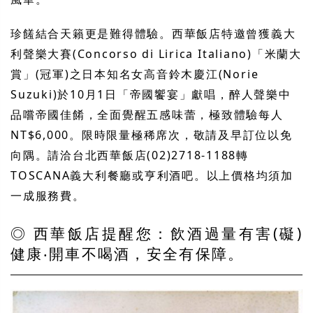
珍饈結合天籟更是難得體驗。西華飯店特邀曾獲義大
利聲樂大賽
(Concorso di Lirica Italiano)
「米蘭大
賞」
(
冠軍
)
之日本知名女高音鈴木慶江
(Norie
Suzuki)
於
10
月
1
日「帝國饗宴」獻唱，醉人聲樂中
品嚐帝國佳餚，全面覺醒五感味蕾，極致體驗每人
NT$6,000
。限時限量極稀席次，敬請及早訂位以免
向隅。請洽台北西華飯店
(02)2718-1188
轉
TOSCANA
義大利餐廳或亨利酒吧。以上價格均須加
一成服務費。
◎ 西華飯店提醒您：飲酒過量有害
(
礙
)
健康‧開車不喝酒，安全有保障。