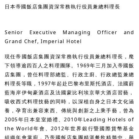
日本帝國飯店集團資深常務執行役員兼總料理長
Senior Executive Managing Officer and
Grand Chef, Imperial Hotel
現任帝國飯店集團資深常務執行役員兼總料理長，麾
下領導逾四百人之料理團隊。
1969
年三月加入帝國飯
店集團，曾任料理部總監、行政主廚、行政總監兼總
料理長等職，
1997
年起赴巴黎布里斯托酒店、法國蔚
藍海岸伊甸豪酒店及法國蒙比利埃京華大酒店習藝，
吸收西式料理技藝的同時，以深植自身之日本文化涵
養，孕育出兼容東西、傳統與創新之上乘手藝，曾為
2005
年日本皇室婚禮、
2010
年
Leading Hotels of
the World
年會、
2012
年世界銀行暨國際貨幣基金
組織年會掌廚，乃帝國飯店集團精湛餐飲精髓中，舉