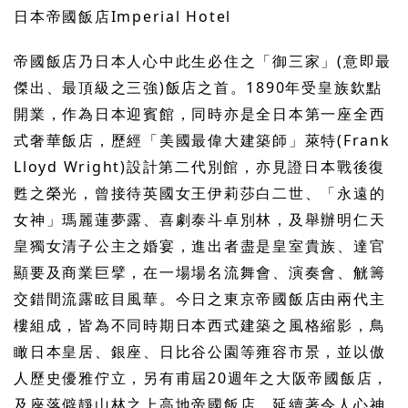
日本帝國飯店
Imperial Hotel
帝國飯店乃日本人心中此生必住之「御三家」
(
意即最
傑出、最頂級之三強
)
飯店之首。
1890
年受皇族欽點
開業，作為日本迎賓館，同時亦是全日本第一座全西
式奢華飯店，歷經「美國最偉大建築師」萊特
(Frank
Lloyd Wright)
設計第二代別館，亦見證日本戰後復
甦之榮光，曾接待英國女王伊莉莎白二世、「永遠的
女神」瑪麗蓮夢露、喜劇泰斗卓別林，及舉辦明仁天
皇獨女清子公主之婚宴，進出者盡是皇室貴族、達官
顯要及商業巨擘，在一場場名流舞會、演奏會、觥籌
交錯間流露眩目風華。今日之東京帝國飯店由兩代主
樓組成，皆為不同時期日本西式建築之風格縮影，鳥
瞰日本皇居、銀座、日比谷公園等雍容市景，並以傲
人歷史優雅佇立，另有甫屆
20
週年之大阪帝國飯店，
及座落僻靜山林之上高地帝國飯店，延續著令人心神