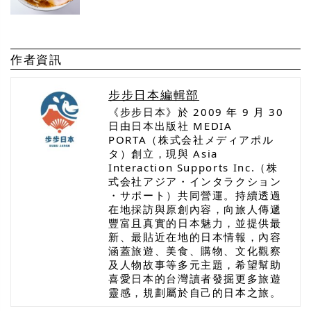
作者資訊
步步日本編輯部
《步步日本》於 2009 年 9 月 30
日由日本出版社 MEDIA
PORTA（株式会社メディアポル
タ）創立，現與 Asia
Interaction Supports Inc.（株
式会社アジア・インタラクション
・サポート）共同營運。持續透過
在地採訪與原創內容，向旅人傳遞
豐富且真實的日本魅力，並提供最
新、最貼近在地的日本情報，內容
涵蓋旅遊、美食、購物、文化觀察
及人物故事等多元主題，希望幫助
喜愛日本的台灣讀者發掘更多旅遊
靈感，規劃屬於自己的日本之旅。