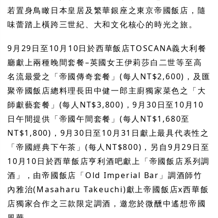
若置身鳥瞰日本皇居及繁華銀座之東京帝國飯店，隨
味蕾踏上橫跨三世紀、大和文化核心的時光之旅。
9
月
29
日至
10
月
10
日於西華飯店
TOSCANA
義大利餐
廳獻上兩種晚間套餐
–
英國女王伊莉莎白二世等至高
名流最愛之「帝國傳奇套餐」
(
每人
NT$2,600)
，及匯
聚帝國飯店總料理長田中健一郎主廚獨家菜色之「大
師獻藝套餐」
(
每人
NT$3,800)
，
9
月
30
日至
10
月
10
日午間提供「帝國午間套餐」
(
每人
NT$1,680
至
NT$1,800)
，
9
月
30
日至
10
月
31
日獻上最具代表性之
「帝國經典下午茶」
(
每人
NT$800)
，另自
9
月
29
日至
10
月
10
日於西華飯店亨利酒吧獻上「帝國飯店系列調
酒」，由帝國飯店「
Old Imperial Bar
」調酒師竹
內雅治
(Masaharu Takeuchi)
獻上帝國飯店
x
西華飯
店獨家合作之三款限定調酒，邀您於微醺中遙想帝國
風華。