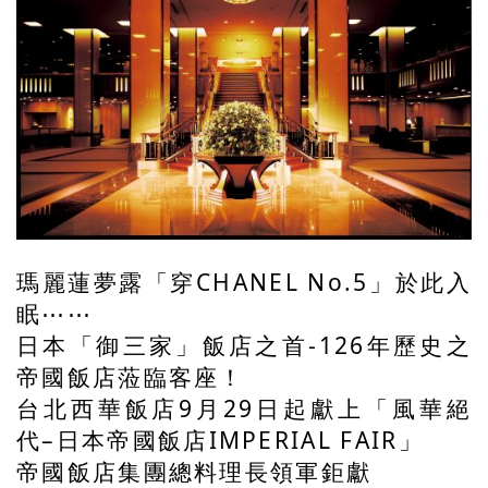
瑪麗蓮夢露「穿
CHANEL No.5
」於此入
眠⋯⋯
日本「御三家」飯店之首
-126
年歷史之
帝國飯店蒞臨客座！
台北西華飯店
9
月
29
日起獻上「風華絕
代
–
日本帝國飯店
IMPERIAL FAIR
」
帝國飯店集團總料理長領軍鉅獻