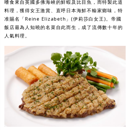
嗜食來自英國多佛海峽的鮮蝦及比目魚，而特製此道
料理，獲得女王激賞、直呼日本海鮮不輸家鄉味，特
准賜名「
Reine Elizabeth
」
(
伊莉莎白女王
)
。帝國
飯店最為人知曉的名菜自此而生，成了流傳數十年的
人氣料理。