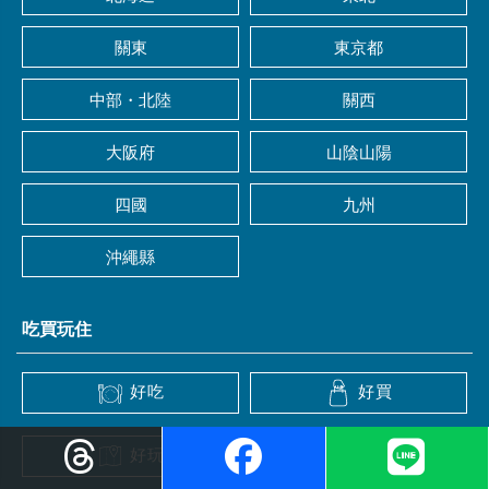
關東
東京都
中部・北陸
關西
大阪府
山陰山陽
四國
九州
沖繩縣
吃買玩住
好吃
好買
好玩
好住