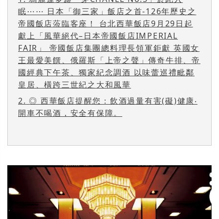
眠⋯⋯ 日本「御三家」飯店之首-126年歷史之
帝國飯店蒞臨客座！ 台北西華飯店9月29日起
獻上「風華絕代–日本帝國飯店IMPERIAL
FAIR」 帝國飯店集團總料理長領軍鉅獻 英國女
王最愛美饌、俄羅斯「上帝之聲」傳奇牛排、帝
國經典下午茶、獨家紀念調酒 以味蕾巡禮毗鄰
皇居、橫跨三世紀之大和風華
2.
◎ 西華飯店提醒您：飲酒過量有害(礙)健康‧
開車不喝酒，安全有保障。