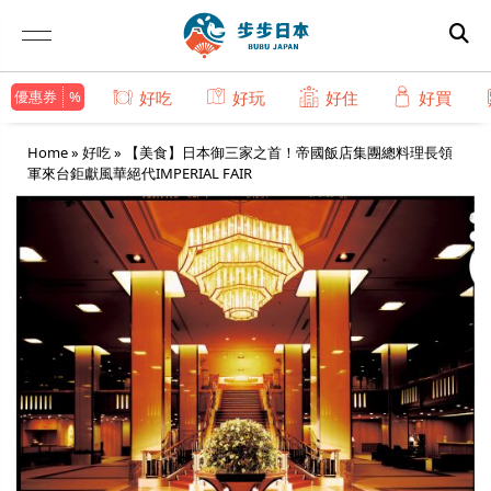
優惠券
好吃
好玩
好住
好買
Home
»
好吃
»
【美食】日本御三家之首！帝國飯店集團總料理長領
軍來台鉅獻風華絕代IMPERIAL FAIR