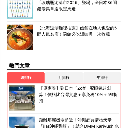
「玻璃瓶沁涼市2026」登場，全日本86間
錢湯集章送限定周邊
【北海道湯咖哩推薦】函館在地人也愛的5
間人氣名店！函館必吃湯咖哩一次收藏
熱門文章
週排行
月排行
年排行
【優惠券】到日本「Zoff」配眼鏡超划
算！價格比台灣實惠＋享免稅10%＋5%折
扣
距離那霸機場超近！沖繩必買購物天堂
「iias沖繩豐崎」！結合DMM Kariyushi水