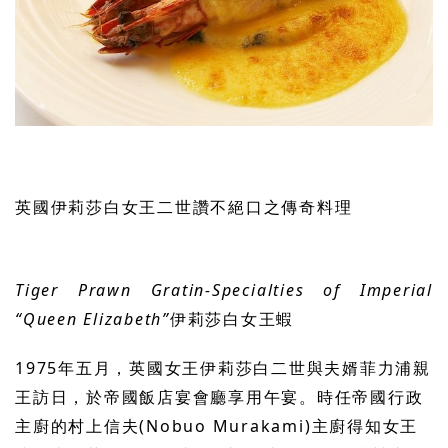
英國伊莉莎白女王二世讚不絕口之傳奇料理
Tiger Prawn Gratin-Specialties of Imperial
“Queen Elizabeth”
伊莉莎白女王蝦
1975
年五月，英國女王伊莉莎白二世與夫婿菲力浦親
王訪日，於帝國飯店宴會廳享用午宴。時任帝國行政
主廚的村上信夫
(
Nobuo Murakami)
主廚得知女王