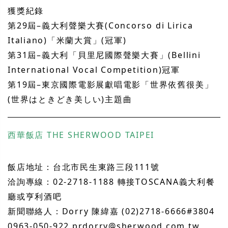
獲獎紀錄
第
29
屆
–
義大利聲樂大賽
(Concorso di Lirica
Italiano)
「米蘭大賞」
(
冠軍
)
第
31
屆
–
義大利「貝里尼國際聲樂大賽」
(Bellini
International Vocal Competition)
冠軍
第
19
屆
–
東京國際電影展獻唱電影「世界依舊很美」
(
世界はときどき美しい
)
主題曲
西華飯店 THE SHERWOOD TAIPEI
飯店地址：
台北市民生東路三段
111
號
洽詢專線：02-2718-1188 轉接TOSCANA義大利餐
廳或亨利酒吧
新聞聯絡人：
Dorry
陳緯嘉
(02)2718-6666#3804
0963-050-922
prdorry@sherwood.com.tw