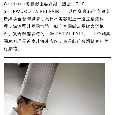
Garden
中餐廳獻上各為期一週之「
THE
SHERWOOD TAIPEI FAIR
」，以自身逾
35
年之粵菜
歷練揉合台灣風情，為日本饕客獻上一道道精湛料
理，深深羈絆兩國情誼。如今帝國飯店團隊大舉抵
台、實現籌備多時的「
IMPERIAL FAIR
」，由帝國集
團總料理長首度赴海外客座，亦是獻給台灣饕客的美
好贈禮。