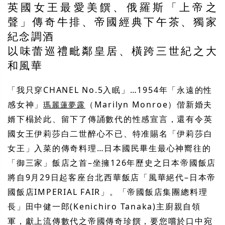
英國女王最愛美饌、俄羅斯「上帝之
聲」傳奇牛排、帝國經典下午茶、獨家
紀念調酒
以味蕾巡禮毗鄰皇居、橫跨三世紀之大
和風華
「我只穿
CHANEL No.5
入眠」
…1954
年「永遠的性
感女神」
（
Marilyn Monroe）
偕新婚夫
瑪麗蓮夢露
婿下榻於此、留下了傳誦數代的性感宣言，還有令英
國女王伊莉莎白二世醉心不已、特准賜名「伊莉莎白
女王」入菜的傳奇料理…日本國民畢生最心神嚮往的
「御三家」飯店之首
–
坐擁
126
年歷史之日本帝國飯店
將自
9
月
29
日起客座台北西華飯店「風華絕代
–
日本帝
國飯店
IMPERIAL FAIR
」。「帝國飯店集團總料理
長」田中健一郎
(Kenichiro Tanaka)
主廚親自領
軍，獻上流傳數代之帝國傳奇珍饌，要您嚐於口中宛