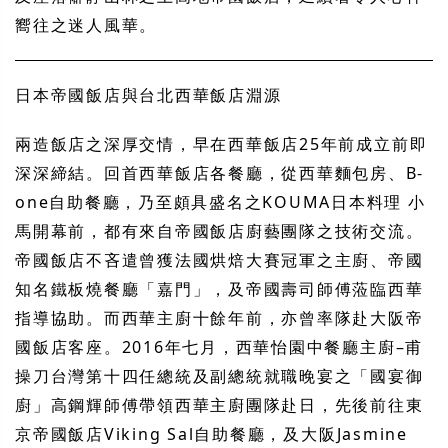
嚮往之迷人風華。
日本帝國飯店與台北西華飯店淵源
兩造飯店之深厚交情，早在西華飯店
25
年前成立前即
深深締結。回首西華飯店各餐廳，從西華麵包房、
B-
one
自助餐廳，乃至頗具盛名之
KOUMA
日本料理
小
馬開幕前，都有來自帝國飯店廚藝團隊之技術交流。
帝國飯店不吝遣曾獲法國烘焙大賽冠軍之主廚、帝國
知名鐵板燒餐廳「嘉門」，及帝國壽司師傅蒞臨西華
指導協助。而西華主廚十餘年前，亦曾率隊赴大阪帝
國飯店客座。
2016
年七月，西華怡園中餐廳主廚
–
甫
操刀台灣第十四任總統及副總統就職晚宴之「國宴御
廚」高鋼輝師傅帶領西華主廚團隊赴日，先後前往東
京帝國飯店
Viking Sal
自助餐廳，及大阪
Jasmine