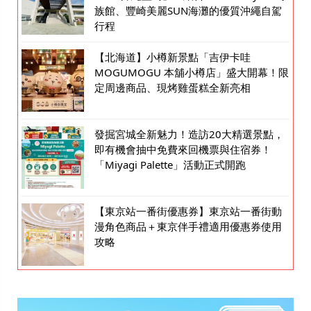
族館、豐崎美麗SUN海灘的優質沖繩自駕
行程
【北海道】小樽新景點「吉伊卡哇
MOGUMOGU 本舖小樽店」盛大開幕！限
定周邊商品、現烤雞蛋糕全新亮相
發掘宮城全新魅力！造訪20大精選景點，
即有機會抽中免費來回機票與住宿券！
「Miyagi Palette」活動正式開跑
【東京站一番街優惠券】東京站一番街動
漫角色商品＋東京伴手禮適用優惠券使用
攻略