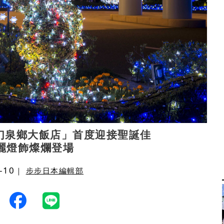
幻泉鄉大飯店」首度迎接聖誕佳
絢麗燈飾燦爛登場
-10
｜
步步日本編輯部