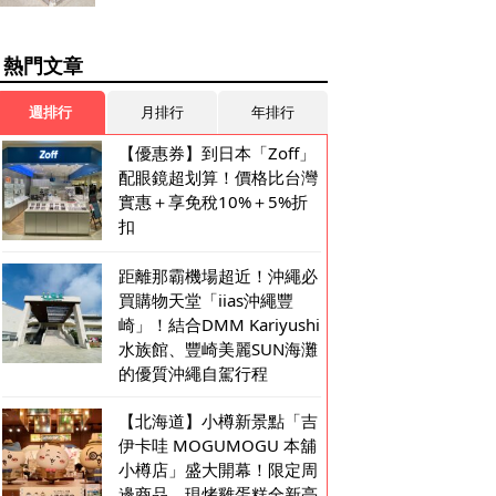
熱門文章
週排行
月排行
年排行
【優惠券】到日本「Zoff」
配眼鏡超划算！價格比台灣
實惠＋享免稅10%＋5%折
扣
距離那霸機場超近！沖繩必
買購物天堂「iias沖繩豐
崎」！結合DMM Kariyushi
水族館、豐崎美麗SUN海灘
的優質沖繩自駕行程
【北海道】小樽新景點「吉
伊卡哇 MOGUMOGU 本舖
小樽店」盛大開幕！限定周
邊商品、現烤雞蛋糕全新亮