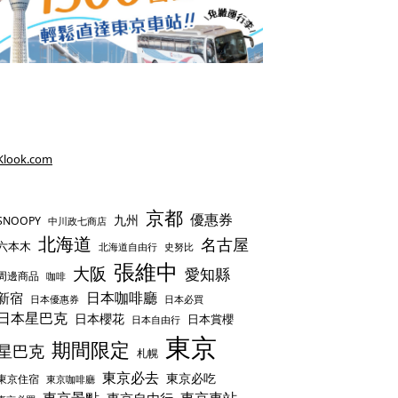
Klook.com
京都
優惠券
九州
SNOOPY
中川政七商店
北海道
名古屋
六本木
史努比
北海道自由行
張維中
大阪
愛知縣
周邊商品
咖啡
日本咖啡廳
新宿
日本優惠券
日本必買
日本星巴克
日本櫻花
日本賞櫻
日本自由行
東京
期間限定
星巴克
札幌
東京必去
東京必吃
東京住宿
東京咖啡廳