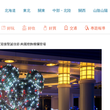
北海道
東北
關東
中部・北陸
關西
山陰山陽
好玩
好住
好買
交通
專題報導
迎接聖誕佳節 絢麗燈飾燦爛登場