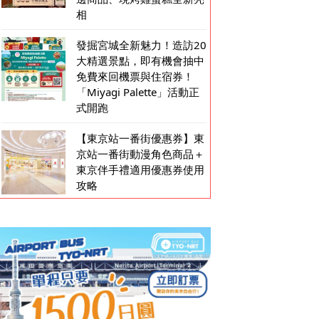
相
發掘宮城全新魅力！造訪20
大精選景點，即有機會抽中
免費來回機票與住宿券！
「Miyagi Palette」活動正
式開跑
【東京站一番街優惠券】東
京站一番街動漫角色商品＋
東京伴手禮適用優惠券使用
攻略