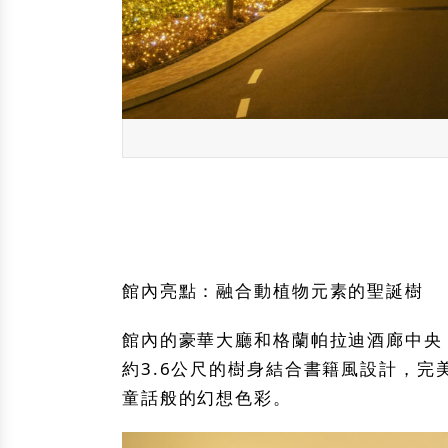
館內亮點：融合動植物元素的聖誕樹
館內的豪華大廳和格蘭帕拉迪酒廊中央
約3.6公尺的樹身結合書籍風設計，
童話般的幻想色彩。