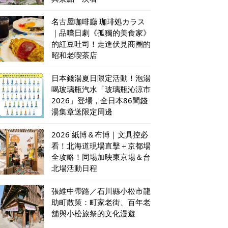
名古屋咖啡廳 珈琲処カラス
｜品嚐日劇《孤獨的美食家》
的紅豆吐司！走進伏見商圈的
昭和老喫茶店
日本錢湯夏日限定活動！泡湯
喝玻璃瓶汽水「玻璃瓶沁涼市
2026」登場，全日本86間錢
湯集章送限定周邊
2026 紙博＆布博｜文具控必
看！北海道現場直擊＋京都場
全攻略！同場加映東京場＆台
北場活動日程
張維中帶路／石川縣小松市龍
助町散策：町家老街、百年老
舖與小松旅祭的文化漫遊