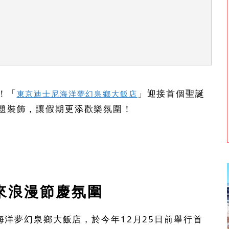
！「
」迎接首個聖誕
東京迪士尼海洋夢幻泉鄉大飯店
題裝飾，讓假期更添歡樂氛圍！
來浪漫節慶氛圍
尼海洋夢幻泉鄉大飯店，於今年12月25日前舉行首