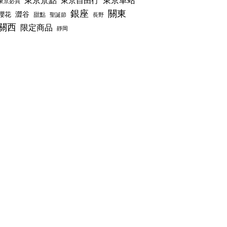
東京景點
東京車站
東京自由行
東京必買
銀座
關東
澀谷
櫻花
甜點
聖誕節
長野
關西
限定商品
靜岡