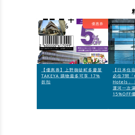
優惠券
17%
【優惠券】上野御徒町多慶屋
【日本住
TAKEYA 購物最多可享 17%
必住7間「G
折扣
Hotel
運河一次
15%OFF