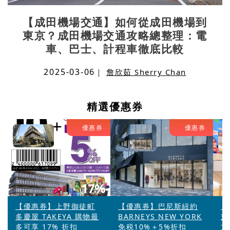
【成田機場交通】如何從成田機場到
東京？成田機場交通攻略總整理：電
車、巴士、計程車徹底比較
2025-03-06
｜
詹欣茹 Sherry Chan
精選優惠券
優惠券
優惠券
17%
【優惠券】上野御徒町
【優惠券】巴尼斯紐約
【
多慶屋 TAKEYA 購物最
BARNEYS NEW YORK
東
多可享 17% 折扣
免税10%＋5%折扣
方