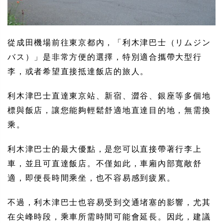
從成田機場前往東京都內，「利木津巴士（リムジン
バス）」是非常方便的選擇，特別適合攜帶大型行
李，或者希望直接抵達飯店的旅人。
利木津巴士直達東京站、新宿、澀谷、銀座等多個地
標與飯店，讓您能夠輕鬆舒適地直達目的地，無需換
乘。
利木津巴士的最大優點，是您可以直接帶著行李上
車，並且可直達飯店。不僅如此，車廂內部寬敞舒
適，即便長時間乘坐，也不容易感到疲累。
不過，利木津巴士也容易受到交通堵塞的影響，尤其
在尖峰時段，乘車所需時間可能會延長。因此，建議