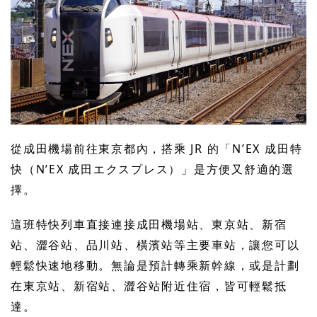
從成田機場前往東京都內，搭乘 JR 的「N’EX 成田特
快（N’EX 成田エクスプレス）」是方便又舒適的選
擇。
這班特快列車直接連接成田機場站、東京站、新宿
站、澀谷站、品川站、橫濱站等主要車站，讓您可以
輕鬆快速地移動。無論是預計轉乘新幹線，或是計劃
在東京站、新宿站、澀谷站附近住宿，皆可輕鬆抵
達。