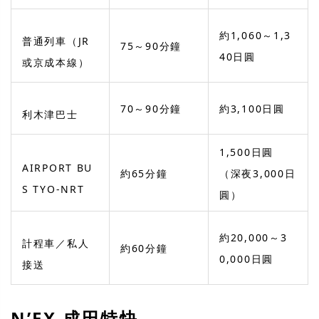
約1,060～1,3
普通列車（JR
75～90分鐘
40日圓
或京成本線）
70～90分鐘
約3,100日圓
利木津巴士
1,500日圓
AIRPORT BU
約65分鐘
（深夜3,000日
S TYO-NRT
圓）
約20,000～3
計程車／私人
約60分鐘
0,000日圓
接送
N’EX 成田特快