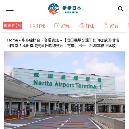
優惠券
好吃
好玩
好住
好買
Home
»
步步編輯台
»
交通資訊
»
【成田機場交通】如何從成田機場
到東京？成田機場交通攻略總整理：電車、巴士、計程車徹底比較