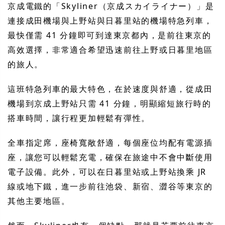
京成電鐵的「Skyliner（京成スカイライナー）」是
連接成田機場與上野站與日暮里站的機場特急列車，
最快僅需 41 分鐘即可到達東京都內，是前往東京的
高效選擇，非常適合希望迅速前往上野或日暮里地區
的旅人。
這班特急列車的最大特色，在於速度與舒適，從成田
機場到京成上野站只需 41 分鐘，明顯縮短旅行時的
搭車時間，讓行程更加輕鬆有彈性。
全車指定席，座椅寬敞舒適，每個座位均配有電源插
座，讓您可以輕鬆充電，確保在旅途中不會中斷使用
電子設備。此外，可以在日暮里站或上野站換乘 JR
線或地下鐵，進一步前往池袋、新宿、澀谷等東京的
其他主要地區。