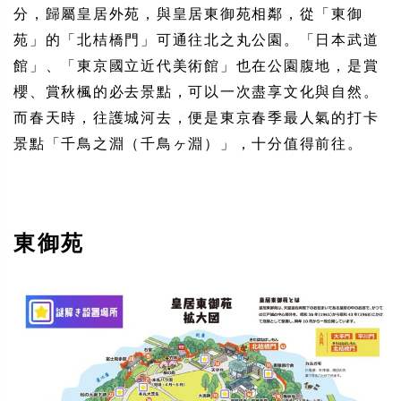
分，歸屬皇居外苑，與皇居東御苑相鄰，從「東御
苑」的「北桔橋門」可通往北之丸公園。「日本武道
館」、「東京國立近代美術館」也在公園腹地，是賞
櫻、賞秋楓的必去景點，可以一次盡享文化與自然。
而春天時，往護城河去，便是東京春季最人氣的打卡
景點「千鳥之淵（千鳥ヶ淵）」，十分值得前往。
東御苑