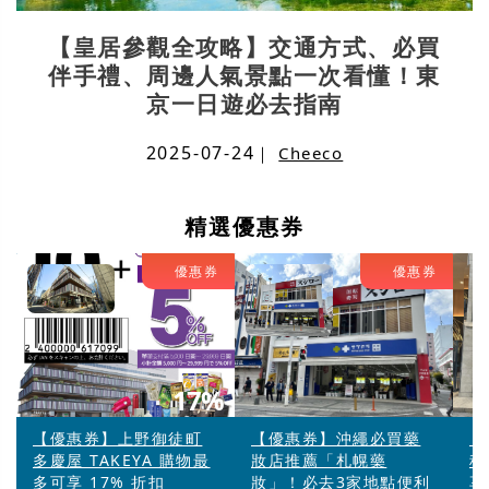
【皇居參觀全攻略】交通方式、必買
伴手禮、周邊人氣景點一次看懂！東
京一日遊必去指南
2025-07-24
｜
Cheeco
精選優惠券
優惠券
優惠券
17%
【優惠券】上野御徒町
【優惠券】沖繩必買藥
【
多慶屋 TAKEYA 購物最
妝店推薦「札幌藥
科
多可享 17% 折扣
妝」！必去3家地點便利
享