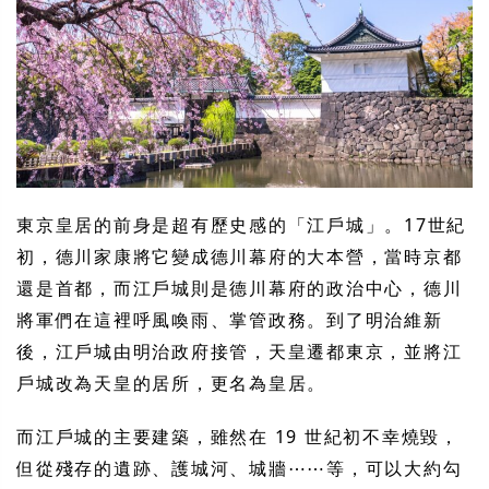
東京皇居的前身是超有歷史感的「江戶城」。17世紀
初，德川家康將它變成德川幕府的大本營，當時京都
還是首都，而江戶城則是德川幕府的政治中心，德川
將軍們在這裡呼風喚雨、掌管政務。到了明治維新
後，江戶城由明治政府接管，天皇遷都東京，並將江
戶城改為天皇的居所，更名為皇居。
而江戶城的主要建築，雖然在 19 世紀初不幸燒毀，
但從殘存的遺跡、護城河、城牆⋯⋯等，可以大約勾