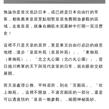
無論你是首次造訪日本，或已經是日本自由行的常
客，都推薦來皇居景點朝聖皇居免費開放參觀的區
域，走進皇居，就像在鋼筋水泥叢林中打開一頁活歷
史！
這裡不只是天皇的居所，更是東京自由行必訪的綠意
地標，漫步「皇居外苑（皇居外苑）」、「東御苑
（東御苑）」、「北之丸公園（北の丸公園）」，昔
日德川將軍的天下與現代皇室的日常，就在眼前交錯
展開。
而天皇處理公務、平時居所，則在「宮殿區」、「吹
上御苑」，這裡不開放，不過宮殿區的一部分，還是
可以透過預約「皇居一般參觀」，揭開神秘面紗。