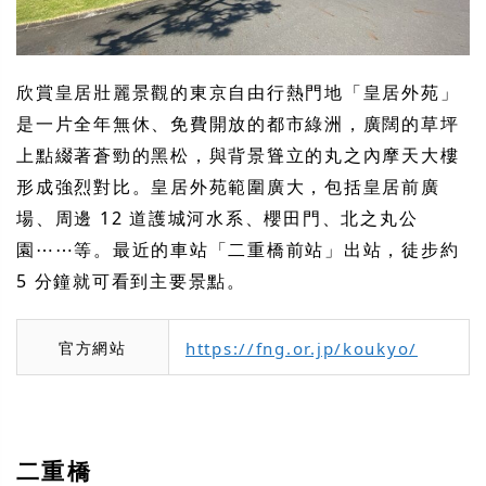
欣賞皇居壯麗景觀的東京自由行熱門地「皇居外苑」
是一片全年無休、免費開放的都市綠洲，廣闊的草坪
上點綴著蒼勁的黑松，與背景聳立的丸之內摩天大樓
形成強烈對比。皇居外苑範圍廣大，包括皇居前廣
場、周邊 12 道護城河水系、櫻田門、北之丸公
園⋯⋯等。最近的車站「二重橋前站」出站，徒步約
5 分鐘就可看到主要景點。
官方網站
https://fng.or.jp/koukyo/
二重橋