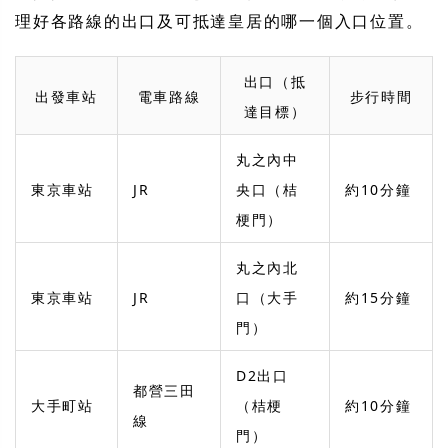
理好各路線的出口及可抵達皇居的哪一個入口位置。
出口（抵
出發車站
電車路線
步行時間
達目標）
丸之內中
東京車站
JR
央口（桔
約10分鐘
梗門）
丸之內北
東京車站
JR
口（大手
約15分鐘
門）
D2出口
都營三田
大手町站
（桔梗
約10分鐘
線
門）