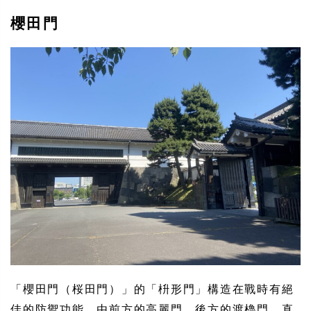
櫻田門
「櫻田門（桜田門）」的「枡形門」構造在戰時有絕
佳的防禦功能，由前方的高麗門、後方的渡櫓門，直