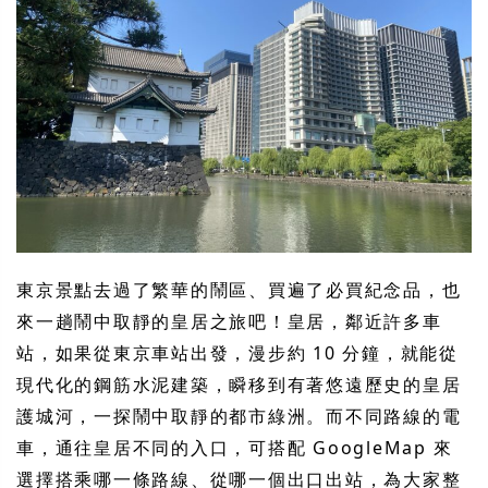
東京景點去過了繁華的鬧區、買遍了必買紀念品，也
來一趟鬧中取靜的皇居之旅吧！皇居，鄰近許多車
站，如果從東京車站出發，漫步約 10 分鐘，就能從
現代化的鋼筋水泥建築，瞬移到有著悠遠歷史的皇居
護城河，一探鬧中取靜的都市綠洲。而不同路線的電
車，通往皇居不同的入口，可搭配 GoogleMap 來
選擇搭乘哪一條路線、從哪一個出口出站，為大家整