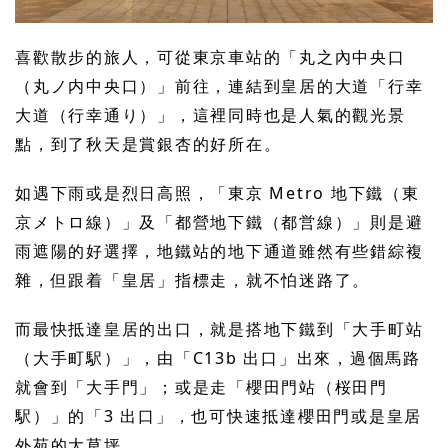
喜歡散步的旅人，可從東京車站的「丸之內中央口
（丸ノ内中央口）」前往，連結到皇居的大道「行幸
大道（行幸通り）」，這裡同時也是人氣的觀光景
點，到了秋天是賞銀杏的好所在。
如遇下雨或是烈日高照，「東京 Metro 地下鐵（東
京メトロ線）」及「都營地下鐵（都営線）」則是避
雨遮陽的好選擇，地鐵站的地下通道雖然有些錯綜複
雜，但跟着「皇居」指標走，就不怕迷路了。
而最快抵達皇居的出口，就是搭地下鐵到「大手町站
（大手町駅）」，由「C13b 出口」出來，過個馬路
就會到「大手門」；或是走「櫻田門站（桜田門
駅）」的「3 出口」，也可快速抵達櫻田門或是皇居
外苑的大草坪。