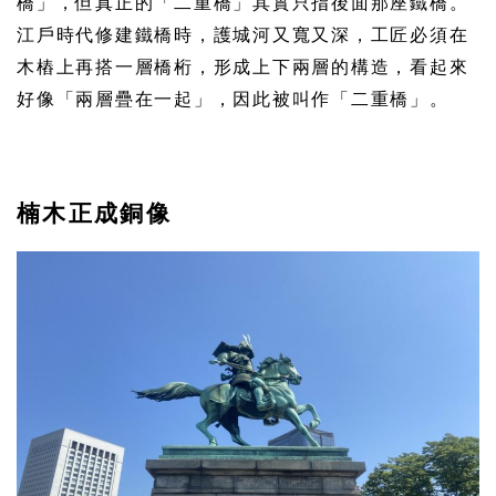
橋」，但真正的「二重橋」其實只指後面那座鐵橋。
江戶時代修建鐵橋時，護城河又寬又深，工匠必須在
木樁上再搭一層橋桁，形成上下兩層的構造，看起來
好像「兩層疊在一起」，因此被叫作「二重橋」。
楠木正成銅像