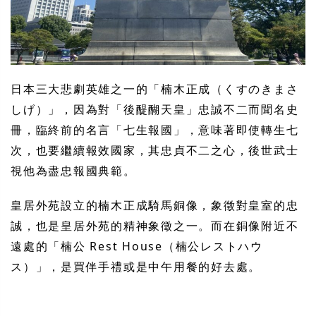
日本三大悲劇英雄之一的「楠木正成（くすのきまさ
しげ）」，因為對「後醍醐天皇」忠誠不二而聞名史
冊，臨終前的名言「七生報國」，意味著即使轉生七
次，也要繼續報效國家，其忠貞不二之心，後世武士
視他為盡忠報國典範。
皇居外苑設立的楠木正成騎馬銅像，象徵對皇室的忠
誠，也是皇居外苑的精神象徵之一。而在銅像附近不
遠處的「楠公 Rest House（楠公レストハウ
ス）」，是買伴手禮或是中午用餐的好去處。