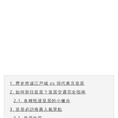
1.
歷史悠遠江戶城 vs 現代東京皇居
2.
如何前往皇居？皇居交通完全指南
2.1.
各種抵達皇居的小撇步
3.
皇居必訪推薦人氣景點
3.1.
皇居外苑