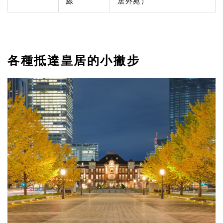
線
居外苑）
各種抵達皇居的小撇步