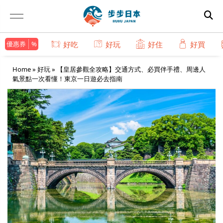
優惠券
好吃
好玩
好住
好買
Home
»
好玩
»
【皇居參觀全攻略】交通方式、必買伴手禮、周邊人
氣景點一次看懂！東京一日遊必去指南