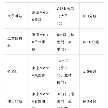
C13b出口
東京Metr
大手町站
（大手
約3分鐘
o多線
門）
東京Metr
6出口（桔
二重橋前
o千代田
梗門、大
約10分鐘
站
線
手門）
1a出口
東京Metr
（平川
竹橋站
約5分鐘
o東西線
門、北桔
橋門）
東京Metr
3出口（櫻
櫻田門站
o有樂町
田門、皇
約3分鐘