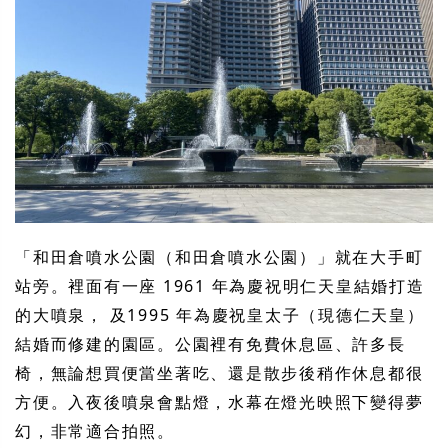
「和田倉噴水公園（和田倉噴水公園）」就在大手町
站旁。裡面有一座 1961 年為慶祝明仁天皇結婚打造
的大噴泉， 及1995 年為慶祝皇太子（現德仁天皇）
結婚而修建的園區。公園裡有免費休息區、許多長
椅，無論想買便當坐著吃、還是散步後稍作休息都很
方便。入夜後噴泉會點燈，水幕在燈光映照下變得夢
幻，非常適合拍照。