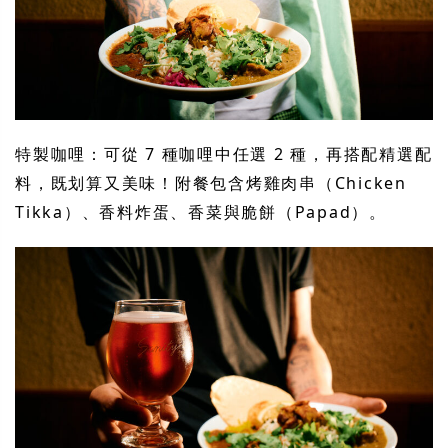
特製咖哩：可從 7 種咖哩中任選 2 種，再搭配精選配
料，既划算又美味！附餐包含烤雞肉串（Chicken
Tikka）、香料炸蛋、香菜與脆餅（Papad）。