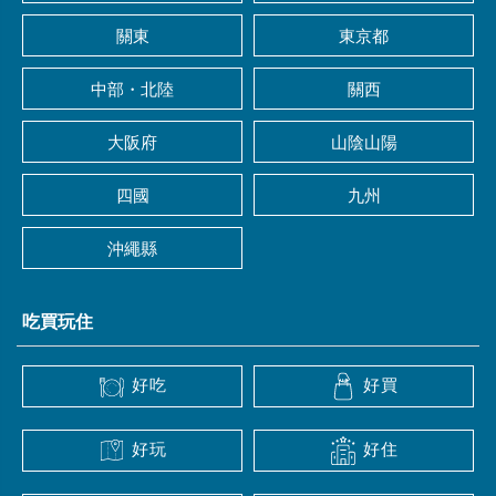
關東
東京都
中部・北陸
關西
大阪府
山陰山陽
四國
九州
沖繩縣
吃買玩住
好吃
好買
好玩
好住