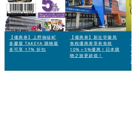
17%
【優惠券】上野御徒町
【優惠券】新生堂藥局
【
多慶屋 TAKEYA 購物最
免稅優惠券享有免稅
京
多可享 17% 折扣
10%＋5%優惠！日本購
人
物之旅更超值！
色
惠