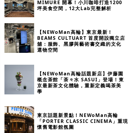
MIMURE 開幕！小川咖啡打造1200
坪美食空間，12大Lab完整解析
【NEWoMan高輪】東京最新！
BEAMS CULTUART 首度開設獨立店
舖：服飾、黑膠與藝術書交織的文化
選物空間
【NEWoMan高輪話題新店】伊藤園
概念茶館「茶々水 SASUI」登場！東
京最新茶文化體驗，重新定義喝茶美
學
東京話題新景點！NEWoMan高輪
「PORTER CLASSIC CINEMA」重現
懷舊電影館氛圍