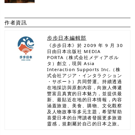
作者資訊
步步日本編輯部
《步步日本》於 2009 年 9 月 30
日由日本出版社 MEDIA
PORTA（株式会社メディアポル
タ）創立，現與 Asia
Interaction Supports Inc.（株
式会社アジア・インタラクション
・サポート）共同營運。持續透過
在地採訪與原創內容，向旅人傳遞
豐富且真實的日本魅力，並提供最
新、最貼近在地的日本情報，內容
涵蓋旅遊、美食、購物、文化觀察
及人物故事等多元主題，希望幫助
喜愛日本的台灣讀者發掘更多旅遊
靈感，規劃屬於自己的日本之旅。