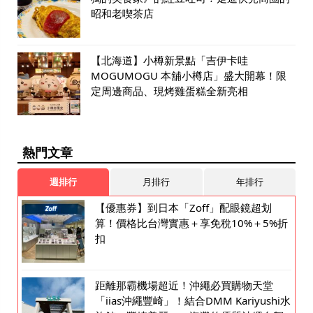
昭和老喫茶店
【北海道】小樽新景點「吉伊卡哇
MOGUMOGU 本舖小樽店」盛大開幕！限
定周邊商品、現烤雞蛋糕全新亮相
熱門文章
週排行
月排行
年排行
【優惠券】到日本「Zoff」配眼鏡超划
算！價格比台灣實惠＋享免稅10%＋5%折
扣
距離那霸機場超近！沖繩必買購物天堂
「iias沖繩豐崎」！結合DMM Kariyushi水