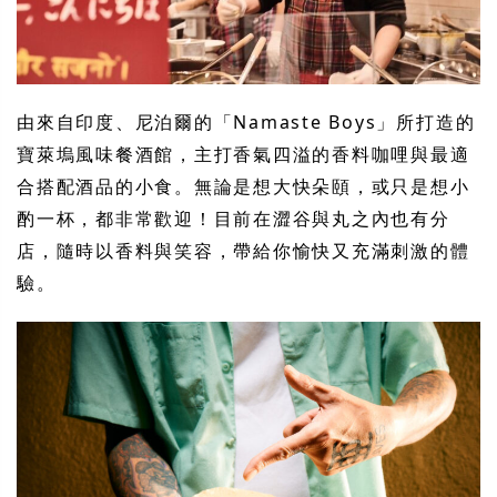
由來自印度、尼泊爾的「Namaste Boys」所打造的
寶萊塢風味餐酒館，主打香氣四溢的香料咖哩與最適
合搭配酒品的小食。無論是想大快朵頤，或只是想小
酌一杯，都非常歡迎！目前在澀谷與丸之內也有分
店，隨時以香料與笑容，帶給你愉快又充滿刺激的體
驗。