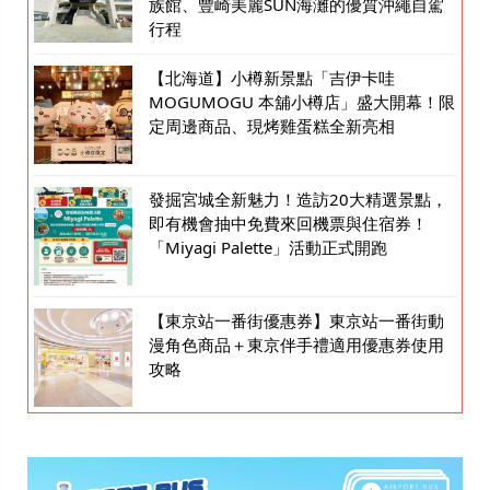
族館、豐崎美麗SUN海灘的優質沖繩自駕
行程
【北海道】小樽新景點「吉伊卡哇
MOGUMOGU 本舖小樽店」盛大開幕！限
定周邊商品、現烤雞蛋糕全新亮相
發掘宮城全新魅力！造訪20大精選景點，
即有機會抽中免費來回機票與住宿券！
「Miyagi Palette」活動正式開跑
【東京站一番街優惠券】東京站一番街動
漫角色商品＋東京伴手禮適用優惠券使用
攻略