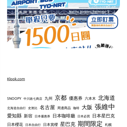
Klook.com
京都
北海道
優惠券
九州
六本木
SNOOPY
中川政七商店
張維中
名古屋
大阪
周邊商品
史努比
北海道自由行
咖啡
愛知縣
日本咖啡廳
日本星巴克
新宿
日本優惠券
日本必買
期間限定
星巴克
日本櫻花
日本賞櫻
札幌
日本自由行