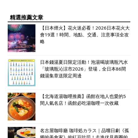
精選推薦文章
【日本煙火】花火迷必看！2026日本花火大
會19選！時間、地點、交通、注意事項全攻
略
日本錢湯夏日限定活動！泡湯喝玻璃瓶汽水
「玻璃瓶沁涼市2026」登場，全日本86間
錢湯集章送限定周邊
【北海道湯咖哩推薦】函館在地人也愛的5
間人氣名店！函館必吃湯咖哩一次收藏
名古屋咖啡廳 珈琲処カラス｜品嚐日劇《孤
獨的美食家》的紅豆吐司！走進伏見商圈的