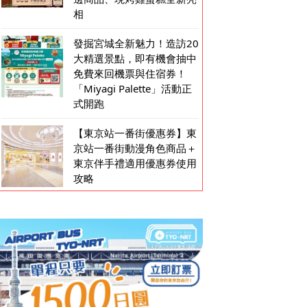
相
發掘宮城全新魅力！造訪20
大精選景點，即有機會抽中
免費來回機票與住宿券！
「Miyagi Palette」活動正
式開跑
【東京站一番街優惠券】東
京站一番街動漫角色商品＋
東京伴手禮適用優惠券使用
攻略