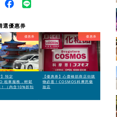
精選優惠券
優惠券
優惠券
駕】預定
【優惠券】心齋橋筋商店街購
ICO 租車服務，輕鬆
物必逛！COSMOS科摩思藥
！（內含10%折扣
妝店