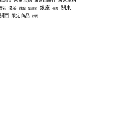
東京景點
東京車站
東京自由行
東京必買
銀座
關東
澀谷
櫻花
甜點
聖誕節
長野
關西
限定商品
靜岡