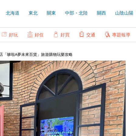
北海道
東北
關東
中部・北陸
關西
山陰山陽
好玩
好住
好買
交通
專題報導
店「哆啦A夢未來百貨」旅遊購物玩樂攻略