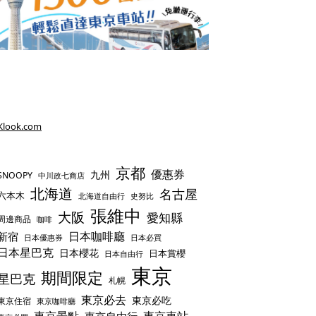
Klook.com
京都
優惠券
九州
SNOOPY
中川政七商店
北海道
名古屋
六本木
史努比
北海道自由行
張維中
大阪
愛知縣
周邊商品
咖啡
日本咖啡廳
新宿
日本優惠券
日本必買
日本星巴克
日本櫻花
日本賞櫻
日本自由行
東京
期間限定
星巴克
札幌
東京必去
東京必吃
東京住宿
東京咖啡廳