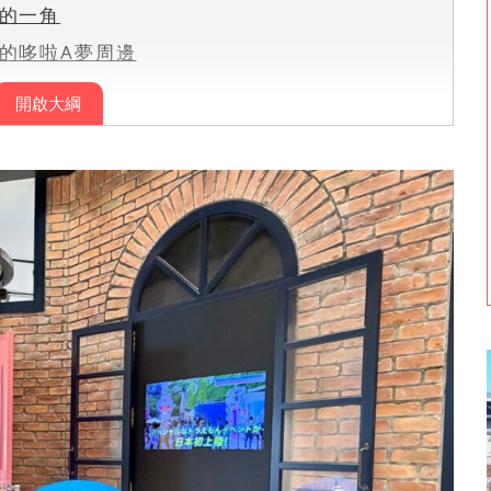
的一角
的哆啦A夢周邊
開啟大綱