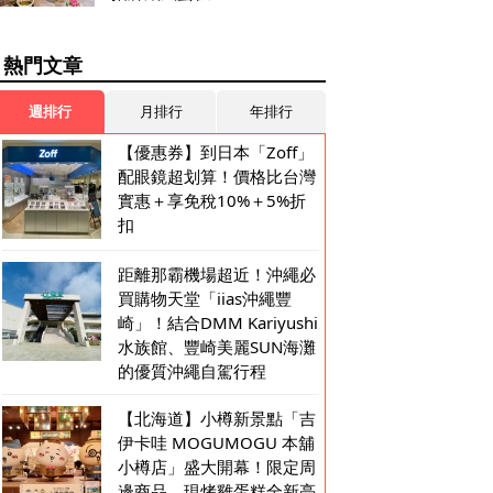
熱門文章
週排行
月排行
年排行
【優惠券】到日本「Zoff」
配眼鏡超划算！價格比台灣
實惠＋享免稅10%＋5%折
扣
距離那霸機場超近！沖繩必
買購物天堂「iias沖繩豐
崎」！結合DMM Kariyushi
水族館、豐崎美麗SUN海灘
的優質沖繩自駕行程
【北海道】小樽新景點「吉
伊卡哇 MOGUMOGU 本舖
小樽店」盛大開幕！限定周
邊商品、現烤雞蛋糕全新亮