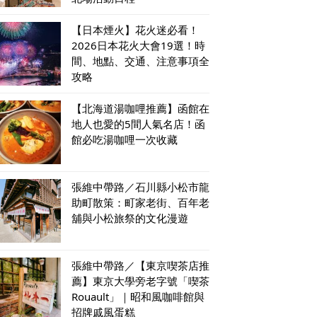
【日本煙火】花火迷必看！
2026日本花火大會19選！時
間、地點、交通、注意事項全
攻略
【北海道湯咖哩推薦】函館在
地人也愛的5間人氣名店！函
館必吃湯咖哩一次收藏
張維中帶路／石川縣小松市龍
助町散策：町家老街、百年老
舖與小松旅祭的文化漫遊
張維中帶路／【東京喫茶店推
薦】東京大學旁老字號「喫茶
Rouault」｜昭和風咖啡館與
招牌戚風蛋糕