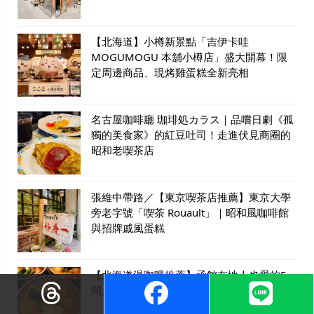
【北海道】小樽新景點「吉伊卡哇
MOGUMOGU 本舖小樽店」盛大開幕！限
定周邊商品、現烤雞蛋糕全新亮相
名古屋咖啡廳 珈琲処カラス｜品嚐日劇《孤
獨的美食家》的紅豆吐司！走進伏見商圈的
昭和老喫茶店
張維中帶路／【東京喫茶店推薦】東京大學
旁老字號「喫茶 Rouault」｜昭和風咖啡館
與招牌戚風蛋糕
【北海道湯咖哩推薦】函館在地人也愛的5
間人氣名店！函館必吃湯咖哩一次收藏