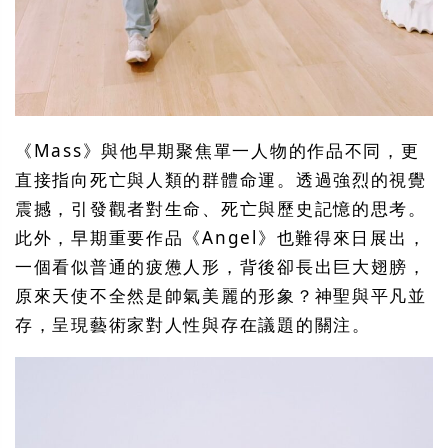
《Mass》與他早期聚焦單一人物的作品不同，更
直接指向死亡與人類的群體命運。透過強烈的視覺
震撼，引發觀者對生命、死亡與歷史記憶的思考。
此外，早期重要作品《Angel》也難得來日展出，
一個看似普通的疲憊人形，背後卻長出巨大翅膀，
原來天使不全然是帥氣美麗的形象？神聖與平凡並
存，呈現藝術家對人性與存在議題的關注。