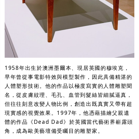
1958年出生於澳洲墨爾本、現居英國的穆埃克，
早年曾從事電影特效與模型製作，因此具備精湛的
人體塑形技術。他的作品以極度寫實的人體雕塑聞
名，從皮膚紋理、毛孔、血管到髮絲皆細膩逼真，
但往往刻意改變人物比例，創造出既真實又帶有超
現實感的視覺效果。1997年，他憑藉描繪父親遺
體的作品《Dead Dad》於英國當代藝術界嶄露頭
角，成為歐美藝壇備受矚目的雕塑家。