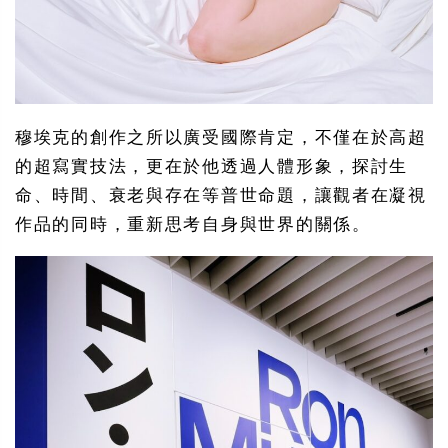
穆埃克的創作之所以廣受國際肯定，不僅在於高超
的超寫實技法，更在於他透過人體形象，探討生
命、時間、衰老與存在等普世命題，讓觀者在凝視
作品的同時，重新思考自身與世界的關係。