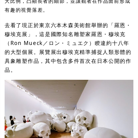
大比例，凸顯長者的細節，並讓觀者在作品面前形成
有趣的視覺落差。
去看了現正於東京六本木森美術館舉辦的「羅恩・
穆埃克展」，這是國際知名雕塑家羅恩・穆埃克
（Ron Mueck／ロン・ミュエク）睽違約十八年
的大型個展。展覽展出穆埃克精準捕捉人類形體的
具象雕塑作品，其中包含多件首次在日本公開的作
品。