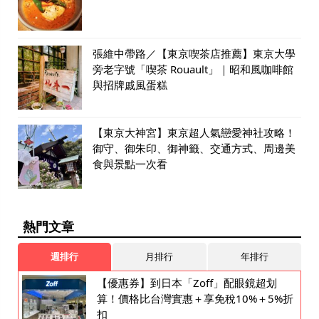
張維中帶路／【東京喫茶店推薦】東京大學
旁老字號「喫茶 Rouault」｜昭和風咖啡館
與招牌戚風蛋糕
【東京大神宮】東京超人氣戀愛神社攻略！
御守、御朱印、御神籤、交通方式、周邊美
食與景點一次看
熱門文章
週排行
月排行
年排行
【優惠券】到日本「Zoff」配眼鏡超划
算！價格比台灣實惠＋享免稅10%＋5%折
扣