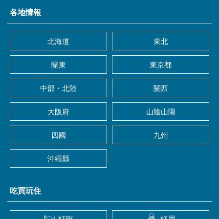
各地情報
北海道
東北
關東
東京都
中部・北陸
關西
大阪府
山陰山陽
四國
九州
沖繩縣
吃買玩住
好吃
好買