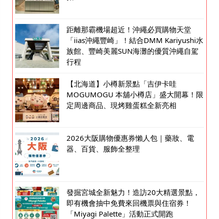
距離那霸機場超近！沖繩必買購物天堂
「iias沖繩豐崎」！結合DMM Kariyushi水
族館、豐崎美麗SUN海灘的優質沖繩自駕
行程
【北海道】小樽新景點「吉伊卡哇
MOGUMOGU 本舖小樽店」盛大開幕！限
定周邊商品、現烤雞蛋糕全新亮相
2026大阪購物優惠券懶人包｜藥妝、電
器、百貨、服飾全整理
發掘宮城全新魅力！造訪20大精選景點，
即有機會抽中免費來回機票與住宿券！
「Miyagi Palette」活動正式開跑