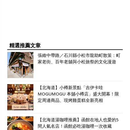
精選推薦文章
張維中帶路／石川縣小松市龍助町散策：町
家老街、百年老舖與小松旅祭的文化漫遊
【北海道】小樽新景點「吉伊卡哇
MOGUMOGU 本舖小樽店」盛大開幕！限
定周邊商品、現烤雞蛋糕全新亮相
【北海道湯咖哩推薦】函館在地人也愛的5
間人氣名店！函館必吃湯咖哩一次收藏