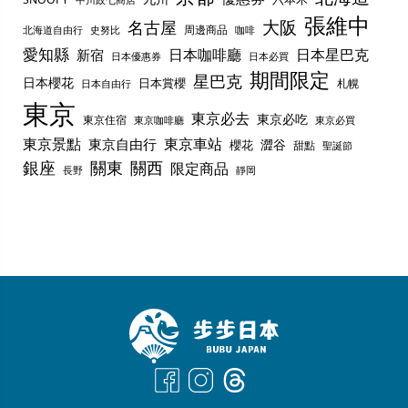
中川政七商店
張維中
名古屋
大阪
周邊商品
史努比
北海道自由行
咖啡
愛知縣
日本咖啡廳
日本星巴克
新宿
日本優惠券
日本必買
期間限定
星巴克
日本櫻花
日本賞櫻
札幌
日本自由行
東京
東京必去
東京必吃
東京住宿
東京咖啡廳
東京必買
東京景點
東京車站
東京自由行
澀谷
櫻花
甜點
聖誕節
銀座
關東
關西
限定商品
長野
靜岡