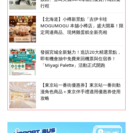
行程
【北海道】小樽新景點「吉伊卡哇
MOGUMOGU 本舖小樽店」盛大開幕！限
定周邊商品、現烤雞蛋糕全新亮相
發掘宮城全新魅力！造訪20大精選景點，
即有機會抽中免費來回機票與住宿券！
「Miyagi Palette」活動正式開跑
【東京站一番街優惠券】東京站一番街動
漫角色商品＋東京伴手禮適用優惠券使用
攻略