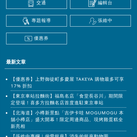
交通
編輯台
專題報導
張維中
優惠券
最新文章
【優惠券】上野御徒町多慶屋 TAKEYA 購物最多可享
17% 折扣
【東京車站拉麵街】福島名店「食堂長谷川」期間限
定登場！喜多方拉麵名店首度進駐東京車站
【北海道】小樽新景點「吉伊卡哇 MOGUMOGU 本
舖小樽店」盛大開幕！限定周邊商品、現烤雞蛋糕全
新亮相
【張維中專欄｜偏愛銀座】消失的銀座動物園