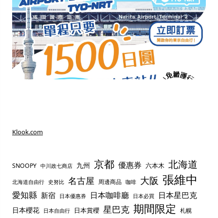
Klook.com
京都
北海道
優惠券
九州
六本木
SNOOPY
中川政七商店
張維中
名古屋
大阪
周邊商品
史努比
北海道自由行
咖啡
愛知縣
日本咖啡廳
日本星巴克
新宿
日本優惠券
日本必買
期間限定
星巴克
日本櫻花
日本賞櫻
札幌
日本自由行