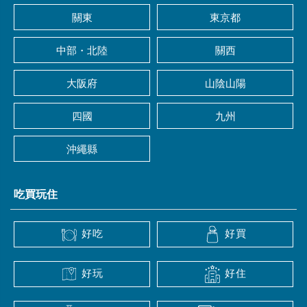
關東
東京都
中部・北陸
關西
大阪府
山陰山陽
四國
九州
沖繩縣
吃買玩住
好吃
好買
好玩
好住