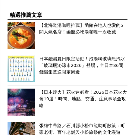
精選推薦文章
【北海道湯咖哩推薦】函館在地人也愛的5
間人氣名店！函館必吃湯咖哩一次收藏
日本錢湯夏日限定活動！泡湯喝玻璃瓶汽水
「玻璃瓶沁涼市2026」登場，全日本86間
錢湯集章送限定周邊
【日本煙火】花火迷必看！2026日本花火大
會19選！時間、地點、交通、注意事項全攻
略
張維中帶路／石川縣小松市龍助町散策：町
家老街、百年老舖與小松旅祭的文化漫遊