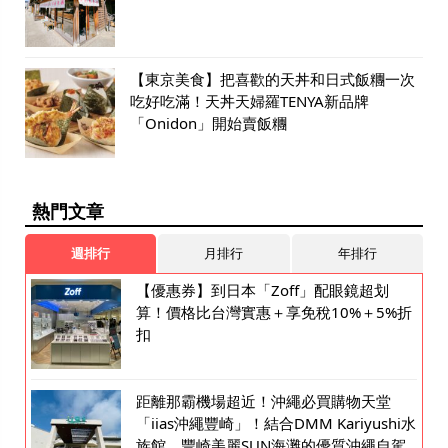
【東京美食】把喜歡的天丼和日式飯糰一次
吃好吃滿！天丼天婦羅TENYA新品牌
「Onidon」開始賣飯糰
熱門文章
週排行
月排行
年排行
【優惠券】到日本「Zoff」配眼鏡超划
算！價格比台灣實惠＋享免稅10%＋5%折
扣
距離那霸機場超近！沖繩必買購物天堂
「iias沖繩豐崎」！結合DMM Kariyushi水
族館、豐崎美麗SUN海灘的優質沖繩自駕