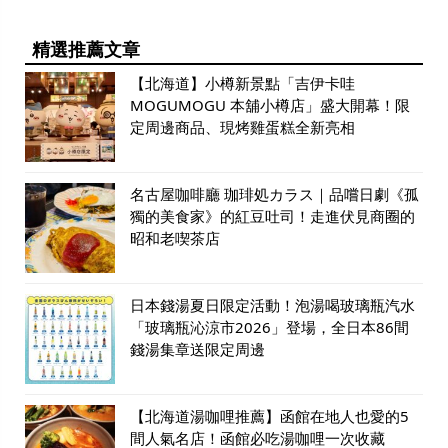
精選推薦文章
【北海道】小樽新景點「吉伊卡哇
MOGUMOGU 本舖小樽店」盛大開幕！限
定周邊商品、現烤雞蛋糕全新亮相
名古屋咖啡廳 珈琲処カラス｜品嚐日劇《孤
獨的美食家》的紅豆吐司！走進伏見商圈的
昭和老喫茶店
日本錢湯夏日限定活動！泡湯喝玻璃瓶汽水
「玻璃瓶沁涼市2026」登場，全日本86間
錢湯集章送限定周邊
【北海道湯咖哩推薦】函館在地人也愛的5
間人氣名店！函館必吃湯咖哩一次收藏