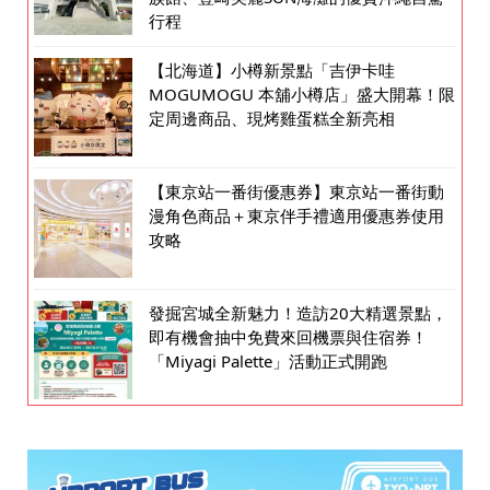
行程
【北海道】小樽新景點「吉伊卡哇
MOGUMOGU 本舖小樽店」盛大開幕！限
定周邊商品、現烤雞蛋糕全新亮相
【東京站一番街優惠券】東京站一番街動
漫角色商品＋東京伴手禮適用優惠券使用
攻略
發掘宮城全新魅力！造訪20大精選景點，
即有機會抽中免費來回機票與住宿券！
「Miyagi Palette」活動正式開跑