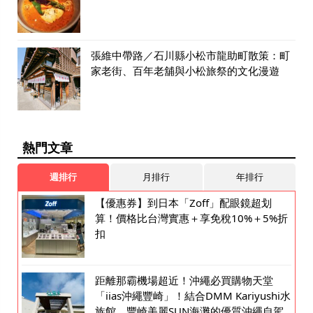
張維中帶路／石川縣小松市龍助町散策：町
家老街、百年老舖與小松旅祭的文化漫遊
熱門文章
週排行
月排行
年排行
【優惠券】到日本「Zoff」配眼鏡超划
算！價格比台灣實惠＋享免稅10%＋5%折
扣
距離那霸機場超近！沖繩必買購物天堂
「iias沖繩豐崎」！結合DMM Kariyushi水
族館、豐崎美麗SUN海灘的優質沖繩自駕