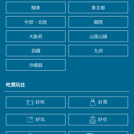
關東
東京都
中部・北陸
關西
大阪府
山陰山陽
四國
九州
沖繩縣
吃買玩住
好吃
好買
好玩
好住