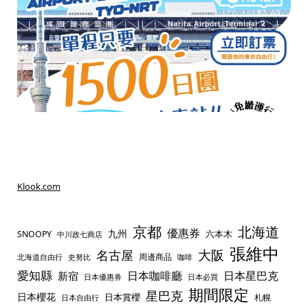
Klook.com
京都
北海道
優惠券
九州
六本木
SNOOPY
中川政七商店
張維中
名古屋
大阪
周邊商品
史努比
北海道自由行
咖啡
愛知縣
日本咖啡廳
日本星巴克
新宿
日本優惠券
日本必買
期間限定
星巴克
日本櫻花
日本賞櫻
札幌
日本自由行