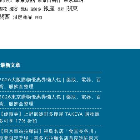
東京景點
東京車站
東京自由行
東京必買
銀座
關東
澀谷
櫻花
甜點
聖誕節
長野
關西
限定商品
靜岡
最新文章
2026大阪購物優惠券懶人包｜藥妝、電器、百
貨、服飾全整理
2026東京購物優惠券懶人包｜藥妝、電器、百
貨、服飾全整理
【優惠券】上野御徒町多慶屋 TAKEYA 購物最
多可享 17% 折扣
【東京車站拉麵街】福島名店「食堂長谷川」
期間限定登場！喜多方拉麵名店首度進駐東京