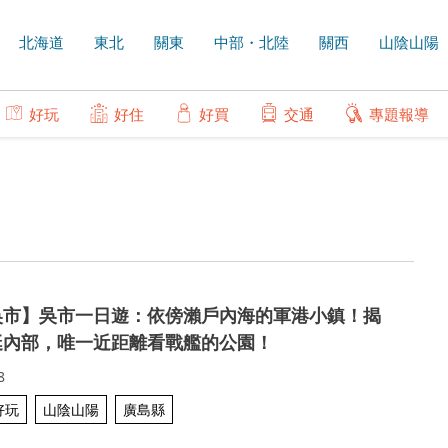
北海道
東北
關東
中部・北陸
關西
山陰山陽
好玩
好住
好買
交通
專題報導
吳市】吳市一日遊：依傍瀨戶內海的軍港小鎮！揭
艇內部，唯一近距離看戰艦的公園！
8
好玩
山陰山陽
廣島縣