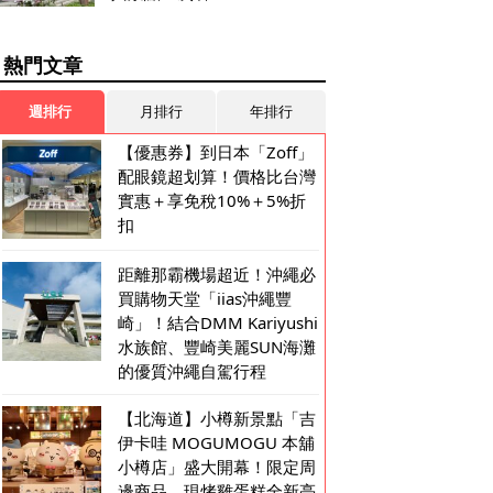
熱門文章
週排行
月排行
年排行
【優惠券】到日本「Zoff」
配眼鏡超划算！價格比台灣
實惠＋享免稅10%＋5%折
扣
距離那霸機場超近！沖繩必
買購物天堂「iias沖繩豐
崎」！結合DMM Kariyushi
水族館、豐崎美麗SUN海灘
的優質沖繩自駕行程
【北海道】小樽新景點「吉
伊卡哇 MOGUMOGU 本舖
小樽店」盛大開幕！限定周
邊商品、現烤雞蛋糕全新亮