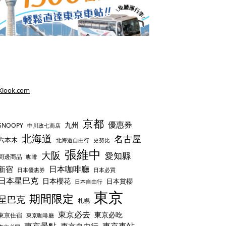
Klook.com
京都
優惠券
九州
SNOOPY
中川政七商店
北海道
名古屋
六本木
史努比
北海道自由行
張維中
大阪
愛知縣
周邊商品
咖啡
日本咖啡廳
新宿
日本優惠券
日本必買
日本星巴克
日本櫻花
日本賞櫻
日本自由行
東京
期間限定
星巴克
札幌
東京必去
東京必吃
東京住宿
東京咖啡廳