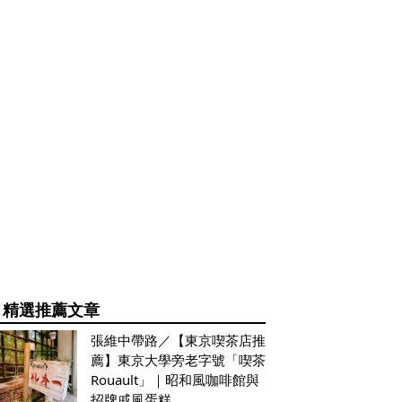
精選推薦文章
張維中帶路／【東京喫茶店推
薦】東京大學旁老字號「喫茶
Rouault」｜昭和風咖啡館與
招牌戚風蛋糕