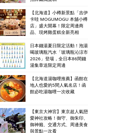
【北海道】小樽新景點「吉伊
卡哇 MOGUMOGU 本舖小樽
店」盛大開幕！限定周邊商
品、現烤雞蛋糕全新亮相
日本錢湯夏日限定活動！泡湯
喝玻璃瓶汽水「玻璃瓶沁涼市
2026」登場，全日本86間錢
湯集章送限定周邊
【北海道湯咖哩推薦】函館在
地人也愛的5間人氣名店！函
館必吃湯咖哩一次收藏
【東京大神宮】東京超人氣戀
愛神社攻略！御守、御朱印、
御神籤、交通方式、周邊美食
與景點一次看