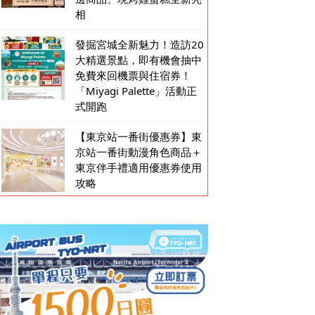
相
發掘宮城全新魅力！造訪20
大精選景點，即有機會抽中
免費來回機票與住宿券！
「Miyagi Palette」活動正
式開跑
【東京站一番街優惠券】東
京站一番街動漫角色商品＋
東京伴手禮適用優惠券使用
攻略