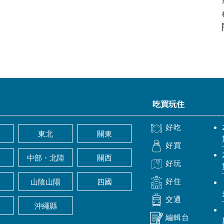
吃買玩住
好吃
東北
關東
好買
中部・北陸
關西
好玩
好住
山陰山陽
四國
交通
沖繩縣
編輯台