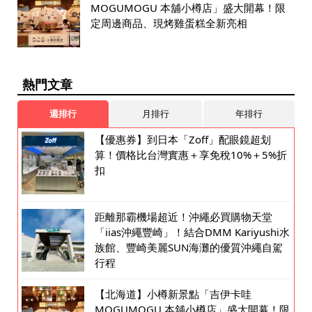
MOGUMOGU 本舖小樽店」盛大開幕！限
定周邊商品、現烤雞蛋糕全新亮相
熱門文章
週排行
月排行
年排行
【優惠券】到日本「Zoff」配眼鏡超划
算！價格比台灣實惠＋享免稅10%＋5%折
扣
距離那霸機場超近！沖繩必買購物天堂
「iias沖繩豐崎」！結合DMM Kariyushi水
族館、豐崎美麗SUN海灘的優質沖繩自駕
行程
【北海道】小樽新景點「吉伊卡哇
MOGUMOGU 本舖小樽店」盛大開幕！限