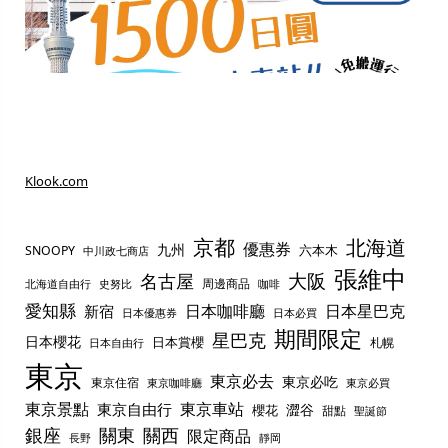
Klook.com
京都
北海道
優惠券
九州
六本木
SNOOPY
中川政七商店
張維中
名古屋
大阪
周邊商品
史努比
北海道自由行
咖啡
愛知縣
日本咖啡廳
日本星巴克
新宿
日本優惠券
日本必買
期間限定
星巴克
日本櫻花
日本賞櫻
札幌
日本自由行
東京
東京必去
東京必吃
東京住宿
東京咖啡廳
東京必買
東京景點
東京車站
東京自由行
澀谷
櫻花
甜點
聖誕節
銀座
關東
關西
限定商品
長野
靜岡