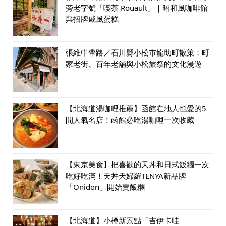
旁老字號「喫茶 Rouault」｜昭和風咖啡館
與招牌戚風蛋糕
張維中帶路／石川縣小松市龍助町散策：町
家老街、百年老舖與小松旅祭的文化漫遊
【北海道湯咖哩推薦】函館在地人也愛的5
間人氣名店！函館必吃湯咖哩一次收藏
【東京美食】把喜歡的天丼和日式飯糰一次
吃好吃滿！天丼天婦羅TENYA新品牌
「Onidon」開始賣飯糰
【北海道】小樽新景點「吉伊卡哇