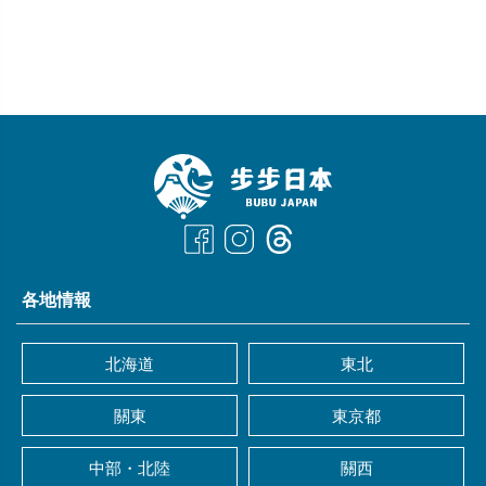
各地情報
北海道
東北
關東
東京都
中部・北陸
關西