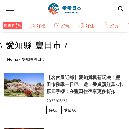
優惠券
好吃
好玩
好住
好買
\ 愛知縣 豐田市 /
Home
»
愛知縣 豐田市
【名古屋近郊】愛知賞楓新玩法！豐
田市秋季一日巴士遊：香嵐溪紅葉×小
原四季櫻！在豐田住宿享更多折扣
2025/08/21
好玩
愛知縣