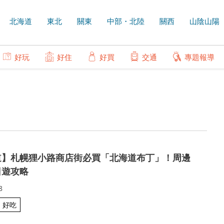
北海道
東北
關東
中部・北陸
關西
山陰山陽
好玩
好住
好買
交通
專題報導
道】札幌狸小路商店街必買「北海道布丁」！周邊
日遊攻略
8
好吃