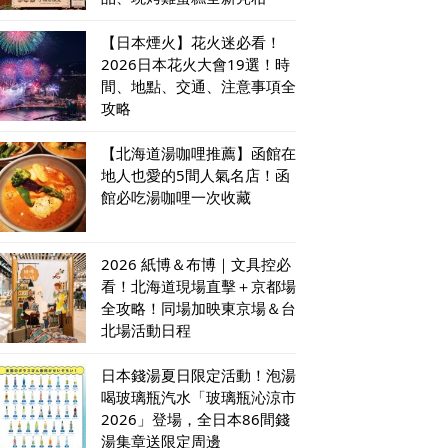
【日本煙火】花火迷必看！
2026日本花火大會19選！時
間、地點、交通、注意事項全
攻略
【北海道湯咖哩推薦】函館在
地人也愛的5間人氣名店！函
館必吃湯咖哩一次收藏
2026 紙博＆布博｜文具控必
看！北海道現場直擊＋京都場
全攻略！同場加映東京場＆台
北場活動日程
日本錢湯夏日限定活動！泡湯
喝玻璃瓶汽水「玻璃瓶沁涼市
2026」登場，全日本86間錢
湯集章送限定周邊