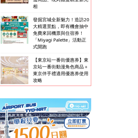
相
發掘宮城全新魅力！造訪20
大精選景點，即有機會抽中
免費來回機票與住宿券！
「Miyagi Palette」活動正
式開跑
【東京站一番街優惠券】東
京站一番街動漫角色商品＋
東京伴手禮適用優惠券使用
攻略