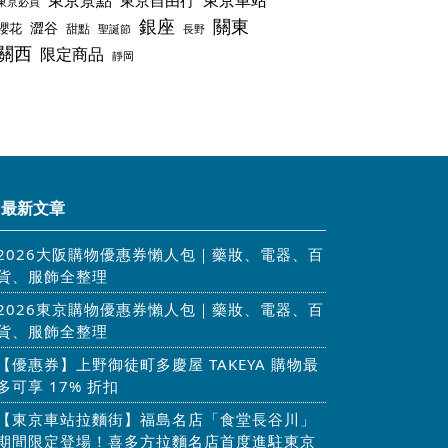
東京景點
東京車站
東京自由行
東京必買
銀座
關東
澀谷
櫻花
甜點
聖誕節
長野
關西
限定商品
靜岡
最新文章
2026大阪購物優惠券懶人包｜藥妝、電器、百
貨、服飾全整理
2026東京購物優惠券懶人包｜藥妝、電器、百
貨、服飾全整理
【優惠券】上野御徒町多慶屋 TAKEYA 購物最
多可享 17% 折扣
【東京車站拉麵街】福島名店「食堂長谷川」
期間限定登場！喜多方拉麵名店首度進駐東京