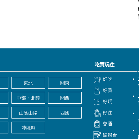
吃買玩住
好吃
東北
關東
好買
中部・北陸
關西
好玩
好住
山陰山陽
四國
交通
沖繩縣
編輯台