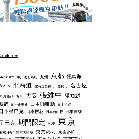
Klook.com
京都
優惠券
九州
SNOOPY
中川政七商店
北海道
名古屋
六本木
史努比
北海道自由行
張維中
大阪
愛知縣
周邊商品
咖啡
日本咖啡廳
新宿
日本優惠券
日本必買
日本星巴克
日本櫻花
日本賞櫻
日本自由行
東京
期間限定
星巴克
札幌
東京必去
東京必吃
東京住宿
東京咖啡廳