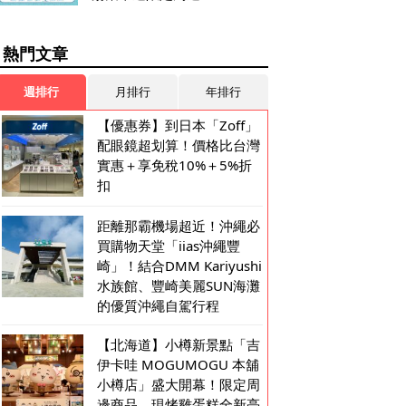
熱門文章
週排行
月排行
年排行
【優惠券】到日本「Zoff」
配眼鏡超划算！價格比台灣
實惠＋享免稅10%＋5%折
扣
距離那霸機場超近！沖繩必
買購物天堂「iias沖繩豐
崎」！結合DMM Kariyushi
水族館、豐崎美麗SUN海灘
的優質沖繩自駕行程
【北海道】小樽新景點「吉
伊卡哇 MOGUMOGU 本舖
小樽店」盛大開幕！限定周
邊商品、現烤雞蛋糕全新亮