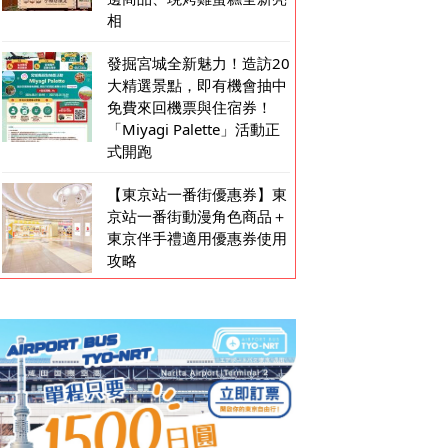
相
發掘宮城全新魅力！造訪20
大精選景點，即有機會抽中
免費來回機票與住宿券！
「Miyagi Palette」活動正
式開跑
【東京站一番街優惠券】東
京站一番街動漫角色商品＋
東京伴手禮適用優惠券使用
攻略