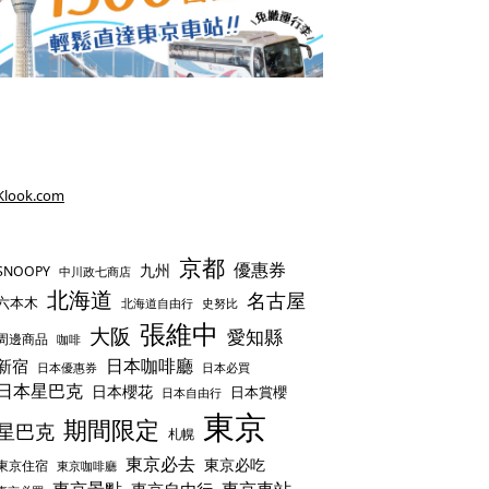
Klook.com
京都
優惠券
九州
SNOOPY
中川政七商店
北海道
名古屋
六本木
史努比
北海道自由行
張維中
大阪
愛知縣
周邊商品
咖啡
日本咖啡廳
新宿
日本優惠券
日本必買
日本星巴克
日本櫻花
日本賞櫻
日本自由行
東京
期間限定
星巴克
札幌
東京必去
東京必吃
東京住宿
東京咖啡廳