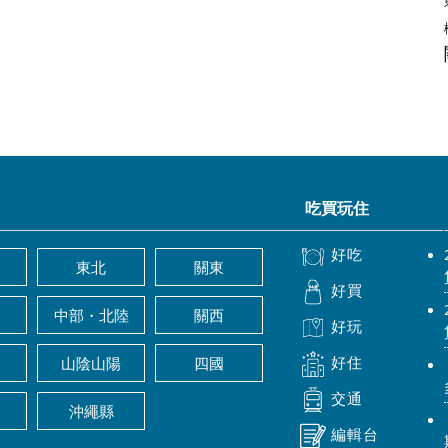
吃買玩住
好吃
東北
關東
好買
中部・北陸
關西
好玩
好住
山陰山陽
四國
交通
沖繩縣
編輯台