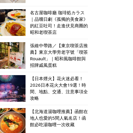
名古屋咖啡廳 珈琲処カラス
｜品嚐日劇《孤獨的美食家》
的紅豆吐司！走進伏見商圈的
昭和老喫茶店
張維中帶路／【東京喫茶店推
薦】東京大學旁老字號「喫茶
Rouault」｜昭和風咖啡館與
招牌戚風蛋糕
【日本煙火】花火迷必看！
2026日本花火大會19選！時
間、地點、交通、注意事項全
攻略
【北海道湯咖哩推薦】函館在
地人也愛的5間人氣名店！函
館必吃湯咖哩一次收藏