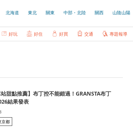
北海道
東北
關東
中部・北陸
關西
山陰山陽
好玩
好住
好買
交通
專題報導
站甜點推薦】布丁控不能錯過！GRANSTA布丁
026結果發表
8
東京都