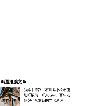
精選推薦文章
張維中帶路／石川縣小松市龍
助町散策：町家老街、百年老
舖與小松旅祭的文化漫遊