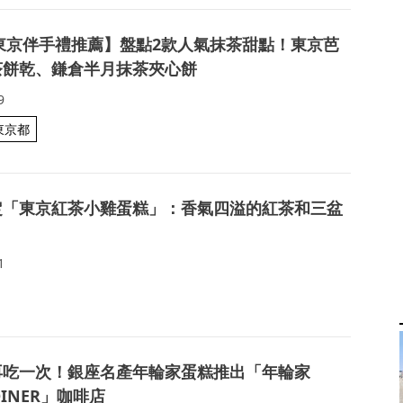
6東京伴手禮推薦】盤點2款人氣抹茶甜點！東京芭
茶餅乾、鎌倉半月抹茶夾心餅
9
東京都
定「東京紅茶小雞蛋糕」：香氣四溢的紅茶和三盆
1
再吃一次！銀座名產年輪家蛋糕推出「年輪家
DINER」咖啡店