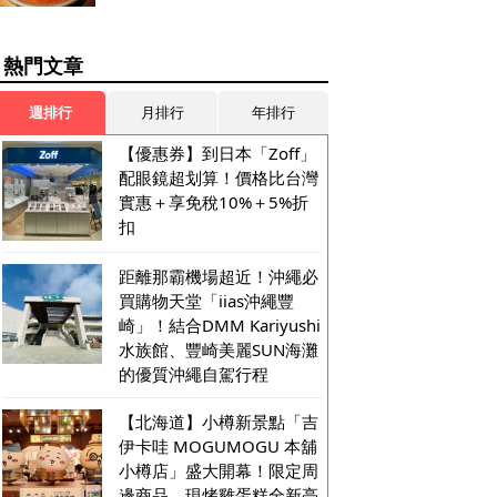
熱門文章
週排行
月排行
年排行
【優惠券】到日本「Zoff」
配眼鏡超划算！價格比台灣
實惠＋享免稅10%＋5%折
扣
距離那霸機場超近！沖繩必
買購物天堂「iias沖繩豐
崎」！結合DMM Kariyushi
水族館、豐崎美麗SUN海灘
的優質沖繩自駕行程
【北海道】小樽新景點「吉
伊卡哇 MOGUMOGU 本舖
小樽店」盛大開幕！限定周
邊商品、現烤雞蛋糕全新亮