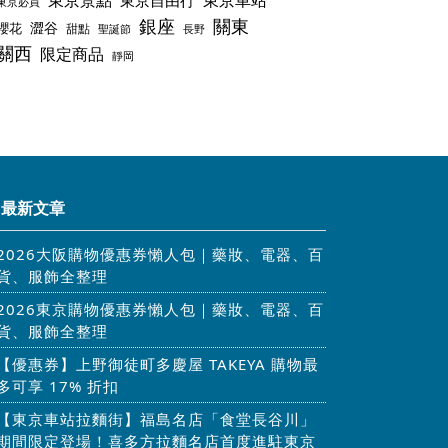
東京景點
東京車站
東京自由行
東京必買
銀座
關東
澀谷
櫻花
甜點
聖誕節
長野
關西
限定商品
靜岡
最新文章
2026大阪購物優惠券懶人包｜藥妝、電器、百
貨、服飾全整理
2026東京購物優惠券懶人包｜藥妝、電器、百
貨、服飾全整理
【優惠券】上野御徒町多慶屋 TAKEYA 購物最
多可享 17% 折扣
【東京車站拉麵街】福島名店「食堂長谷川」
期間限定登場！喜多方拉麵名店首度進駐東京