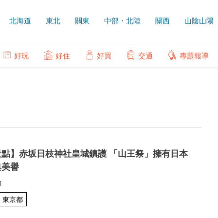
北海道
東北
關東
中部・北陸
關西
山陰山陽
好玩
好住
好買
交通
專題報導
景點】赤坂日枝神社皇城鎮護 「山王祭」擁有日本
典美譽
1
東京都