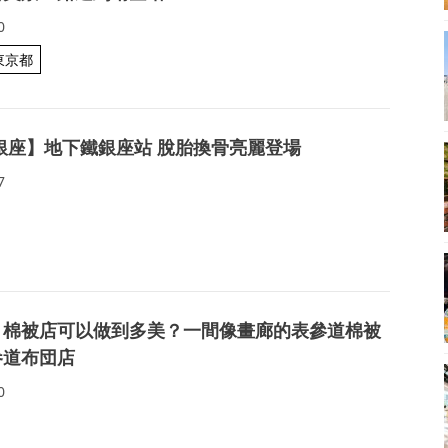
0
東京都
銀座】地下鐵銀座站 脫胎換骨亮麗登場
7
】棉被店可以做到多美？一間像畫廊的表參道棉被
参道布団店
0