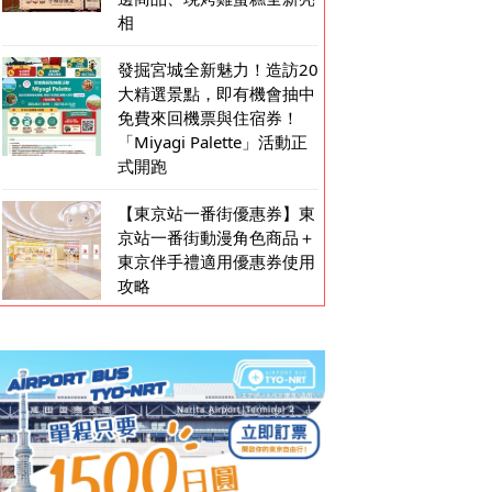
相
發掘宮城全新魅力！造訪20
大精選景點，即有機會抽中
免費來回機票與住宿券！
「Miyagi Palette」活動正
式開跑
【東京站一番街優惠券】東
京站一番街動漫角色商品＋
東京伴手禮適用優惠券使用
攻略