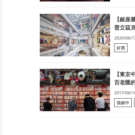
【銀座最
普立茲克
2020/06/1
好買
【東京
百老匯
2017/08/1
張維中