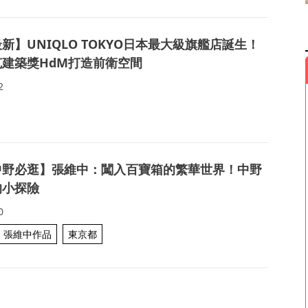
新】UNIQLO TOKYO日本最大級旗艦店誕生！
建築獎HdM打造前衛空間
2
中野必逛】張維中：闖入百寶箱的繁華世界！中野
的小探險
0
張維中作品
東京都