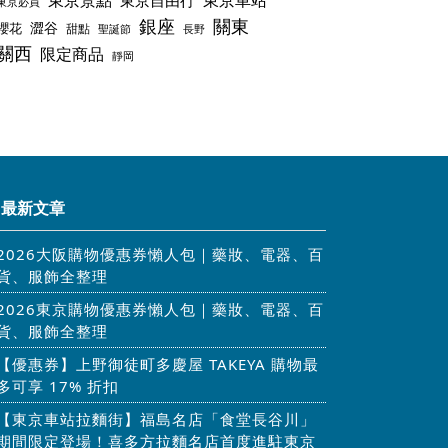
東京景點
東京車站
東京自由行
東京必買
銀座
關東
澀谷
櫻花
甜點
聖誕節
長野
關西
限定商品
靜岡
最新文章
2026大阪購物優惠券懶人包｜藥妝、電器、百
貨、服飾全整理
2026東京購物優惠券懶人包｜藥妝、電器、百
貨、服飾全整理
【優惠券】上野御徒町多慶屋 TAKEYA 購物最
多可享 17% 折扣
【東京車站拉麵街】福島名店「食堂長谷川」
期間限定登場！喜多方拉麵名店首度進駐東京