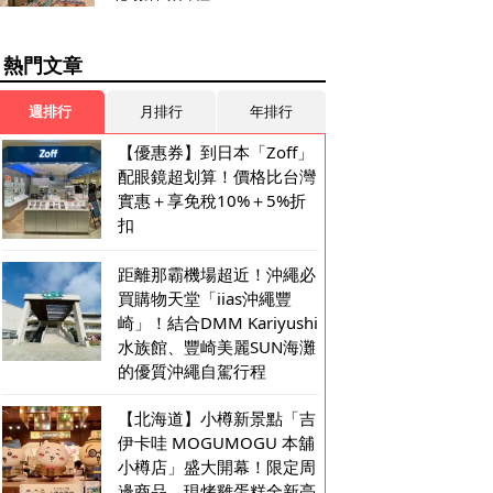
熱門文章
週排行
月排行
年排行
【優惠券】到日本「Zoff」
配眼鏡超划算！價格比台灣
實惠＋享免稅10%＋5%折
扣
距離那霸機場超近！沖繩必
買購物天堂「iias沖繩豐
崎」！結合DMM Kariyushi
水族館、豐崎美麗SUN海灘
的優質沖繩自駕行程
【北海道】小樽新景點「吉
伊卡哇 MOGUMOGU 本舖
小樽店」盛大開幕！限定周
邊商品、現烤雞蛋糕全新亮