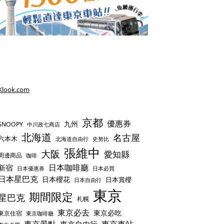
Klook.com
京都
優惠券
九州
SNOOPY
中川政七商店
北海道
名古屋
六本木
史努比
北海道自由行
張維中
大阪
愛知縣
周邊商品
咖啡
日本咖啡廳
新宿
日本優惠券
日本必買
日本星巴克
日本櫻花
日本賞櫻
日本自由行
東京
期間限定
星巴克
札幌
東京必去
東京必吃
東京住宿
東京咖啡廳