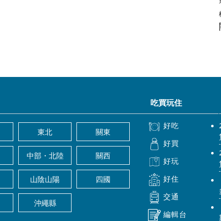
吃買玩住
好吃
東北
關東
好買
中部・北陸
關西
好玩
好住
山陰山陽
四國
交通
沖繩縣
編輯台