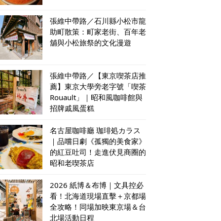
張維中帶路／石川縣小松市龍
助町散策：町家老街、百年老
舖與小松旅祭的文化漫遊
張維中帶路／【東京喫茶店推
薦】東京大學旁老字號「喫茶
Rouault」｜昭和風咖啡館與
招牌戚風蛋糕
名古屋咖啡廳 珈琲処カラス
｜品嚐日劇《孤獨的美食家》
的紅豆吐司！走進伏見商圈的
昭和老喫茶店
2026 紙博＆布博｜文具控必
看！北海道現場直擊＋京都場
全攻略！同場加映東京場＆台
北場活動日程