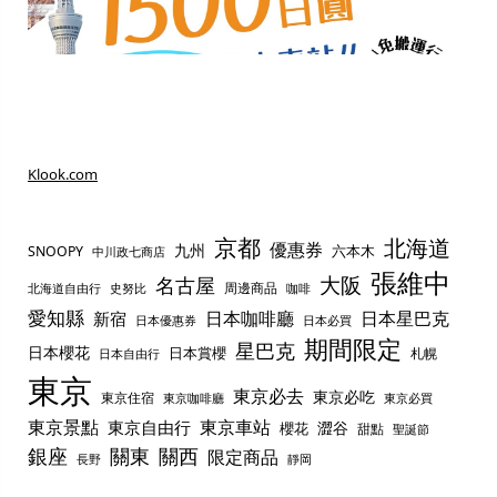
Klook.com
京都
北海道
優惠券
九州
六本木
SNOOPY
中川政七商店
張維中
名古屋
大阪
周邊商品
史努比
北海道自由行
咖啡
愛知縣
日本咖啡廳
日本星巴克
新宿
日本優惠券
日本必買
期間限定
星巴克
日本櫻花
日本賞櫻
札幌
日本自由行
東京
東京必去
東京必吃
東京住宿
東京咖啡廳
東京必買
東京景點
東京車站
東京自由行
澀谷
櫻花
甜點
聖誕節
銀座
關東
關西
限定商品
長野
靜岡