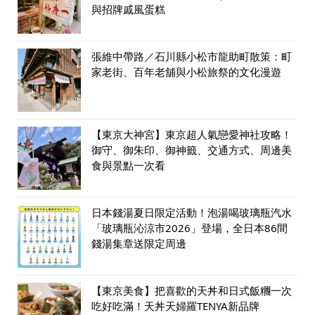
與招牌戚風蛋糕
張維中帶路／石川縣小松市龍助町散策：町
家老街、百年老舖與小松旅祭的文化漫遊
【東京大神宮】東京超人氣戀愛神社攻略！
御守、御朱印、御神籤、交通方式、周邊美
食與景點一次看
日本錢湯夏日限定活動！泡湯喝玻璃瓶汽水
「玻璃瓶沁涼市2026」登場，全日本86間
錢湯集章送限定周邊
【東京美食】把喜歡的天丼和日式飯糰一次
吃好吃滿！天丼天婦羅TENYA新品牌