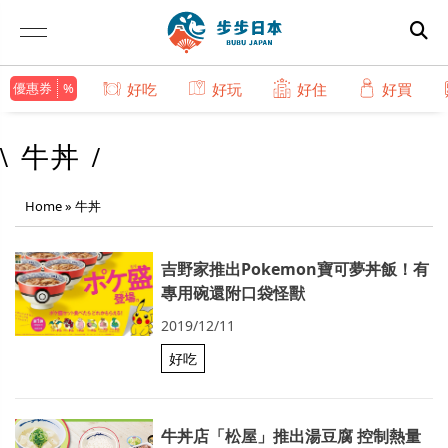
優惠券
好吃
好玩
好住
好買
\ 牛丼 /
Home
»
牛丼
吉野家推出Pokemon寶可夢丼飯！有
專用碗還附口袋怪獸
2019/12/11
好吃
牛丼店「松屋」推出湯豆腐 控制熱量