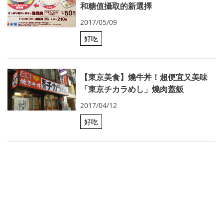
和糖值攝取的新選擇
2017/05/09
好吃
【東京美食】燒牛丼！超便宜又美味
「東京チカラめし」燒肉蓋飯
2017/04/12
好吃