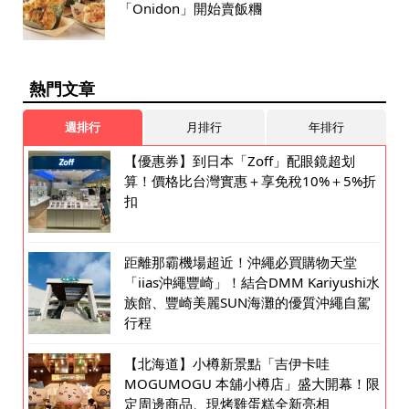
「Onidon」開始賣飯糰
熱門文章
週排行
月排行
年排行
【優惠券】到日本「Zoff」配眼鏡超划
算！價格比台灣實惠＋享免稅10%＋5%折
扣
距離那霸機場超近！沖繩必買購物天堂
「iias沖繩豐崎」！結合DMM Kariyushi水
族館、豐崎美麗SUN海灘的優質沖繩自駕
行程
【北海道】小樽新景點「吉伊卡哇
MOGUMOGU 本舖小樽店」盛大開幕！限
定周邊商品、現烤雞蛋糕全新亮相