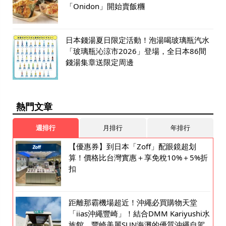
「Onidon」開始賣飯糰
日本錢湯夏日限定活動！泡湯喝玻璃瓶汽水
「玻璃瓶沁涼市2026」登場，全日本86間
錢湯集章送限定周邊
熱門文章
週排行
月排行
年排行
【優惠券】到日本「Zoff」配眼鏡超划
算！價格比台灣實惠＋享免稅10%＋5%折
扣
距離那霸機場超近！沖繩必買購物天堂
「iias沖繩豐崎」！結合DMM Kariyushi水
族館、豐崎美麗SUN海灘的優質沖繩自駕