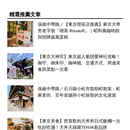
精選推薦文章
張維中帶路／【東京喫茶店推薦】東京大學
旁老字號「喫茶 Rouault」｜昭和風咖啡館
與招牌戚風蛋糕
【東京大神宮】東京超人氣戀愛神社攻略！
御守、御朱印、御神籤、交通方式、周邊美
食與景點一次看
張維中帶路／石川縣小松市龍助町散策：町
家老街、百年老舖與小松旅祭的文化漫遊
【東京美食】把喜歡的天丼和日式飯糰一次
吃好吃滿！天丼天婦羅TENYA新品牌