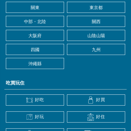
關東
東京都
中部・北陸
關西
大阪府
山陰山陽
四國
九州
沖繩縣
吃買玩住
好吃
好買
好玩
好住