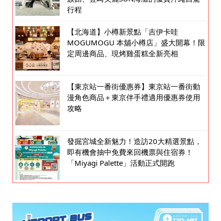
行程
【北海道】小樽新景點「吉伊卡哇
MOGUMOGU 本舖小樽店」盛大開幕！限
定周邊商品、現烤雞蛋糕全新亮相
【東京站一番街優惠券】東京站一番街動
漫角色商品＋東京伴手禮適用優惠券使用
攻略
發掘宮城全新魅力！造訪20大精選景點，
即有機會抽中免費來回機票與住宿券！
「Miyagi Palette」活動正式開跑