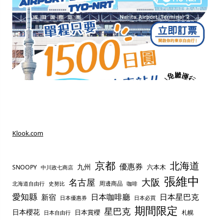
Klook.com
京都
北海道
優惠券
九州
六本木
SNOOPY
中川政七商店
張維中
名古屋
大阪
周邊商品
史努比
北海道自由行
咖啡
愛知縣
日本咖啡廳
日本星巴克
新宿
日本優惠券
日本必買
期間限定
星巴克
日本櫻花
日本賞櫻
札幌
日本自由行