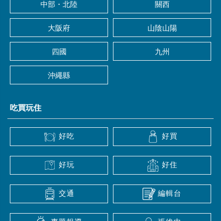
中部・北陸
關西
大阪府
山陰山陽
四國
九州
沖繩縣
吃買玩住
好吃
好買
好玩
好住
交通
編輯台