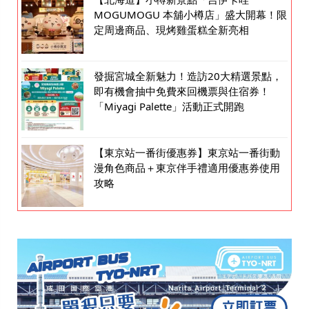
MOGUMOGU 本舖小樽店」盛大開幕！限
定周邊商品、現烤雞蛋糕全新亮相
發掘宮城全新魅力！造訪20大精選景點，
即有機會抽中免費來回機票與住宿券！
「Miyagi Palette」活動正式開跑
【東京站一番街優惠券】東京站一番街動
漫角色商品＋東京伴手禮適用優惠券使用
攻略