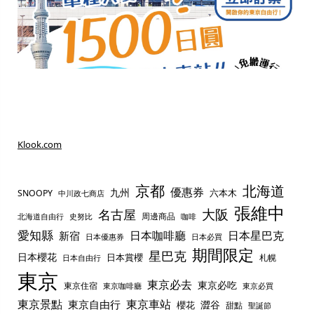
Klook.com
京都
北海道
優惠券
九州
六本木
SNOOPY
中川政七商店
張維中
名古屋
大阪
周邊商品
史努比
北海道自由行
咖啡
愛知縣
日本咖啡廳
日本星巴克
新宿
日本優惠券
日本必買
期間限定
星巴克
日本櫻花
日本賞櫻
札幌
日本自由行
東京
東京必去
東京必吃
東京住宿
東京咖啡廳
東京必買
東京景點
東京車站
東京自由行
澀谷
櫻花
甜點
聖誕節