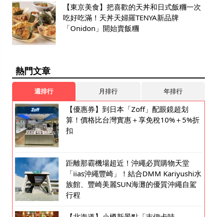
【東京美食】把喜歡的天丼和日式飯糰一次
吃好吃滿！天丼天婦羅TENYA新品牌
「Onidon」開始賣飯糰
熱門文章
週排行
月排行
年排行
【優惠券】到日本「Zoff」配眼鏡超划
算！價格比台灣實惠＋享免稅10%＋5%折
扣
距離那霸機場超近！沖繩必買購物天堂
「iias沖繩豐崎」！結合DMM Kariyushi水
族館、豐崎美麗SUN海灘的優質沖繩自駕
行程
【北海道】小樽新景點「吉伊卡哇