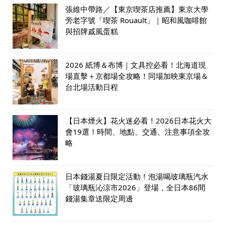
張維中帶路／【東京喫茶店推薦】東京大學
旁老字號「喫茶 Rouault」｜昭和風咖啡館
與招牌戚風蛋糕
2026 紙博＆布博｜文具控必看！北海道現
場直擊＋京都場全攻略！同場加映東京場＆
台北場活動日程
【日本煙火】花火迷必看！2026日本花火大
會19選！時間、地點、交通、注意事項全攻
略
日本錢湯夏日限定活動！泡湯喝玻璃瓶汽水
「玻璃瓶沁涼市2026」登場，全日本86間
錢湯集章送限定周邊