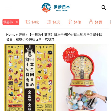
優惠券
好吃
好玩
好住
好買
Home
»
好買
»
【中川政七商店】日本全國迷你鄉土玩具扭蛋完全版
發售，精緻小巧傳統玩具一次收齊