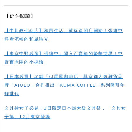
【延伸閱讀】
【中川政七商店】和風生活，就從這間店開始！張維中
靜看流轉的和風時光
【東京中野必逛】張維中：闖入百寶箱的繁華世界！中
野百老匯的小探險
【日本必買】老舖「但馬屋咖啡店」與京都人氣雜貨品
牌「AIUEO」合作推出「KUMA COFFEE」系列吸引年
輕世代
文具控女子必見！3日限定日本最大級文具祭，「文具女
子博」12月東京登場