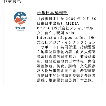
作者資訊
步步日本編輯部
《步步日本》於 2009 年 9 月 30
日由日本出版社 MEDIA
PORTA（株式会社メディアポル
タ）創立，現與 Asia
Interaction Supports Inc.（株
式会社アジア・インタラクション
・サポート）共同營運。持續透過
在地採訪與原創內容，向旅人傳遞
豐富且真實的日本魅力，並提供最
新、最貼近在地的日本情報，內容
涵蓋旅遊、美食、購物、文化觀察
及人物故事等多元主題，希望幫助
喜愛日本的台灣讀者發掘更多旅遊
靈感，規劃屬於自己的日本之旅。