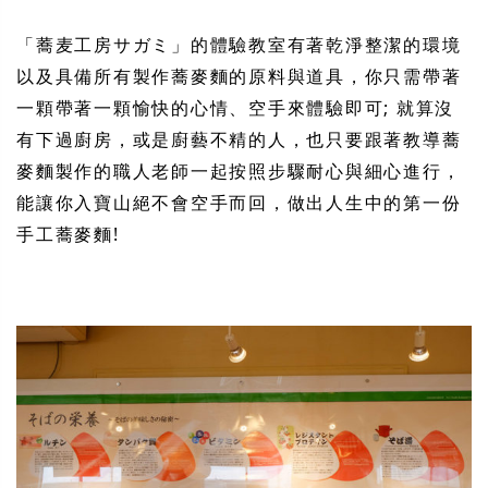
「蕎麦工房サガミ」的體驗教室有著乾淨整潔的環境
以及具備所有製作蕎麥麵的原料與道具，你只需帶著
一顆帶著一顆愉快的心情、空手來體驗即可; 就算沒
有下過廚房，或是廚藝不精的人，也只要跟著教導蕎
麥麵製作的職人老師一起按照步驟耐心與細心進行，
能讓你入寶山絕不會空手而回，做出人生中的第一份
手工蕎麥麵!