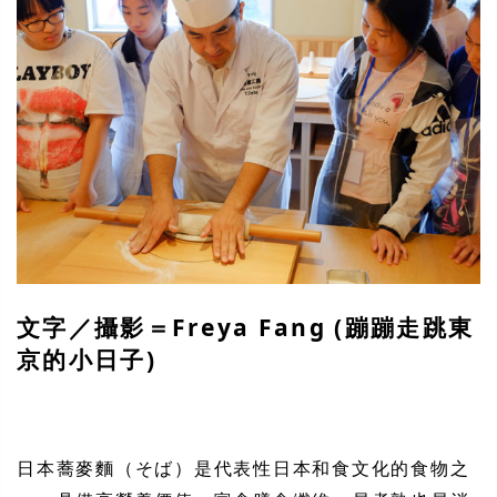
文字／攝影＝Freya Fang (蹦蹦走跳東
京的小日子)
日本蕎麥麵（そば）是代表性日本和食文化的食物之