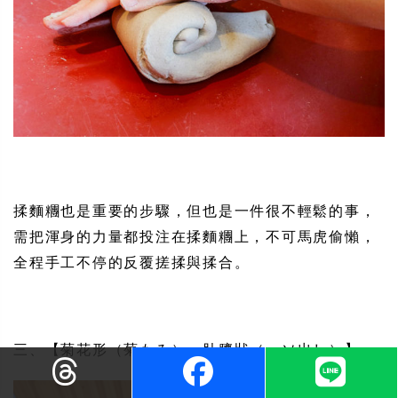
揉麵糰也是重要的步驟，但也是一件很不輕鬆的事，
需把渾身的力量都投注在揉麵糰上，不可馬虎偷懶，
全程手工不停的反覆搓揉與揉合。
三、【菊花形（菊もみ）、肚臍狀（へソ出し）】