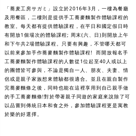
「蕎麦工房サガミ」設立於2016年3月，一樓為餐廳
及用餐區，二樓則是提供手工蕎麥麵製作體驗課程的
教室。每天都有提供體驗課程，在平日和國定假日時
有開放1個場次的體驗課程; 周末(六、日)則開放上午
和下午共2場體驗課程。只要有興趣，不管哪天都可
以前來參加手作蕎麥麵製作體驗課程! 而開放報名手
工蕎麥麵製作體驗課程的人數從1位起至40人或以上
的團體皆可參與，不論是獨自一人、朋友、夫妻、情
侶或是親子家族想來體驗都很適合。並且在親自製作
完蕎麥麵條之後，同時也能在這裡享用到自己親手做
的手工蕎麥麵條!對於帶著親子同遊的家庭來說除了可
以品嘗到傳統日本和食之外，參加體驗課程更是寓教
於樂的好選擇。