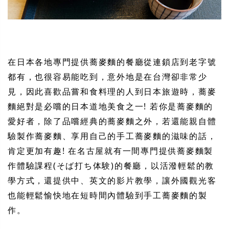
在日本各地專門提供蕎麥麵的餐廳從連鎖店到老字號
都有，也很容易能吃到，意外地是在台灣卻非常少
見，因此喜歡品嘗和食料理的人到日本旅遊時，蕎麥
麵絕對是必嚐的日本道地美食之一! 若你是蕎麥麵的
愛好者，除了品嚐經典的蕎麥麵之外，若還能親自體
驗製作蕎麥麵、享用自己的手工蕎麥麵的滋味的話，
肯定更加有趣! 在名古屋就有一間專門提供蕎麥麵製
作體驗課程(そば打ち体験)的餐廳，以活潑輕鬆的教
學方式，還提供中、英文的影片教學，讓外國觀光客
也能輕鬆愉快地在短時間內體驗到手工蕎麥麵的製
作。