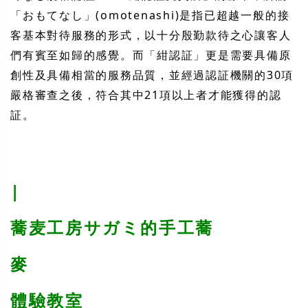
「おもてなし」(omotenashi)是指已超越一般的接
客基本對待服務的形式，以十分殷勤款待之心讓客人
們有賓至如歸的感覺。而「紺認証」更是需要具備原
創性及具備相當的服務品質，並經過認証機關的30項
嚴格審查之後，符合其中21項以上者才能獲得的認
証。
|
蕎麦工房サガミ的手工蕎
麥
體驗教室