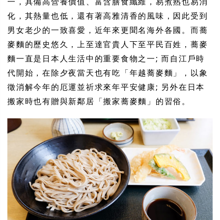
一，具備高營養價值、富含膳食纖維，易煮熟也易消
化，其熱量也低，還有著高雅清香的風味，因此受到
男女老少的一致喜愛，近年來更聞名海外各國。而蕎
麥麵的歷史悠久，上至達官貴人下至平民百姓，蕎麥
麵一直是日本人生活中的重要食物之一; 而自江戶時
代開始，在除夕夜當天也有吃「年越蕎麥麵」，以象
徵消解今年的厄運並祈求來年平安健康; 另外在日本
搬家時也有贈與新鄰居「搬家蕎麥麵」的習俗。