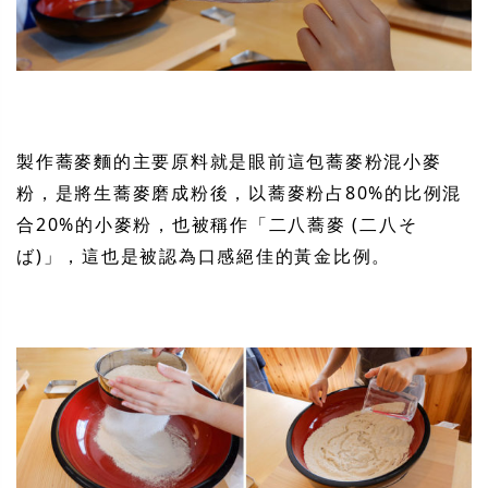
製作蕎麥麵的主要原料就是眼前這包蕎麥粉混小麥
粉，是將生蕎麥磨成粉後，以蕎麥粉占80%的比例混
合20%的小麥粉，也被稱作「二八蕎麥 (二八そ
ば)」，這也是被認為口感絕佳的黃金比例。