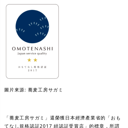
圖片來源: 蕎麦工房サガミ
「蕎麦工房サガミ」還榮獲日本經濟產業省的「おも
てなし規格認証2017 紺認証受賞店」的標章，所謂