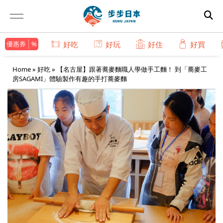
優惠券
好吃
好玩
好住
好買
Home
»
好吃
»
【名古屋】跟著蕎麥麵職人學做手工麵！ 到「蕎麥工
房SAGAMI」體驗製作有趣的手打蕎麥麵