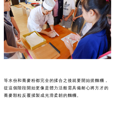
等水份和蕎麥粉都完全的揉合之後就要開始搓麵糰，
從這個階段開始更像是體力活般需具備耐心將方才的
蕎麥顆粒反覆揉製成​​光滑柔韌的麵糰。