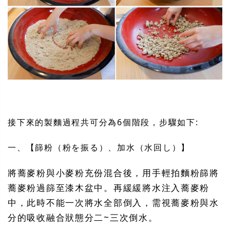
接下來的製麵過程共可分為6個階段，步驟如下:
一、【篩粉（粉を振る）、加水（水回し）】
將蕎麥粉與小麥粉充份混合後，用手輕拍麵粉篩將
蕎麥粉過篩至漆木盆中。再緩緩將水注入蕎麥粉
中，此時不能一次將水全部倒入，需視蕎麥粉與水
分的吸收融合狀態分二~三次倒水。