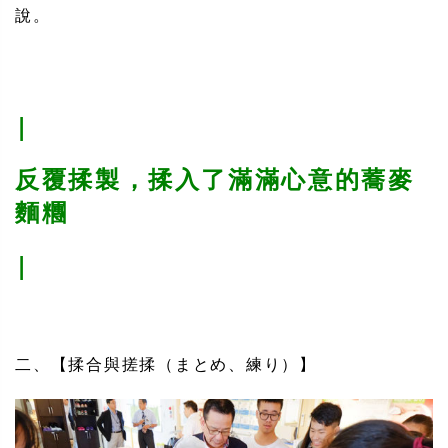
說。
|
反覆揉製，揉入了滿滿心意的蕎麥
麵糰
|
二、【揉合與搓揉（まとめ、練り）】