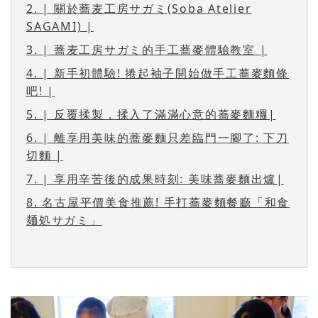
2.
| 關於蕎麦工房サガミ(Soba Atelier
SAGAMI) |
3.
| 蕎麦工房サガミ的手工蕎麥體驗教室 |
4.
| 新手初體驗! 捲起袖子開始做手工蕎麥麵條
吧! |
5.
| 反覆揉製，揉入了滿滿心意的蕎麥麵糰|
6.
| 離享用美味的蕎麥麵只差臨門一腳了: 下刀
切麵 |
7.
| 享用辛苦後的成果時刻: 美味蕎麥麵出爐|
8.
名古屋平價美食推薦! 手打蕎麥麵餐廳「和食
麺処サガミ」