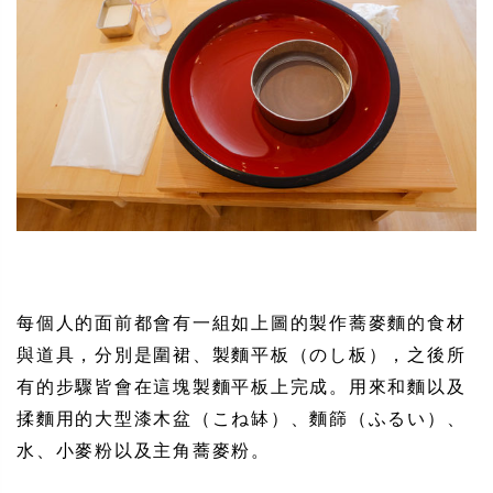
每個人的面前都會有一組如上圖的製作蕎麥麵的食材
與道具，分別是圍裙、製麵平板（のし板），之後所
有的步驟皆會在這塊製麵平板上完成。用來和麵以及
揉麵用的大型漆木盆（こね缽）、麵篩（ふるい）、
水、小麥粉以及主角蕎麥粉。