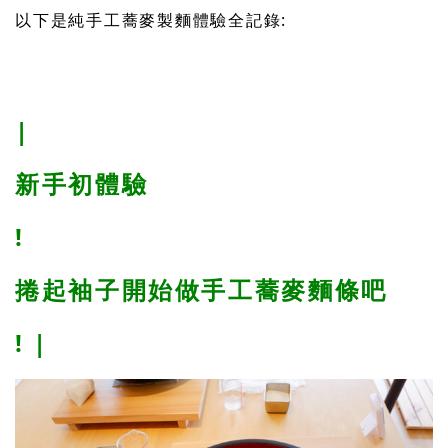
以下是純手工蕎麥製麵體驗全記錄:
|
新手初體驗
!
捲起袖子開始做手工蕎麥麵條吧
! |