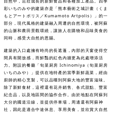
自然中，茁壯成長的新鮮食品和各種加工產品。四季
彩いちのみや的建築亦是「熊本藝術之城計畫（くま
もとアートポリス／Kumamoto Artpolis）」的一
部分，現代風格的建築融入周遭的自然環境，被阿蘇
的山脈和農田景觀環繞，讓旅人在購物和品味美食的
同時，感受大自然的恩賜。
建築的入口處擁有時尚的長遮蓬，內部的天窗使得空
間具有開放感，而鮮豔的紅色內牆更為此處增添活
力。附設的餐廳「旬菜厨房 Ichinomiya（旬菜厨房
いちのみや）」提供在地特產的當季新鮮蔬菜，經由
廚師的精心烹製，可以品嚐到阿蘇大地的豐富滋味。
除了新鮮食材，這裡還有花卉銷售、各式甜點、豐富
紀念品，以及地區間的協作合作。由於地點在阿蘇到
大分的國道沿線，並提供停車場，周邊還有阿蘇神
社，因此是適合中途休息、享用美食，並欣賞大自然