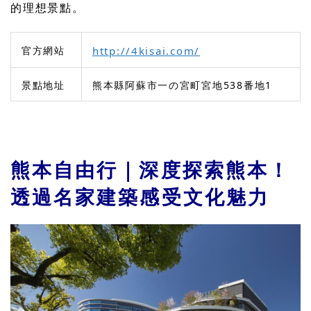
的理想景點。
官方網站
http://4kisai.com/
景點地址
熊本縣阿蘇市一の宮町宮地538番地1
熊本自由行｜深度探索熊本！
透過名家建築感受文化魅力