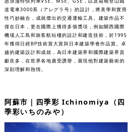
急浪漫特快列車VSE、MSE、GSE，以及箱根登山鐵
道電車3000系（アレグラ号）的設計，將美學和實用
性巧妙融合，成就傑出的交通運輸工具。建築作品不
僅在日本，更在國際上獲得多個獎項，例如關西國際
機場人工島和旅客航站樓的設計和建造技術，於1995
年獲得日經BP技術賞大賞與日本建築學會作品賞。卓
越的建築設計和成就，為日本建築界和國際建築界貢
獻良多，在世界各地廣受讚譽，展現他對建築藝術的
深刻理解和熱情。
阿蘇市｜四季彩 Ichinomiya（四
季彩いちのみや）