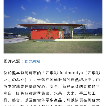
圖片來源：
官方網站
位於熊本縣阿蘇市的「四季彩 Ichinomiya（四季彩
いちのみや）」，坐落在阿蘇壯麗的自然環境中，由
熊本當地農戶提供安心、安全、新鮮蔬菜的直接銷售
商店，販售各種當季蔬菜、水果、大米、手工加工
品、熟食、以及便當等眾多產品，可以購買在阿蘇大