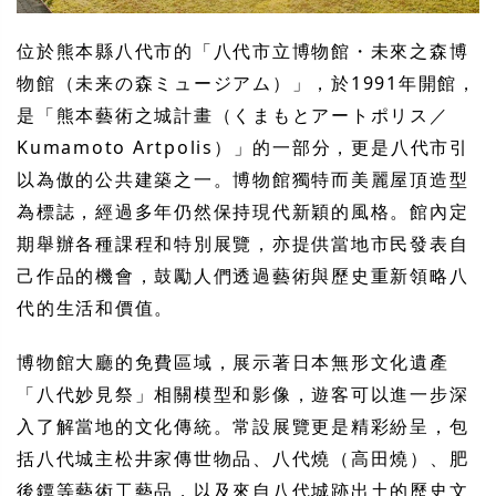
位於熊本縣八代市的「八代市立博物館・未來之森博
物館（未来の森ミュージアム）」，於1991年開館，
是「熊本藝術之城計畫（くまもとアートポリス／
Kumamoto Artpolis）」的一部分，更是八代市引
以為傲的公共建築之一。博物館獨特而美麗屋頂造型
為標誌，經過多年仍然保持現代新穎的風格。館內定
期舉辦各種課程和特別展覽，亦提供當地市民發表自
己作品的機會，鼓勵人們透過藝術與歷史重新領略八
代的生活和價值。
博物館大廳的免費區域，展示著日本無形文化遺產
「八代妙見祭」相關模型和影像，遊客可以進一步深
入了解當地的文化傳統。常設展覽更是精彩紛呈，包
括八代城主松井家傳世物品、八代燒（高田燒）、肥
後鐔等藝術工藝品，以及來自八代城跡出土的歷史文