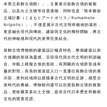
本県立装飾古墳館）」，主要展示裝飾古墳的複製
品，以及出土文物等珍貴遺物，同時也是「熊本藝術
之城計畫（くまもとアートポリス／Kumamoto
Artpolis）」，不僅是展示古代文明和藝術的場所，
更是融合現代與傳統、建築與文化的獨特體驗，將古
代的神秘感和現代的美學完美結合。
裝飾古墳博物館的建築設計極具特色，整個建築以前
方後圓的形狀為靈感，呈現現代與古代文明的和諧融
合。外觀上模擬古墳的形狀，與周圍的古墳群形成有
趣的對照，長長的坡道從入口一直通往裝飾古墳的展
示區，來到此地得以跟隨著古代文明的足跡，感受古
老時代的奧秘。博物館內還可以欣賞裝飾古墳的複製
品，更收藏眾多出土文物，提供古代日本歷史和藝術
文化的寶貴見證。