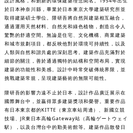
設計風格，和創新的環保建築理念聞名。1954年出生
於日本神奈川縣，畢業於日本東京大學建築研究所並
取得建築碩士學位。隈研吾將自然與建築相互融合，
通過運用天然材料、自然光和綠色植物，創造出令人
驚艷的舒適空間。無論是住宅、文化機構、商業建築
和城市規劃項目，都反映他對於環境可持續性，以及
人類與自然和諧共處的深刻思考。建築作品充滿對於
細節的關注，善於通過獨特的結構和空間布局，實現
建築的功能性和美感。設計中時常突破傳統界限，並
挑戰建築常規，呈現建築藝術的無限可能性。
隈研吾的影響力遠不止於日本，設計作品廣泛展示在
國際舞台中，並贏得眾多建築獎項和榮譽。重要作品
有日本東京都的KITTE（東京車站周邊）、新國立競
技場、JR東日本高輪Gateway站（高輪ゲートウェイ
駅），以及台灣台中的勤美術館等。建築作品散發日