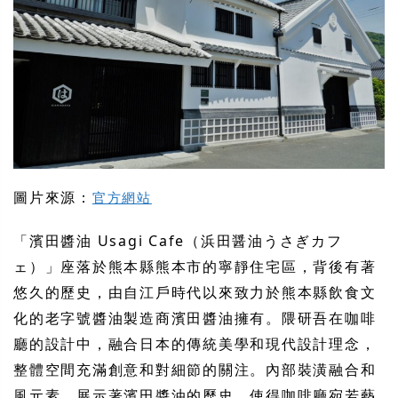
圖片來源：
官方網站
「濱田醬油 Usagi Cafe（浜田醤油うさぎカフ
ェ）」座落於熊本縣熊本市的寧靜住宅區，背後有著
悠久的歷史，由自江戶時代以來致力於熊本縣飲食文
化的老字號醬油製造商濱田醬油擁有。隈研吾在咖啡
廳的設計中，融合日本的傳統美學和現代設計理念，
整體空間充滿創意和對細節的關注。內部裝潢融合和
風元素，展示著濱田醬油的歷史，使得咖啡廳宛若藝