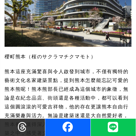
櫻町熊本（桜のサクラマチクマモト）
熊本這座充滿驚喜與令人啟發到城市，不僅有獨特的
藝術文化名家建築景點，提到熊本怎麼能忘記可愛的
熊本熊呢！熊本熊部長已經成為這個城市的象徵，無
論是在紀念品店、街頭還是各種活動中，都可以看到
這個圓滾滾的可愛吉祥物，他的存在更讓熊本自由行
充滿樂趣與活力。無論是建築迷還是大自然愛好者，
熊本都是值得深入探訪的好去處。漫遊於這些藝術建
築之中，感受著文化的厚重，而大自然的鬼斧神工，