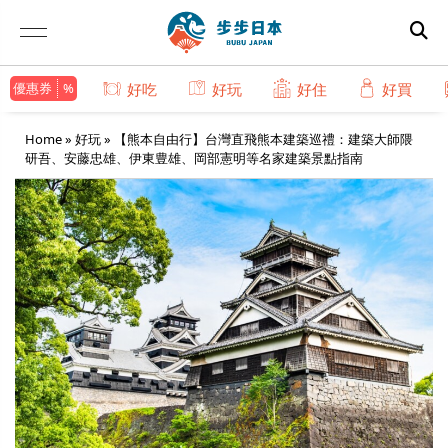
優惠券
好吃
好玩
好住
好買
Home
»
好玩
»
【熊本自由行】台灣直飛熊本建築巡禮：建築大師隈
研吾、安藤忠雄、伊東豊雄、岡部憲明等名家建築景點指南