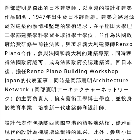
岡部憲明是傑出的日本建築師，以卓越的設計和建築
作品聞名，1947年出生於日本靜岡縣。建築之路起源
於對建築的熱情和堅定的學術追求，在早稲田大學理
工學部建築學科學習並取得學士學位，並作為法國政
府給費研修生前往法國，與著名義大利建築師Renzo
Piano合作，參與法國和義大利的建築專案，同時獲
得法國政府認可，成為法國政府公認建築師。回日本
後，擔任Renzo Piano Building Workshop
Japan的代表董事，同時是岡部憲明Architecture
Network（岡部憲明アーキテクチャーネットワー
ク）的主要負責人，擁有藝術工學博士學位，並投身
於教育事業，培養新一代建築師和設計師。
設計代表作包括關西國際空港的旅客航站樓，優雅而
現代的設計為機場增添獨特的風采。此外，參與小田