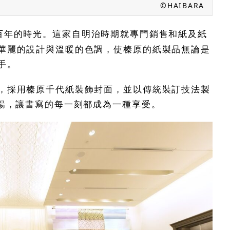
©HAIBARA
百年的時光。這家自明治時期就專門銷售和紙及紙
華麗的設計與溫暖的色調，使榛原的紙製品無論是
手。
，採用榛原千代紙裝飾封面，並以傳統裝訂技法製
順暢，讓書寫的每一刻都成為一種享受。