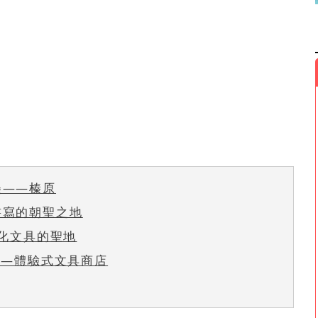
美——榛原
書寫的朝聖之地
性化文具的聖地
S——體驗式文具商店