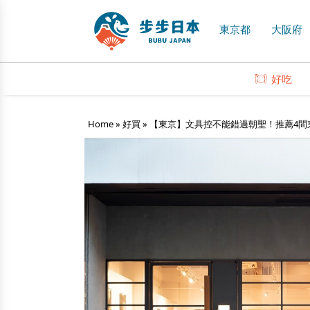
東京都
大阪府
好吃
Home
»
好買
»
【東京】文具控不能錯過朝聖！推薦4間