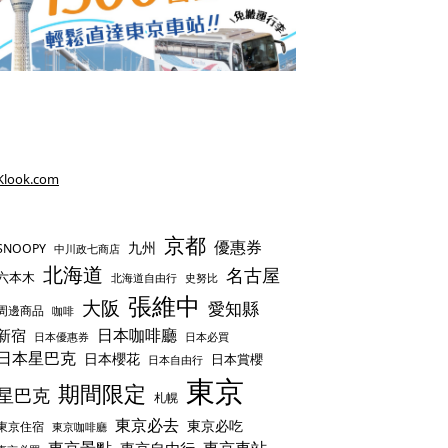
Klook.com
京都
優惠券
九州
SNOOPY
中川政七商店
北海道
名古屋
六本木
史努比
北海道自由行
張維中
大阪
愛知縣
周邊商品
咖啡
日本咖啡廳
新宿
日本優惠券
日本必買
日本星巴克
日本櫻花
日本賞櫻
日本自由行
東京
期間限定
星巴克
札幌
東京必去
東京必吃
東京住宿
東京咖啡廳