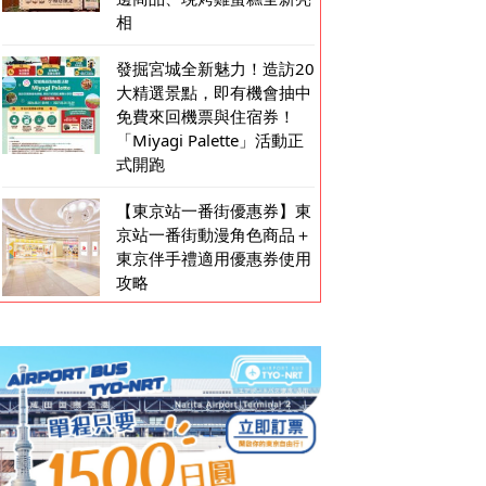
相
發掘宮城全新魅力！造訪20
大精選景點，即有機會抽中
免費來回機票與住宿券！
「Miyagi Palette」活動正
式開跑
【東京站一番街優惠券】東
京站一番街動漫角色商品＋
東京伴手禮適用優惠券使用
攻略