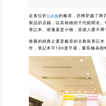
走進位於
的榛原，彷彿穿越了兩
日本橋
製品的店鋪，以其精緻的千代紙聞名。
筆記本、便箋還是小物，皆讓人愛不釋
推薦的經典之選是榛原的古典裝筆記本
作，筆記本可180度平展，書寫極為