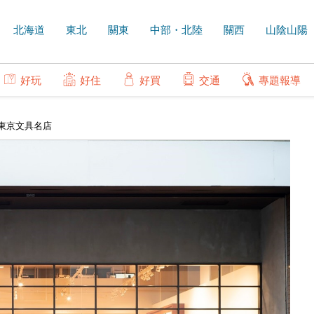
北海道
東北
關東
中部・北陸
關西
山陰山陽
好玩
好住
好買
交通
專題報導
東京文具名店