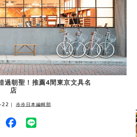
錯過朝聖！推薦4間東京文具名
店
-22
｜
步步日本編輯部