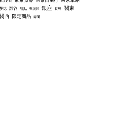
東京景點
東京車站
東京自由行
東京必買
銀座
關東
澀谷
櫻花
甜點
聖誕節
長野
關西
限定商品
靜岡