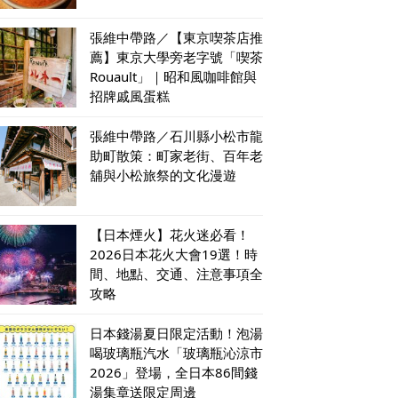
張維中帶路／【東京喫茶店推
薦】東京大學旁老字號「喫茶
Rouault」｜昭和風咖啡館與
招牌戚風蛋糕
張維中帶路／石川縣小松市龍
助町散策：町家老街、百年老
舖與小松旅祭的文化漫遊
【日本煙火】花火迷必看！
2026日本花火大會19選！時
間、地點、交通、注意事項全
攻略
日本錢湯夏日限定活動！泡湯
喝玻璃瓶汽水「玻璃瓶沁涼市
2026」登場，全日本86間錢
湯集章送限定周邊