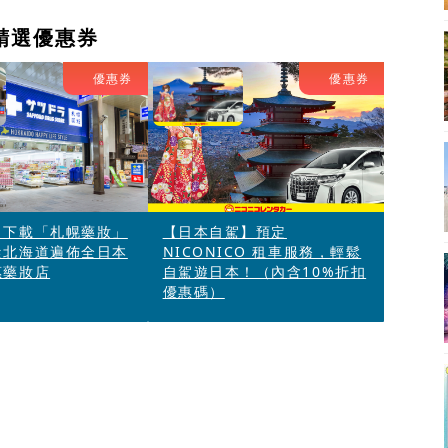
精選優惠券
優惠券
優惠券
】下載「札幌藥妝」
【日本自駕】預定
從北海道遍佈全日本
NICONICO 租車服務，輕鬆
惠藥妝店
自駕遊日本！（內含10%折扣
優惠碼）