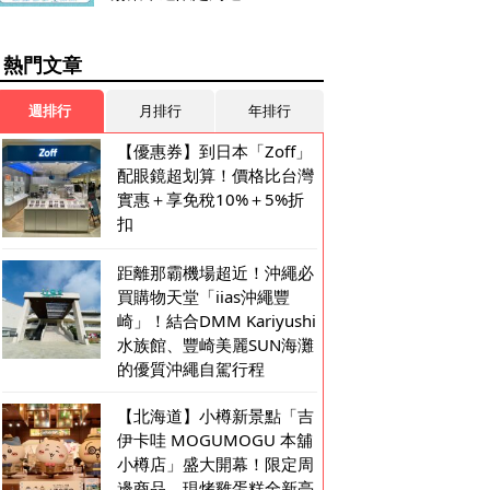
熱門文章
週排行
月排行
年排行
【優惠券】到日本「Zoff」
配眼鏡超划算！價格比台灣
實惠＋享免稅10%＋5%折
扣
距離那霸機場超近！沖繩必
買購物天堂「iias沖繩豐
崎」！結合DMM Kariyushi
水族館、豐崎美麗SUN海灘
的優質沖繩自駕行程
【北海道】小樽新景點「吉
伊卡哇 MOGUMOGU 本舖
小樽店」盛大開幕！限定周
邊商品、現烤雞蛋糕全新亮