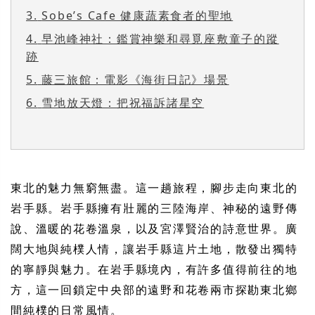
3.
Sobe’s Cafe 健康蔬素食者的聖地
4.
早池峰神社：鑑賞神樂和尋覓座敷童子的蹤
跡
5.
藤三旅館：電影《海街日記》場景
6.
雪地放天燈：把祝福訴諸星空
東北的魅力無窮無盡。這一趟旅程，腳步走向東北的
岩手縣。岩手縣擁有壯麗的三陸海岸、神秘的遠野傳
說、溫暖的花卷溫泉，以及宮澤賢治的詩意世界。廣
闊大地與純樸人情，讓岩手縣這片土地，散發出獨特
的寧靜與魅力。在岩手縣境內，有許多值得前往的地
方，這一回鎖定中央部的遠野和花卷兩市探勘東北鄉
間純樸的日常風情。