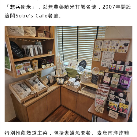
「惣兵衛米」，以無農藥糙米打響名號，2007年開設
這間Sobe’s Cafe餐廳。
特別推薦幾道主菜，包括素鰻魚套餐、素唐南洋炸雞