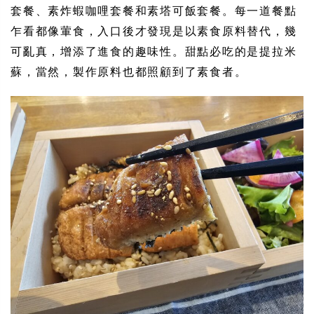
套餐、素炸蝦咖哩套餐和素塔可飯套餐。每一道餐點
乍看都像葷食，入口後才發現是以素食原料替代，幾
可亂真，增添了進食的趣味性。甜點必吃的是提拉米
蘇，當然，製作原料也都照顧到了素食者。