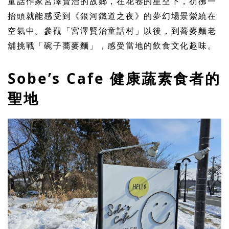
童話作家宮澤賢治的故鄉，在花卷的星空下，彷彿一
抬頭就能感受到《銀河鐵道之夜》的夢幻場景縈繞在
空氣中。參觀「宮澤賢治童話村」以後，到蕎麥麵老
舖挑戰「碗子蕎麥麵」，感受當地的飲食文化趣味。
Sobe’s Cafe 健康蔬素食者的
聖地