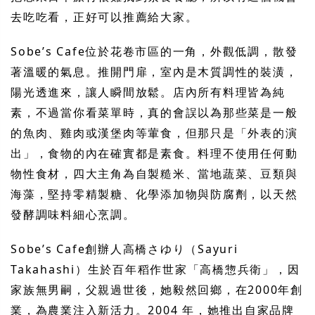
去吃吃看，正好可以推薦給大家。
Sobe’s Cafe位於花卷市區的一角，外觀低調，散發
著溫暖的氣息。推開門扉，室內是木質調性的裝潢，
陽光透進來，讓人瞬間放鬆。店內所有料理皆為純
素，不過當你看菜單時，真的會誤以為那些菜是一般
的魚肉、雞肉或漢堡肉等葷食，但那只是「外表的演
出」，食物的內在確實都是素食。料理不使用任何動
物性食材，四大主角為自製糙米、當地蔬菜、豆類與
海藻，堅持零精製糖、化學添加物與防腐劑，以天然
發酵調味料細心烹調。
Sobe’s Cafe創辦人高橋さゆり（Sayuri
Takahashi）生於百年稻作世家「高橋惣兵衛」，因
家族無男嗣，父親過世後，她毅然回鄉，在2000年創
業，為農業注入新活力。2004 年，她推出自家品牌