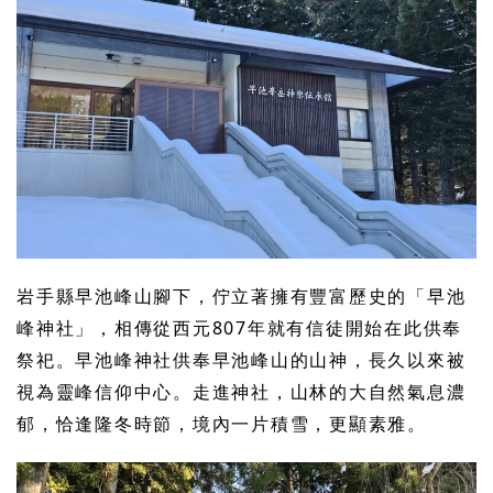
岩手縣早池峰山腳下，佇立著擁有豐富歷史的「早池
峰神社」，相傳從西元807年就有信徒開始在此供奉
祭祀。早池峰神社供奉早池峰山的山神，長久以來被
視為靈峰信仰中心。走進神社，山林的大自然氣息濃
郁，恰逢隆冬時節，境內一片積雪，更顯素雅。