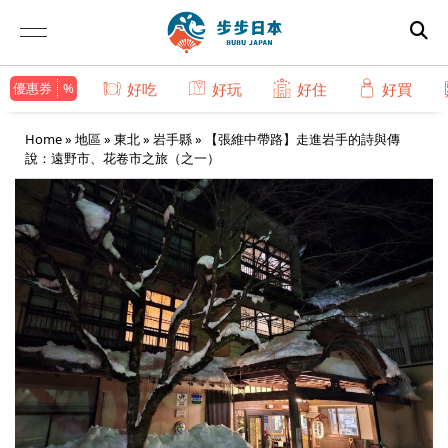
優惠券
好吃
好玩
好住
好買
Home
»
地區
»
東北
»
岩手縣
»
【張維中帶路】走進岩手的詩與傳
說：遠野市、花卷市之旅（之一）