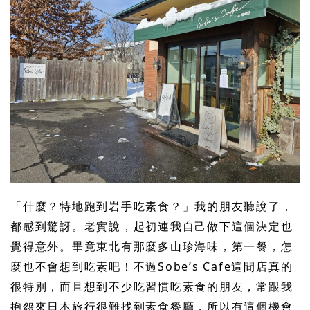
「什麼？特地跑到岩手吃素食？」我的朋友聽說了，
都感到驚訝。老實說，起初連我自己做下這個決定也
覺得意外。畢竟東北有那麼多山珍海味，第一餐，怎
麼也不會想到吃素吧！不過Sobe’s Cafe這間店真的
很特別，而且想到不少吃習慣吃素食的朋友，常跟我
抱怨來日本旅行很難找到素食餐廳，所以有這個機會