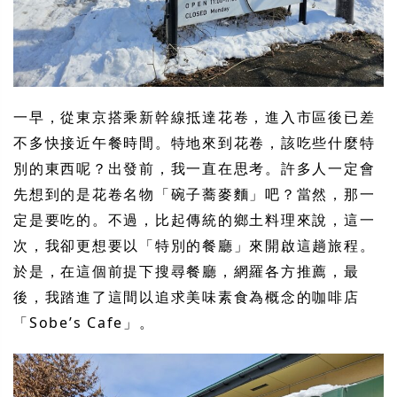
一早，從東京搭乘新幹線抵達花卷，進入市區後已差
不多快接近午餐時間。特地來到花卷，該吃些什麼特
別的東西呢？出發前，我一直在思考。許多人一定會
先想到的是花卷名物「碗子蕎麥麵」吧？當然，那一
定是要吃的。不過，比起傳統的鄉土料理來說，這一
次，我卻更想要以「特別的餐廳」來開啟這趟旅程。
於是，在這個前提下搜尋餐廳，網羅各方推薦，最
後，我踏進了這間以追求美味素食為概念的咖啡店
「Sobe’s Cafe」。