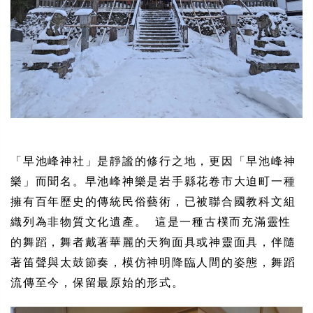
「早池峰神社」是靜謐的修行之地，更因「早池峰神
樂」而聞名。早池峰神樂是岩手縣花卷市大迫町一種
擁有百年歷史的傳統民俗藝術，已被聯合國教科文組
織列為非物質文化遺產。 這是一種古樸而充滿靈性
的舞蹈，舞者戴著華麗的天狗面具或神靈面具，伴隨
著笛聲與太鼓節奏，模仿神明降臨人間的姿態，舞蹈
流傳至今，保留最原始的形式。