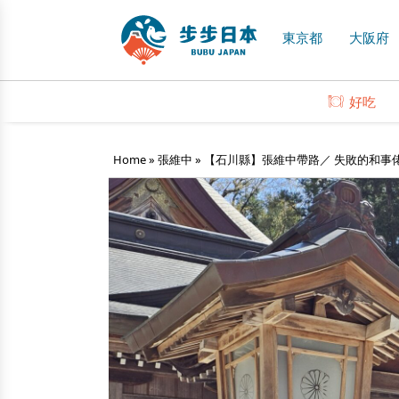
東京都
大阪府
好吃
Home
»
張維中
»
【石川縣】張維中帶路／ 失敗的和事