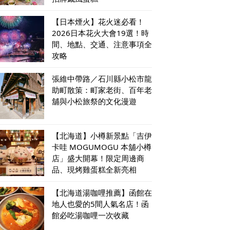
【日本煙火】花火迷必看！
2026日本花火大會19選！時
間、地點、交通、注意事項全
攻略
張維中帶路／石川縣小松市龍
助町散策：町家老街、百年老
舖與小松旅祭的文化漫遊
【北海道】小樽新景點「吉伊
卡哇 MOGUMOGU 本舖小樽
店」盛大開幕！限定周邊商
品、現烤雞蛋糕全新亮相
【北海道湯咖哩推薦】函館在
地人也愛的5間人氣名店！函
館必吃湯咖哩一次收藏