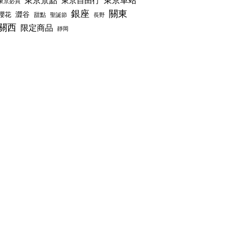
東京景點
東京車站
東京自由行
東京必買
銀座
關東
澀谷
櫻花
甜點
聖誕節
長野
關西
限定商品
靜岡