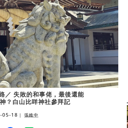
路／ 失敗的和事佬，最後還能
神？白山比咩神社參拜記
-05-18
｜
張維中