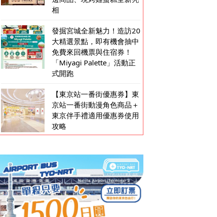
相
發掘宮城全新魅力！造訪20
大精選景點，即有機會抽中
免費來回機票與住宿券！
「Miyagi Palette」活動正
式開跑
【東京站一番街優惠券】東
京站一番街動漫角色商品＋
東京伴手禮適用優惠券使用
攻略