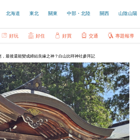
北海道
東北
關東
中部・北陸
關西
山陰山陽
好玩
好住
好買
交通
專題報導
佬，最後還能變成締結良緣之神？白山比咩神社參拜記