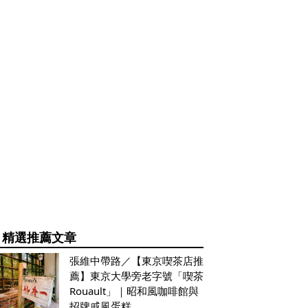
精選推薦文章
張維中帶路／【東京喫茶店推
薦】東京大學旁老字號「喫茶
Rouault」｜昭和風咖啡館與
招牌戚風蛋糕