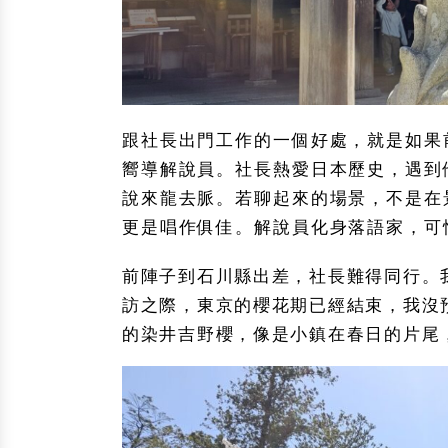
跟社長出門工作的一個好處，就是如果
嚮導解說員。社長熱愛日本歷史，遇到
說來龍去脈。若聊起來的場景，不是在
更是唱作俱佳。解說員化身落語家，可
前陣子到石川縣出差，社長難得同行。
訪之際，東京的櫻花期已經結束，我沒
的染井吉野櫻，像是小鎮在春日的片尾