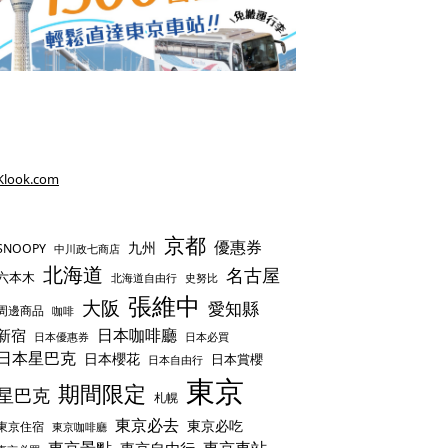
Klook.com
京都
優惠券
九州
SNOOPY
中川政七商店
北海道
名古屋
六本木
史努比
北海道自由行
張維中
大阪
愛知縣
周邊商品
咖啡
日本咖啡廳
新宿
日本優惠券
日本必買
日本星巴克
日本櫻花
日本賞櫻
日本自由行
東京
期間限定
星巴克
札幌
東京必去
東京必吃
東京住宿
東京咖啡廳