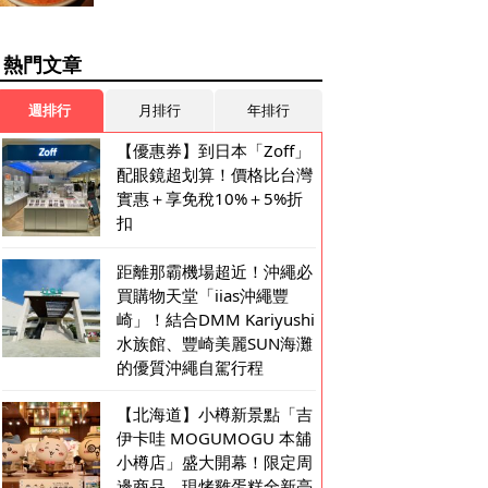
熱門文章
週排行
月排行
年排行
【優惠券】到日本「Zoff」
配眼鏡超划算！價格比台灣
實惠＋享免稅10%＋5%折
扣
距離那霸機場超近！沖繩必
買購物天堂「iias沖繩豐
崎」！結合DMM Kariyushi
水族館、豐崎美麗SUN海灘
的優質沖繩自駕行程
【北海道】小樽新景點「吉
伊卡哇 MOGUMOGU 本舖
小樽店」盛大開幕！限定周
邊商品、現烤雞蛋糕全新亮