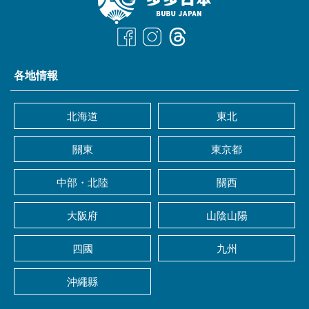
各地情報
北海道
東北
關東
東京都
中部・北陸
關西
大阪府
山陰山陽
四國
九州
沖繩縣