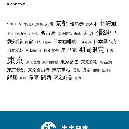
Klook.com
京都
北海道
優惠券
九州
六本木
SNOOPY
中川政七商店
張維中
名古屋
大阪
周邊商品
史努比
北海道自由行
咖啡
愛知縣
日本咖啡廳
日本星巴克
新宿
日本優惠券
日本必買
期間限定
星巴克
日本櫻花
日本賞櫻
札幌
日本自由行
東京
東京必去
東京必吃
東京住宿
東京咖啡廳
東京必買
東京景點
東京車站
東京自由行
澀谷
櫻花
甜點
聖誕節
銀座
關東
關西
限定商品
長野
靜岡