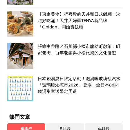
【東京美食】把喜歡的天丼和日式飯糰一次
吃好吃滿！天丼天婦羅TENYA新品牌
「Onidon」開始賣飯糰
張維中帶路／石川縣小松市龍助町散策：町
家老街、百年老舖與小松旅祭的文化漫遊
日本錢湯夏日限定活動！泡湯喝玻璃瓶汽水
「玻璃瓶沁涼市2026」登場，全日本86間
錢湯集章送限定周邊
熱門文章
週排行
月排行
年排行