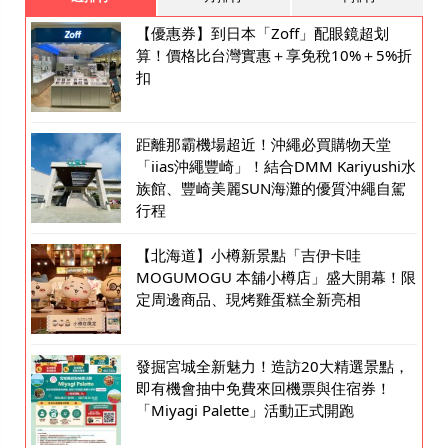
【優惠券】到日本「Zoff」配眼鏡超划
算！價格比台灣實惠＋享免稅10%＋5%折
扣
距離那霸機場超近！沖繩必買購物天堂
「iias沖繩豐崎」！結合DMM Kariyushi水
族館、豐崎美麗SUN海灘的優質沖繩自駕
行程
【北海道】小樽新景點「吉伊卡哇
MOGUMOGU 本舖小樽店」盛大開幕！限
定周邊商品、現烤雞蛋糕全新亮相
發掘宮城全新魅力！造訪20大精選景點，
即有機會抽中免費來回機票與住宿券！
「Miyagi Palette」活動正式開跑