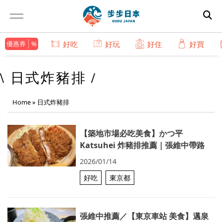
優惠券
好吃
好玩
好住
好買
\ 日式炸豬排 /
Home
»
日式炸豬排
【築地市場必吃美食】かつ平
Katsuhei 炸豬排推薦｜張維中帶路
2026/01/14
好吃
東京都
張維中推薦／【東京車站 美食】邁泉