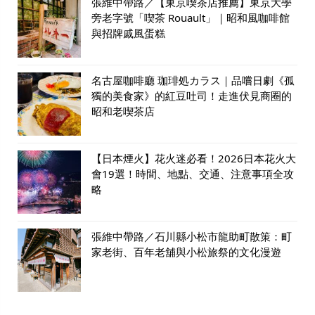
張維中帶路／【東京喫茶店推薦】東京大學
旁老字號「喫茶 Rouault」｜昭和風咖啡館
與招牌戚風蛋糕
名古屋咖啡廳 珈琲処カラス｜品嚐日劇《孤
獨的美食家》的紅豆吐司！走進伏見商圈的
昭和老喫茶店
【日本煙火】花火迷必看！2026日本花火大
會19選！時間、地點、交通、注意事項全攻
略
張維中帶路／石川縣小松市龍助町散策：町
家老街、百年老舖與小松旅祭的文化漫遊