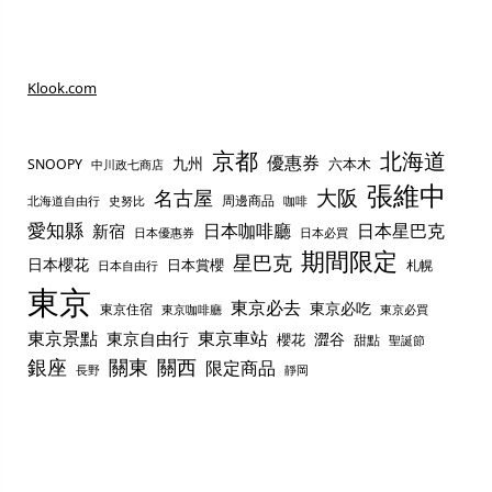
Klook.com
京都
北海道
優惠券
九州
六本木
SNOOPY
中川政七商店
張維中
名古屋
大阪
周邊商品
史努比
北海道自由行
咖啡
愛知縣
日本咖啡廳
日本星巴克
新宿
日本優惠券
日本必買
期間限定
星巴克
日本櫻花
日本賞櫻
札幌
日本自由行
東京
東京必去
東京必吃
東京住宿
東京咖啡廳
東京必買
東京景點
東京車站
東京自由行
澀谷
櫻花
甜點
聖誕節
銀座
關東
關西
限定商品
長野
靜岡