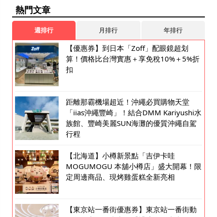
熱門文章
週排行
月排行
年排行
【優惠券】到日本「Zoff」配眼鏡超划
算！價格比台灣實惠＋享免稅10%＋5%折
扣
距離那霸機場超近！沖繩必買購物天堂
「iias沖繩豐崎」！結合DMM Kariyushi水
族館、豐崎美麗SUN海灘的優質沖繩自駕
行程
【北海道】小樽新景點「吉伊卡哇
MOGUMOGU 本舖小樽店」盛大開幕！限
定周邊商品、現烤雞蛋糕全新亮相
【東京站一番街優惠券】東京站一番街動