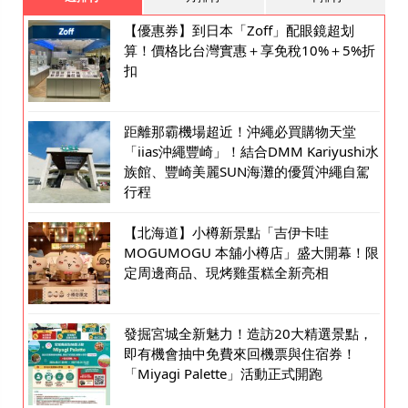
【優惠券】到日本「Zoff」配眼鏡超划
算！價格比台灣實惠＋享免稅10%＋5%折
扣
距離那霸機場超近！沖繩必買購物天堂
「iias沖繩豐崎」！結合DMM Kariyushi水
族館、豐崎美麗SUN海灘的優質沖繩自駕
行程
【北海道】小樽新景點「吉伊卡哇
MOGUMOGU 本舖小樽店」盛大開幕！限
定周邊商品、現烤雞蛋糕全新亮相
發掘宮城全新魅力！造訪20大精選景點，
即有機會抽中免費來回機票與住宿券！
「Miyagi Palette」活動正式開跑