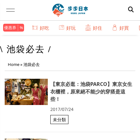
優惠券
好吃
好玩
好住
好買
\ 池袋必去 /
Home
»
池袋必去
【東京必逛：池袋PARCO】東京女生
衣櫃裡，原來絕不能少的穿搭是這
些！
2017/07/24
未分類