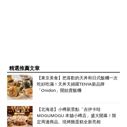
精選推薦文章
【東京美食】把喜歡的天丼和日式飯糰一次
吃好吃滿！天丼天婦羅TENYA新品牌
「Onidon」開始賣飯糰
【北海道】小樽新景點「吉伊卡哇
MOGUMOGU 本舖小樽店」盛大開幕！限
定周邊商品、現烤雞蛋糕全新亮相