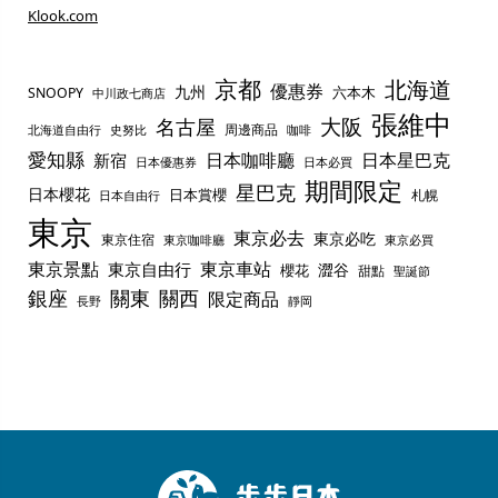
Klook.com
京都
北海道
優惠券
九州
六本木
SNOOPY
中川政七商店
張維中
名古屋
大阪
周邊商品
史努比
北海道自由行
咖啡
愛知縣
日本咖啡廳
日本星巴克
新宿
日本優惠券
日本必買
期間限定
星巴克
日本櫻花
日本賞櫻
札幌
日本自由行
東京
東京必去
東京必吃
東京住宿
東京咖啡廳
東京必買
東京景點
東京車站
東京自由行
澀谷
櫻花
甜點
聖誕節
銀座
關東
關西
限定商品
長野
靜岡