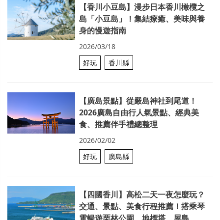
【香川小豆島】漫步日本香川橄欖之
島「小豆島」！集結療癒、美味與養
身的慢遊指南
2026/03/18
好玩
香川縣
【廣島景點】從嚴島神社到尾道！
2026廣島自由行人氣景點、經典美
食、推薦伴手禮總整理
2026/02/02
好玩
廣島縣
【四國香川】高松二天一夜怎麼玩？
交通、景點、美食行程推薦！搭乘琴
電暢遊栗林公園、地標塔、屋島