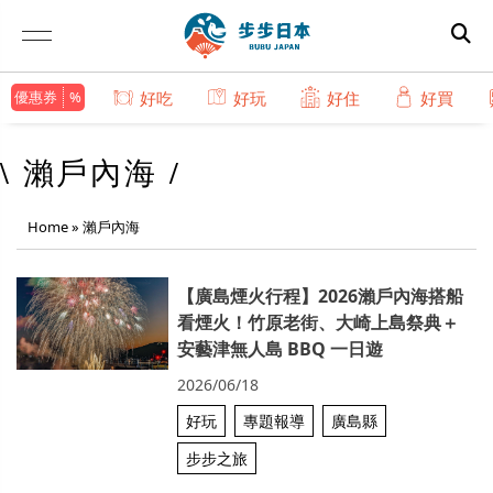
優惠券
好吃
好玩
好住
好買
\ 瀨戶內海 /
Home
»
瀨戶內海
【廣島煙火行程】2026瀨戶內海搭船
看煙火！竹原老街、大崎上島祭典＋
安藝津無人島 BBQ 一日遊
2026/06/18
好玩
專題報導
廣島縣
步步之旅