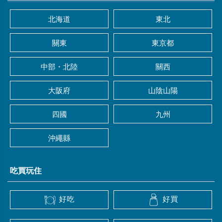
北海道
東北
關東
東京都
中部・北陸
關西
大阪府
山陰山陽
四國
九州
沖繩縣
吃買玩住
好吃
好買