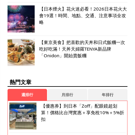
【日本煙火】花火迷必看！2026日本花火大
會19選！時間、地點、交通、注意事項全攻
略
【東京美食】把喜歡的天丼和日式飯糰一次
吃好吃滿！天丼天婦羅TENYA新品牌
「Onidon」開始賣飯糰
熱門文章
週排行
月排行
年排行
【優惠券】到日本「Zoff」配眼鏡超划
算！價格比台灣實惠＋享免稅10%＋5%折
扣