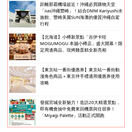
距離那霸機場超近！沖繩必買購物天堂
「iias沖繩豐崎」！結合DMM Kariyushi水
族館、豐崎美麗SUN海灘的優質沖繩自駕
行程
【北海道】小樽新景點「吉伊卡哇
MOGUMOGU 本舖小樽店」盛大開幕！限
定周邊商品、現烤雞蛋糕全新亮相
【東京站一番街優惠券】東京站一番街動
漫角色商品＋東京伴手禮適用優惠券使用
攻略
發掘宮城全新魅力！造訪20大精選景點，
即有機會抽中免費來回機票與住宿券！
「Miyagi Palette」活動正式開跑