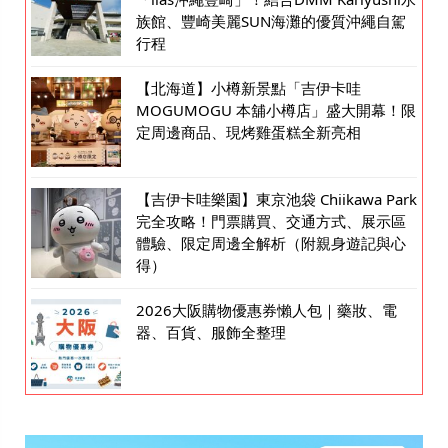
族館、豐崎美麗SUN海灘的優質沖繩自駕
行程
【北海道】小樽新景點「吉伊卡哇
MOGUMOGU 本舖小樽店」盛大開幕！限
定周邊商品、現烤雞蛋糕全新亮相
【吉伊卡哇樂園】東京池袋 Chiikawa Park
完全攻略！門票購買、交通方式、展示區
體驗、限定周邊全解析（附親身遊記與心
得）
2026大阪購物優惠券懶人包｜藥妝、電
器、百貨、服飾全整理