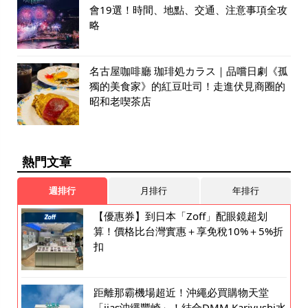
會19選！時間、地點、交通、注意事項全攻
略
名古屋咖啡廳 珈琲処カラス｜品嚐日劇《孤
獨的美食家》的紅豆吐司！走進伏見商圈的
昭和老喫茶店
熱門文章
週排行
月排行
年排行
【優惠券】到日本「Zoff」配眼鏡超划
算！價格比台灣實惠＋享免稅10%＋5%折
扣
距離那霸機場超近！沖繩必買購物天堂
「iias沖繩豐崎」！結合DMM Kariyushi水