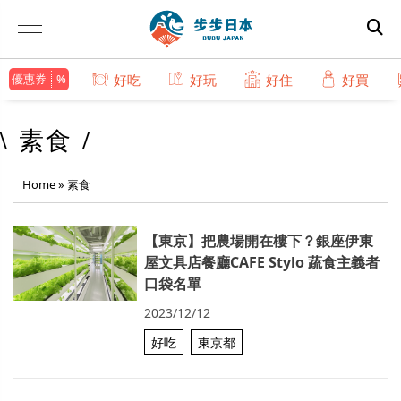
優惠券
好吃
好玩
好住
好買
\ 素食 /
Home
»
素食
【東京】把農場開在樓下？銀座伊東
屋文具店餐廳CAFE Stylo 蔬食主義者
口袋名單
2023/12/12
好吃
東京都