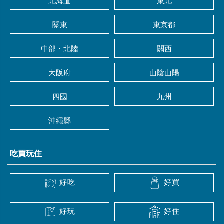
北海道
東北
關東
東京都
中部・北陸
關西
大阪府
山陰山陽
四國
九州
沖繩縣
吃買玩住
好吃
好買
好玩
好住