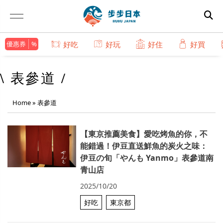
優惠券
好吃
好玩
好住
好買
\ 表參道 /
Home
»
表參道
【東京推薦美食】愛吃烤魚的你，不
能錯過！伊豆直送鮮魚的炭火之味：
伊豆の旬「やんも Yanmo」表參道南
青山店
2025/10/20
好吃
東京都