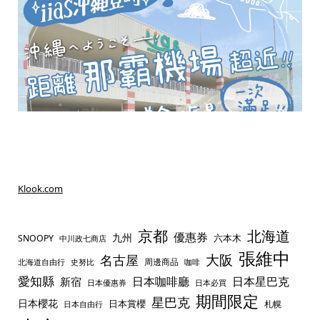
Klook.com
京都
北海道
優惠券
九州
六本木
SNOOPY
中川政七商店
張維中
名古屋
大阪
周邊商品
史努比
北海道自由行
咖啡
愛知縣
日本咖啡廳
日本星巴克
新宿
日本優惠券
日本必買
期間限定
星巴克
日本櫻花
日本賞櫻
札幌
日本自由行