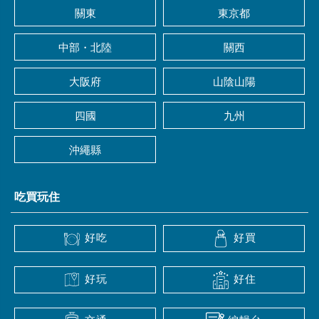
關東
東京都
中部・北陸
關西
大阪府
山陰山陽
四國
九州
沖繩縣
吃買玩住
好吃
好買
好玩
好住