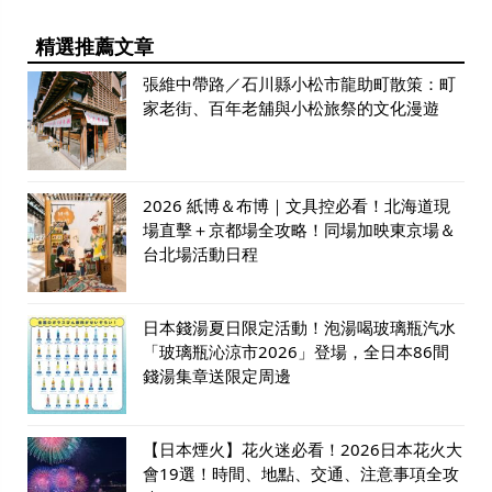
精選推薦文章
張維中帶路／石川縣小松市龍助町散策：町
家老街、百年老舖與小松旅祭的文化漫遊
2026 紙博＆布博｜文具控必看！北海道現
場直擊＋京都場全攻略！同場加映東京場＆
台北場活動日程
日本錢湯夏日限定活動！泡湯喝玻璃瓶汽水
「玻璃瓶沁涼市2026」登場，全日本86間
錢湯集章送限定周邊
【日本煙火】花火迷必看！2026日本花火大
會19選！時間、地點、交通、注意事項全攻