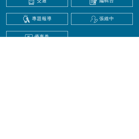
交通
編輯台
專題報導
張維中
優惠券
最新文章
2026大阪購物優惠券懶人包｜藥妝、電器、百貨、服
飾全整理
2026東京購物優惠券懶人包｜藥妝、電器、百貨、服
飾全整理
【優惠券】上野御徒町多慶屋 TAKEYA 購物最多可享
17% 折扣
【東京車站拉麵街】福島名店「食堂長谷川」期間限
定登場！喜多方拉麵名店首度進駐東京車站