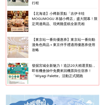
行程
【北海道】小樽新景點「吉伊卡哇
MOGUMOGU 本舖小樽店」盛大開幕！限
定周邊商品、現烤雞蛋糕全新亮相
【東京站一番街優惠券】東京站一番街動
漫角色商品＋東京伴手禮適用優惠券使用
攻略
發掘宮城全新魅力！造訪20大精選景點，
即有機會抽中免費來回機票與住宿券！
「Miyagi Palette」活動正式開跑