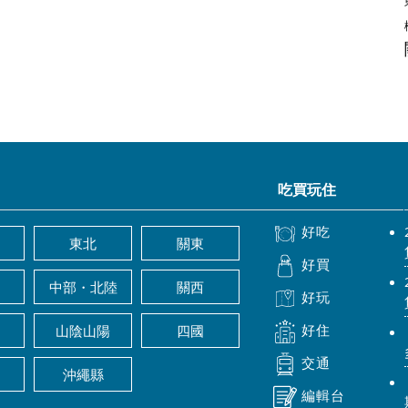
吃買玩住
好吃
東北
關東
好買
中部・北陸
關西
好玩
好住
山陰山陽
四國
交通
沖繩縣
編輯台