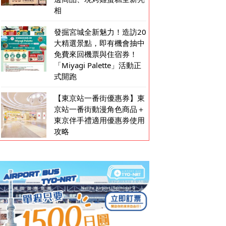
相
發掘宮城全新魅力！造訪20
大精選景點，即有機會抽中
免費來回機票與住宿券！
「Miyagi Palette」活動正
式開跑
【東京站一番街優惠券】東
京站一番街動漫角色商品＋
東京伴手禮適用優惠券使用
攻略