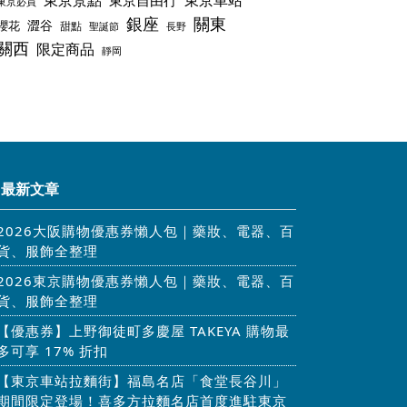
東京景點
東京車站
東京自由行
東京必買
銀座
關東
澀谷
櫻花
甜點
聖誕節
長野
關西
限定商品
靜岡
最新文章
2026大阪購物優惠券懶人包｜藥妝、電器、百
貨、服飾全整理
2026東京購物優惠券懶人包｜藥妝、電器、百
貨、服飾全整理
【優惠券】上野御徒町多慶屋 TAKEYA 購物最
多可享 17% 折扣
【東京車站拉麵街】福島名店「食堂長谷川」
期間限定登場！喜多方拉麵名店首度進駐東京