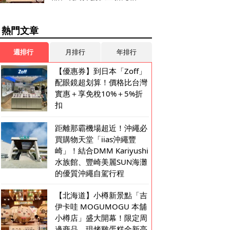
熱門文章
週排行
月排行
年排行
【優惠券】到日本「Zoff」
配眼鏡超划算！價格比台灣
實惠＋享免稅10%＋5%折
扣
距離那霸機場超近！沖繩必
買購物天堂「iias沖繩豐
崎」！結合DMM Kariyushi
水族館、豐崎美麗SUN海灘
的優質沖繩自駕行程
【北海道】小樽新景點「吉
伊卡哇 MOGUMOGU 本舖
小樽店」盛大開幕！限定周
邊商品、現烤雞蛋糕全新亮