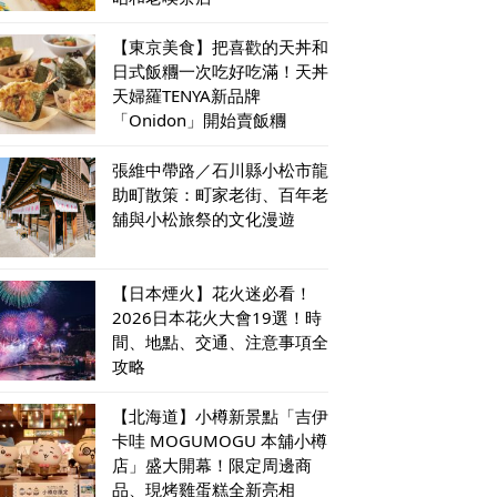
【東京美食】把喜歡的天丼和
日式飯糰一次吃好吃滿！天丼
天婦羅TENYA新品牌
「Onidon」開始賣飯糰
張維中帶路／石川縣小松市龍
助町散策：町家老街、百年老
舖與小松旅祭的文化漫遊
【日本煙火】花火迷必看！
2026日本花火大會19選！時
間、地點、交通、注意事項全
攻略
【北海道】小樽新景點「吉伊
卡哇 MOGUMOGU 本舖小樽
店」盛大開幕！限定周邊商
品、現烤雞蛋糕全新亮相