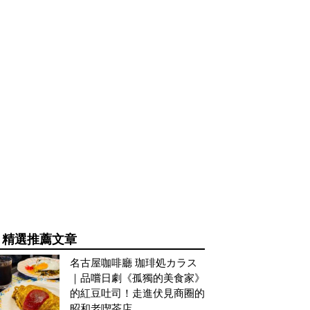
精選推薦文章
名古屋咖啡廳 珈琲処カラス
｜品嚐日劇《孤獨的美食家》
的紅豆吐司！走進伏見商圈的
昭和老喫茶店