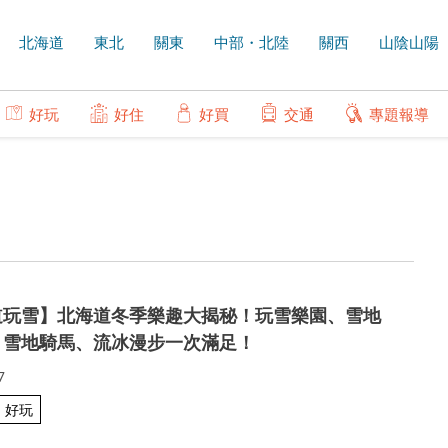
北海道
東北
關東
中部・北陸
關西
山陰山陽
好玩
好住
好買
交通
專題報導
道玩雪】北海道冬季樂趣大揭秘！玩雪樂園、雪地
、雪地騎馬、流冰漫步一次滿足！
7
好玩