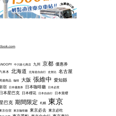
Klook.com
京都
優惠券
九州
SNOOPY
中川政七商店
北海道
名古屋
六本木
史努比
北海道自由行
張維中
大阪
愛知縣
周邊商品
咖啡
日本咖啡廳
新宿
日本優惠券
日本必買
日本星巴克
日本櫻花
日本賞櫻
日本自由行
東京
期間限定
星巴克
札幌
東京必去
東京必吃
東京住宿
東京咖啡廳