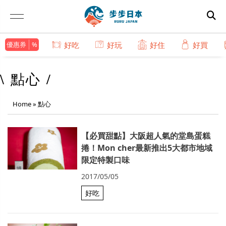
優惠券
好吃
好玩
好住
好買
\ 點心 /
Home
»
點心
【必買甜點】大阪超人氣的堂島蛋糕
捲！Mon cher最新推出5大都市地域
限定特製口味
2017/05/05
好吃