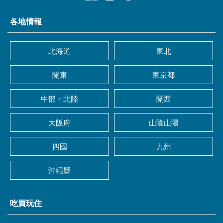
各地情報
北海道
東北
關東
東京都
中部・北陸
關西
大阪府
山陰山陽
四國
九州
沖繩縣
吃買玩住