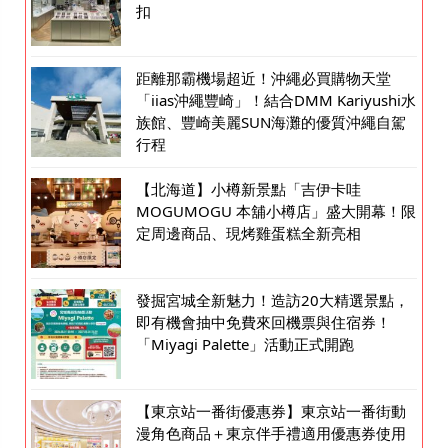
扣
距離那霸機場超近！沖繩必買購物天堂
「iias沖繩豐崎」！結合DMM Kariyushi水
族館、豐崎美麗SUN海灘的優質沖繩自駕
行程
【北海道】小樽新景點「吉伊卡哇
MOGUMOGU 本舖小樽店」盛大開幕！限
定周邊商品、現烤雞蛋糕全新亮相
發掘宮城全新魅力！造訪20大精選景點，
即有機會抽中免費來回機票與住宿券！
「Miyagi Palette」活動正式開跑
【東京站一番街優惠券】東京站一番街動
漫角色商品＋東京伴手禮適用優惠券使用