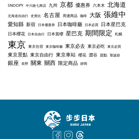
京都
北海道
優惠券
九州
六本木
SNOOPY
中川政七商店
張維中
名古屋
大阪
周邊商品
史努比
北海道自由行
咖啡
愛知縣
日本咖啡廳
日本星巴克
新宿
日本優惠券
日本必買
期間限定
星巴克
日本櫻花
日本賞櫻
札幌
日本自由行
東京
東京必去
東京必吃
東京住宿
東京咖啡廳
東京必買
東京景點
東京車站
東京自由行
澀谷
櫻花
甜點
聖誕節
銀座
關東
關西
限定商品
長野
靜岡