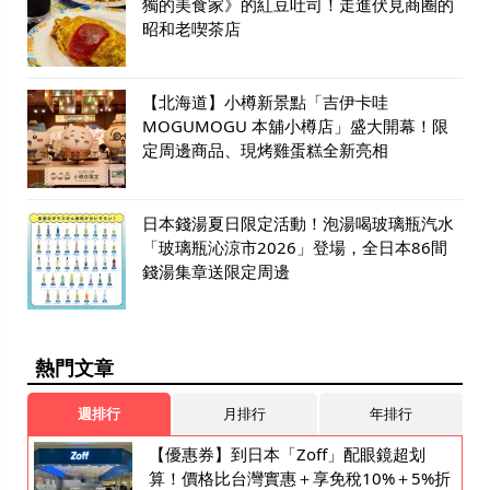
獨的美食家》的紅豆吐司！走進伏見商圈的
昭和老喫茶店
【北海道】小樽新景點「吉伊卡哇
MOGUMOGU 本舖小樽店」盛大開幕！限
定周邊商品、現烤雞蛋糕全新亮相
日本錢湯夏日限定活動！泡湯喝玻璃瓶汽水
「玻璃瓶沁涼市2026」登場，全日本86間
錢湯集章送限定周邊
熱門文章
週排行
月排行
年排行
【優惠券】到日本「Zoff」配眼鏡超划
算！價格比台灣實惠＋享免稅10%＋5%折