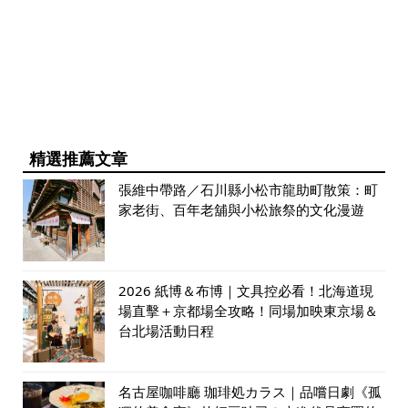
精選推薦文章
張維中帶路／石川縣小松市龍助町散策：町
家老街、百年老舖與小松旅祭的文化漫遊
2026 紙博＆布博｜文具控必看！北海道現
場直擊＋京都場全攻略！同場加映東京場＆
台北場活動日程
名古屋咖啡廳 珈琲処カラス｜品嚐日劇《孤