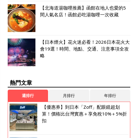
【北海道湯咖哩推薦】函館在地人也愛的5
間人氣名店！函館必吃湯咖哩一次收藏
【日本煙火】花火迷必看！2026日本花火大
會19選！時間、地點、交通、注意事項全攻
略
熱門文章
週排行
月排行
年排行
【優惠券】到日本「Zoff」配眼鏡超划
算！價格比台灣實惠＋享免稅10%＋5%折
扣