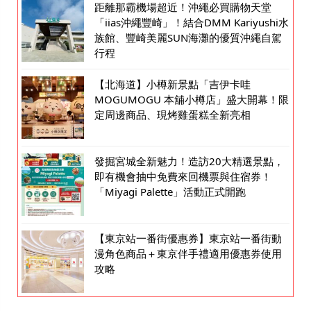
距離那霸機場超近！沖繩必買購物天堂
「iias沖繩豐崎」！結合DMM Kariyushi水
族館、豐崎美麗SUN海灘的優質沖繩自駕
行程
【北海道】小樽新景點「吉伊卡哇
MOGUMOGU 本舖小樽店」盛大開幕！限
定周邊商品、現烤雞蛋糕全新亮相
發掘宮城全新魅力！造訪20大精選景點，
即有機會抽中免費來回機票與住宿券！
「Miyagi Palette」活動正式開跑
【東京站一番街優惠券】東京站一番街動
漫角色商品＋東京伴手禮適用優惠券使用
攻略