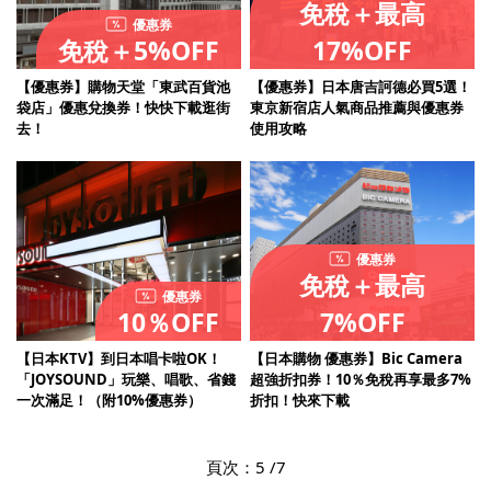
免稅＋最高
優惠券
免稅＋5%OFF
17%OFF
【優惠券】購物天堂「東武百貨池
【優惠券】日本唐吉訶德必買5選！
袋店」優惠兌換券！快快下載逛街
東京新宿店人氣商品推薦與優惠券
去！
使用攻略
優惠券
免稅＋最高
優惠券
10％OFF
7%OFF
【日本KTV】到日本唱卡啦OK！
【日本購物 優惠券】Bic Camera
「JOYSOUND」玩樂、唱歌、省錢
超強折扣券！10％免稅再享最多7%
一次滿足！（附10%優惠券）
折扣！快來下載
頁次：5 /7