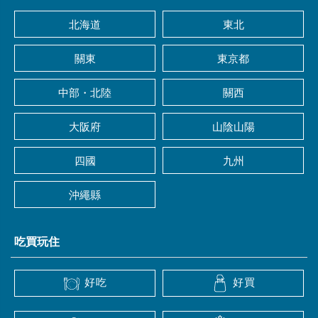
北海道
東北
關東
東京都
中部・北陸
關西
大阪府
山陰山陽
四國
九州
沖繩縣
吃買玩住
好吃
好買