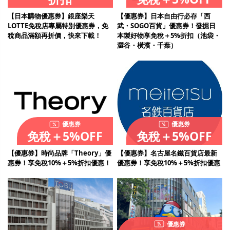
【日本購物優惠券】銀座樂天
【優惠券】日本自由行必存「西
LOTTE免稅店專屬特別優惠券，免
武・SOGO百貨」優惠券！發掘日
稅商品滿額再折價，快來下載！
本製好物享免稅＋5%折扣（池袋・
澀谷・橫濱・千葉）
優惠券
優惠券
免稅＋5%OFF
免稅＋5%OFF
【優惠券】時尚品牌「Theory」優
【優惠券】名古屋名鐵百貨店最新
惠券！享免稅10%＋5%折扣優惠！
優惠券！享免稅10%＋5%折扣優惠
優惠券