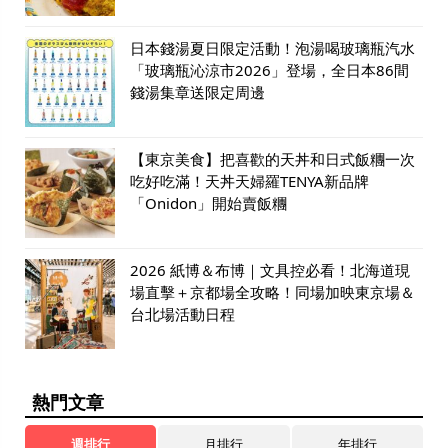
日本錢湯夏日限定活動！泡湯喝玻璃瓶汽水
「玻璃瓶沁涼市2026」登場，全日本86間
錢湯集章送限定周邊
【東京美食】把喜歡的天丼和日式飯糰一次
吃好吃滿！天丼天婦羅TENYA新品牌
「Onidon」開始賣飯糰
2026 紙博＆布博｜文具控必看！北海道現
場直擊＋京都場全攻略！同場加映東京場＆
台北場活動日程
熱門文章
週排行
月排行
年排行