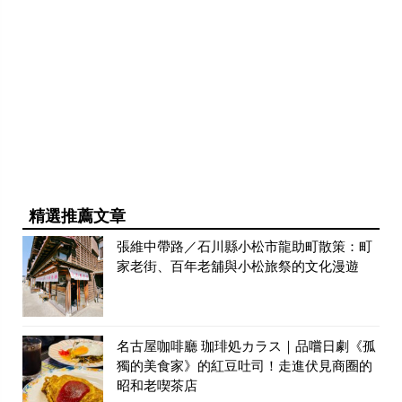
精選推薦文章
張維中帶路／石川縣小松市龍助町散策：町
家老街、百年老舖與小松旅祭的文化漫遊
名古屋咖啡廳 珈琲処カラス｜品嚐日劇《孤
獨的美食家》的紅豆吐司！走進伏見商圈的
昭和老喫茶店