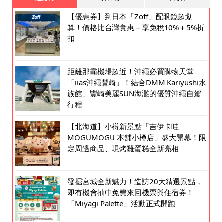
【優惠券】到日本「Zoff」配眼鏡超划
算！價格比台灣實惠＋享免稅10%＋5%折
扣
距離那霸機場超近！沖繩必買購物天堂
「iias沖繩豐崎」！結合DMM Kariyushi水
族館、豐崎美麗SUN海灘的優質沖繩自駕
行程
【北海道】小樽新景點「吉伊卡哇
MOGUMOGU 本舖小樽店」盛大開幕！限
定周邊商品、現烤雞蛋糕全新亮相
發掘宮城全新魅力！造訪20大精選景點，
即有機會抽中免費來回機票與住宿券！
「Miyagi Palette」活動正式開跑