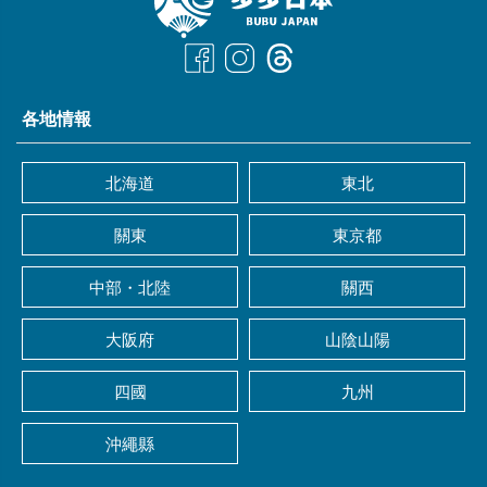
各地情報
北海道
東北
關東
東京都
中部・北陸
關西
大阪府
山陰山陽
四國
九州
沖繩縣