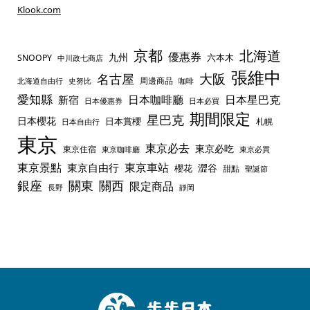
Klook.com
京都
北海道
優惠券
九州
六本木
SNOOPY
中川政七商店
張維中
名古屋
大阪
周邊商品
史努比
北海道自由行
咖啡
愛知縣
日本咖啡廳
日本星巴克
新宿
日本優惠券
日本必買
期間限定
星巴克
日本櫻花
日本賞櫻
札幌
日本自由行
東京
東京必去
東京必吃
東京住宿
東京咖啡廳
東京必買
東京景點
東京車站
東京自由行
澀谷
櫻花
甜點
聖誕節
銀座
關東
關西
限定商品
長野
靜岡