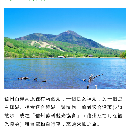
信州白樺高原裡有兩個湖，一個是女神湖，另一個是
白樺湖。後者適合繞湖一週慢跑；前者適合沿著步道
散步，或在「信州蓼科觀光協會」（信州たてしな観
光協会）租台電動自行車，來趟乘風之旅。