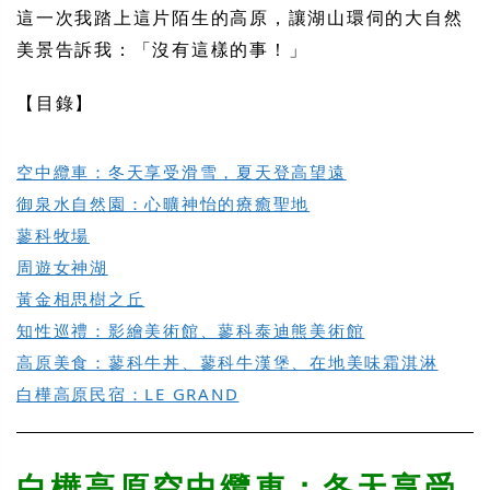
這一次我踏上這片陌生的高原，讓湖山環伺的大自然
美景告訴我：「沒有這樣的事！」
【目錄】
空中纜車：冬天享受滑雪，夏天登高望遠
御泉水自然園：心曠神怡的療癒聖地
蓼科牧場
周遊女神湖
黃金相思樹之丘
知性巡禮：影繪美術館、蓼科泰迪熊美術館
高原美食：蓼科牛丼、蓼科牛漢堡、在地美味霜淇淋
白樺高原民宿：LE GRAND
白樺高原空中纜車：冬天享受