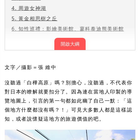
4.
周遊女神湖
5.
黃金相思樹之丘
6.
知性巡禮：影繪美術館、蓼科泰迪熊美術館
開啟大綱
文字／攝影＝張 維中
沒聽過「白樺高原」嗎？別擔心，沒聽過，不代表你
對日本的瞭解就要扣分了。因為連在當地人印製的導
覽地圖上，引言的第一句都如此幽了自己一默：「這
個地方什麼都沒有嗎？！」可見大多數人都是這樣認
知，或者說懷疑這地方的旅遊價值的吧。