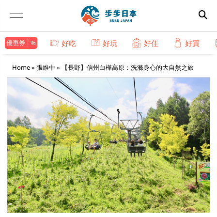
優惠券
好吃
好玩
好住
好買
Home
»
張維中
»
【長野】信州白樺高原：洗滌身心的大自然之旅