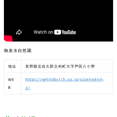
御泉水自然園
地址
長野縣北佐久郡立科町大字芦田八ケ野
https://whitebirch.co.jp/sizennenn-
WE
B
2/