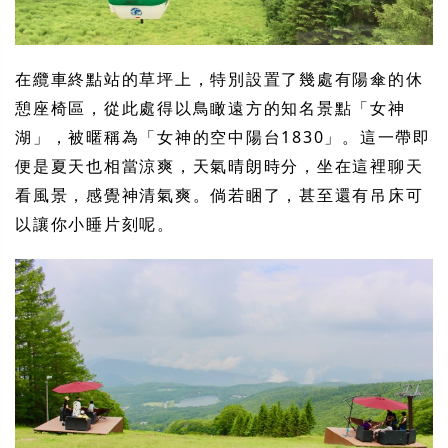
在纜車終點站的草坪上，特別設置了幾處有陽傘的休
憩座椅區，從此處得以鳥瞰遠方的知名景點「女神
湖」，被暱稱為「女神的空中陽台1830」。這一帶即
便是夏天也相當涼爽，天氣晴朗時分，坐在這裡聊天
看風景，感覺神清氣爽。倘若睏了，甚至還有吊床可
以讓你小睡片刻呢。