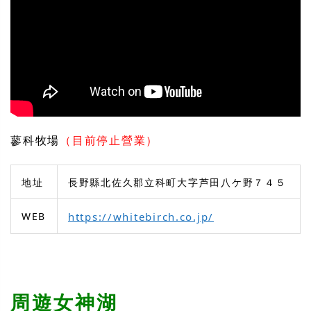
蓼科牧場
（目前停止營業）
地址
長野縣北佐久郡立科町大字芦田八ケ野７４５
WEB
https://whitebirch.co.jp/
周遊女神湖