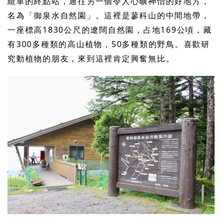
纜車的終點站，通往另一個令人心曠神怡的好地方，
名為「御泉水自然園」。這裡是蓼科山的中間地帶，
一座標高1830公尺的遼闊自然園，占地169公頃，藏
有300多種類的高山植物，50多種類的野鳥。喜歡研
究動植物的朋友，來到這裡肯定興奮無比。