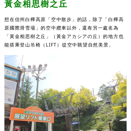
黃金相思樹之丘
想在信州白樺高原「空中散步」的話，除了「白樺高
原國際滑雪場」的空中纜車以外，還有另一處名為
「黃金相思樹之丘」（黃金アカシアの丘）的地方也
能搭乘登山吊椅（LIFT）從空中眺望自然美景。