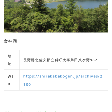
女神湖
地
長野縣北佐久郡立科町大字芦田八ケ野982
址
https://shirakabakogen.jp/archives/2
WE
B
100