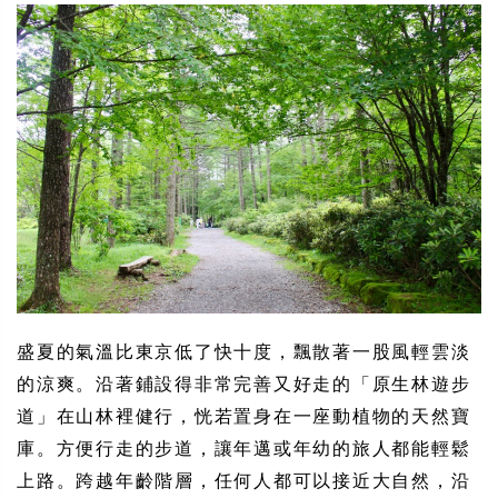
盛夏的氣溫比東京低了快十度，飄散著一股風輕雲淡
的涼爽。沿著鋪設得非常完善又好走的「原生林遊步
道」在山林裡健行，恍若置身在一座動植物的天然寶
庫。方便行走的步道，讓年邁或年幼的旅人都能輕鬆
上路。跨越年齡階層，任何人都可以接近大自然，沿