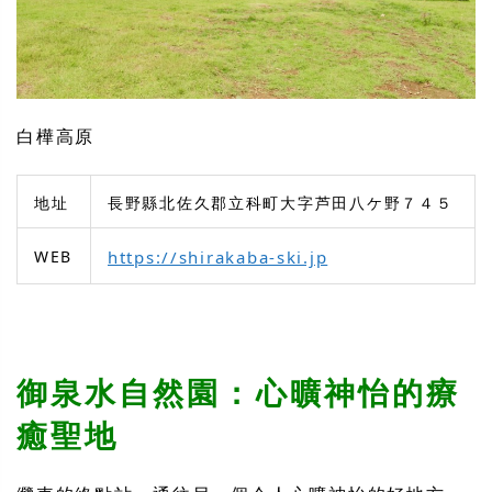
白樺高原
地址
長野縣北佐久郡立科町大字芦田八ケ野７４５
WEB
https://shirakaba-ski.jp
御泉水自然園：心曠神怡的療
癒聖地