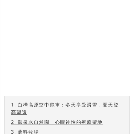
1.
白樺高原空中纜車：冬天享受滑雪，夏天登
高望遠
2.
御泉水自然園：心曠神怡的療癒聖地
3.
蓼科牧場