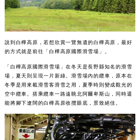
說到白樺高原，若想欣賞一覽無遺的白樺高原，最好
的方式就是前往「白樺高原國際滑雪場」。
「白樺高原國際滑雪場」在冬天是長野縣知名的滑雪
場，夏天則呈現一片新綠。滑雪場內的纜車，原本在
冬季是用來載滑雪客滑雪之用，夏季時則變成觀光的
空中纜車。搭乘纜車一路遠眺北阿爾卑斯山，同時還
能將腳下遼闊的白樺高原收攬眼底，景致絕佳。