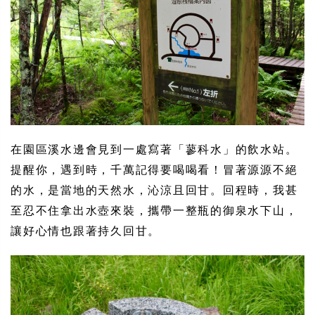
在園區溪水邊會見到一處寫著「蓼科水」的飲水站。
提醒你，遇到時，千萬記得要喝喝看！冒著源源不絕
的水，是當地的天然水，沁涼且回甘。回程時，我甚
至忍不住拿出水壺來裝，攜帶一整瓶的御泉水下山，
讓好心情也跟著持久回甘。